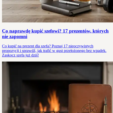
Co naprawdę kupić szefowi? 17 prezentów, których
nie zapomni
Co kupić na prezent dla szefa? Poznaj 17 nieoczywistych
propozycji i sprawdź, jak trafić w gust przełożonego bez wpadek.
Zaskocz szefa już dziś!