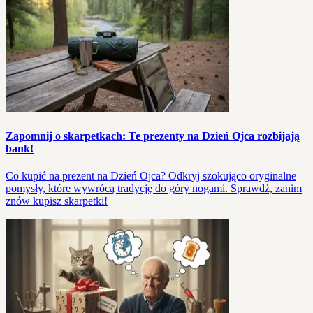
Zapomnij o skarpetkach: Te prezenty na Dzień Ojca rozbijają
bank!
Co kupić na prezent na Dzień Ojca? Odkryj szokująco oryginalne
pomysły, które wywrócą tradycję do góry nogami. Sprawdź, zanim
znów kupisz skarpetki!