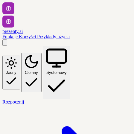
prezenty.ai
Funkcje
Korzyści
Przykłady użycia
Jasny
Ciemny
Systemowy
Rozpocznij