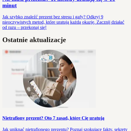
minut
Jak szybko znaleźć prezent bez stresu i gafy? Odkryj 9
nieoczywistych metod, które uratują każdą okazję. Zacznij działać
od razu – przekonaj się!
Ostatnie aktualizacje
Nietrafiony prezent? Oto 7 zasad, które Cię uratują
Jak uniknąć nietrafionego prezentu? Poznaj szokujące fakty, sekrety