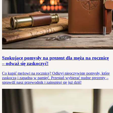
Szokujące pomysły na prezent dla męża na rocznicę
– odważ się zaskoczyć!
Co kupić mężowi na rocznicę? Odkryj nieoczywiste pomysły, które
zaskoczą i zapadną w pamięć. Przestań wybierać nudne prezenty –
sprawdź nasz przewodnik i zainspiruj się już dziś!