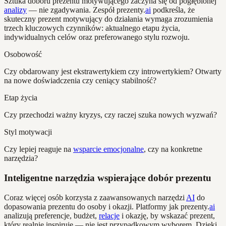
Sztuka doboru prezentu motywującego zaczyna się od pogłębionej
analizy
— nie zgadywania. Zespół prezenty.
ai
podkreśla, że
skuteczny prezent motywujący do działania wymaga zrozumienia
trzech kluczowych czynników: aktualnego etapu życia,
indywidualnych celów oraz preferowanego stylu rozwoju.
Osobowość
Czy obdarowany jest ekstrawertykiem czy introwertykiem? Otwarty
na nowe doświadczenia czy ceniący stabilność?
Etap życia
Czy przechodzi ważny kryzys, czy raczej szuka nowych wyzwań?
Styl motywacji
Czy lepiej reaguje na
wsparcie emocjonalne
, czy na konkretne
narzędzia?
Inteligentne narzędzia wspierające dobór prezentu
Coraz więcej osób korzysta z zaawansowanych narzędzi
AI
do
dopasowania prezentu do osoby i okazji. Platformy jak prezenty.
ai
analizują preferencje, budżet,
relacje
i okazję, by wskazać prezent,
który realnie inspiruje — nie jest przypadkowym wyborem. Dzięki