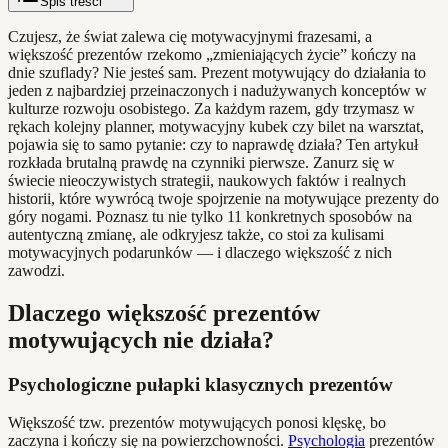
Spis treści
Czujesz, że świat zalewa cię motywacyjnymi frazesami, a
większość prezentów rzekomo „zmieniających życie” kończy na
dnie szuflady? Nie jesteś sam. Prezent motywujący do działania to
jeden z najbardziej przeinaczonych i nadużywanych konceptów w
kulturze rozwoju osobistego. Za każdym razem, gdy trzymasz w
rękach kolejny planner, motywacyjny kubek czy bilet na warsztat,
pojawia się to samo pytanie: czy to naprawdę działa? Ten artykuł
rozkłada brutalną prawdę na czynniki pierwsze. Zanurz się w
świecie nieoczywistych strategii, naukowych faktów i realnych
historii, które wywrócą twoje spojrzenie na motywujące prezenty do
góry nogami. Poznasz tu nie tylko 11 konkretnych sposobów na
autentyczną zmianę, ale odkryjesz także, co stoi za kulisami
motywacyjnych podarunków — i dlaczego większość z nich
zawodzi.
Dlaczego większość prezentów
motywujących nie działa?
Psychologiczne pułapki klasycznych prezentów
Większość tzw. prezentów motywujących ponosi klęskę, bo
zaczyna i kończy się na powierzchowności.
Psychologia
prezentów