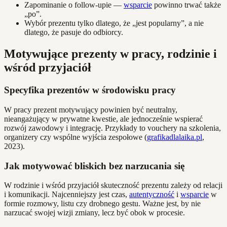
Zapominanie o follow-upie —
wsparcie
powinno trwać także
„po”.
Wybór prezentu tylko dlatego, że „jest popularny”, a nie
dlatego, że pasuje do odbiorcy.
Motywujące prezenty w pracy, rodzinie i
wśród przyjaciół
Specyfika prezentów w środowisku pracy
W pracy prezent motywujący powinien być neutralny,
nieangażujący w prywatne kwestie, ale jednocześnie wspierać
rozwój zawodowy i integrację. Przykłady to vouchery na szkolenia,
organizery czy wspólne wyjścia zespołowe (
grafikadlalaika.pl
,
2023).
Jak motywować bliskich bez narzucania się
W rodzinie i wśród przyjaciół skuteczność prezentu zależy od relacji
i komunikacji. Najcenniejszy jest czas,
autentyczność
i
wsparcie
w
formie rozmowy, listu czy drobnego gestu. Ważne jest, by nie
narzucać swojej wizji zmiany, lecz być obok w procesie.