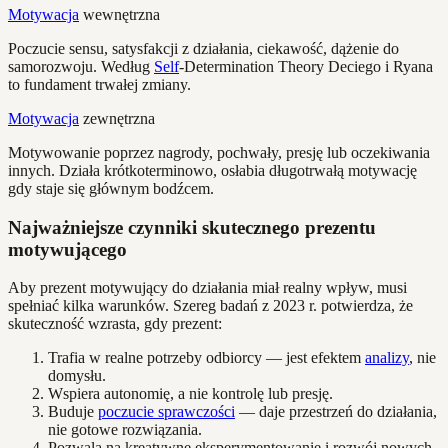
Motywacja
wewnętrzna
Poczucie sensu, satysfakcji z działania, ciekawość, dążenie do
samorozwoju. Według
Self
-Determination Theory Deciego i Ryana
to fundament trwałej zmiany.
Motywacja
zewnętrzna
Motywowanie poprzez nagrody, pochwały, presję lub oczekiwania
innych. Działa krótkoterminowo, osłabia długotrwałą motywację
gdy staje się głównym bodźcem.
Najważniejsze czynniki skutecznego prezentu
motywującego
Aby prezent motywujący do działania miał realny wpływ, musi
spełniać kilka warunków. Szereg badań z 2023 r. potwierdza, że
skuteczność wzrasta, gdy prezent:
Trafia w realne potrzeby odbiorcy — jest efektem
analizy
, nie
domysłu.
Wspiera autonomię, a nie kontrolę lub presję.
Buduje
poczucie sprawczości
— daje przestrzeń do działania,
nie gotowe rozwiązania.
Pozwala na kreatywne eksperymentowanie i rozwój nowych