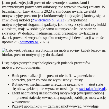
jasno pokazuje: jeśli prezent nie rezonuje z wartościami i
rzeczywistymi potrzebami odbiorcy, nie wywoła trwałej zmiany. W
badaniach dr Lary Aknin z 2023 r. zwrócono uwagę, że efekt
motywacyjny prezentu jest krótkotrwały i najczęściej kończy się na
chwilowej radości (
Zwierciadlo.pl, 2023
). Przepełnione
motywacyjnymi sloganami gadżety, jak notesy z cytatami czy kubki
z hasłami, mają w sobie tyle samo autentyczności, co spam w
skrzynce. W dodatku, nadmierna ilość prezentów, zwłaszcza u
dzieci, prowadzi wręcz do spadku motywacji i dewaluacji wartości
upominku (
edumotiv.pl
, 2023).
Listę najczęstszych psychologicznych pułapek prezentów
motywujących otwierają:
Brak personalizacji — prezent nie trafia w prawdziwe
potrzeby, przez co robi się wymuszony i pusty.
Rutynowe, mechaniczne wręczanie prezentów — gest staje
się obowiązkiem, nie wyrazem troski (patrz
swistakpakuje.pl
).
Efekt nadmiernej uzasadnionej motywacji (overjustification)
— prezent staje się zewnętrzną nagrodą, zabijając motywację
wewnętrzną.
Przesyt upominków — zamiast zmotywować, wywołuje