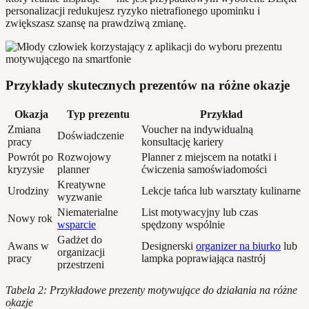
personalizacji redukujesz ryzyko nietrafionego upominku i
zwiększasz szansę na prawdziwą zmianę.
Przykłady skutecznych prezentów na różne okazje
Okazja
Typ prezentu
Przykład
Zmiana
Voucher na indywidualną
Doświadczenie
pracy
konsultację kariery
Powrót po
Rozwojowy
Planner z miejscem na notatki i
kryzysie
planner
ćwiczenia samoświadomości
Kreatywne
Urodziny
Lekcje tańca lub warsztaty kulinarne
wyzwanie
Niematerialne
List motywacyjny lub czas
Nowy rok
wsparcie
spędzony wspólnie
Gadżet do
Awans w
Designerski
organizer na biurko
lub
organizacji
pracy
lampka poprawiająca nastrój
przestrzeni
Tabela 2: Przykładowe prezenty motywujące do działania na różne
okazje