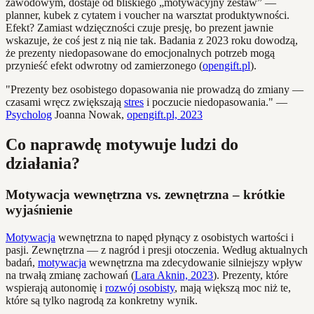
zawodowym, dostaje od bliskiego „motywacyjny zestaw” —
planner, kubek z cytatem i voucher na warsztat produktywności.
Efekt? Zamiast wdzięczności czuje presję, bo prezent jawnie
wskazuje, że coś jest z nią nie tak. Badania z 2023 roku dowodzą,
że prezenty niedopasowane do emocjonalnych potrzeb mogą
przynieść efekt odwrotny od zamierzonego (
opengift.pl
).
"Prezenty bez osobistego dopasowania nie prowadzą do zmiany —
czasami wręcz zwiększają
stres
i poczucie niedopasowania." —
Psycholog
Joanna Nowak,
opengift.pl, 2023
Co naprawdę motywuje ludzi do
działania?
Motywacja wewnętrzna vs. zewnętrzna – krótkie
wyjaśnienie
Motywacja
wewnętrzna to napęd płynący z osobistych wartości i
pasji. Zewnętrzna — z nagród i presji otoczenia. Według aktualnych
badań,
motywacja
wewnętrzna ma zdecydowanie silniejszy wpływ
na trwałą zmianę zachowań (
Lara Aknin, 2023
). Prezenty, które
wspierają autonomię i
rozwój osobisty
, mają większą moc niż te,
które są tylko nagrodą za konkretny wynik.