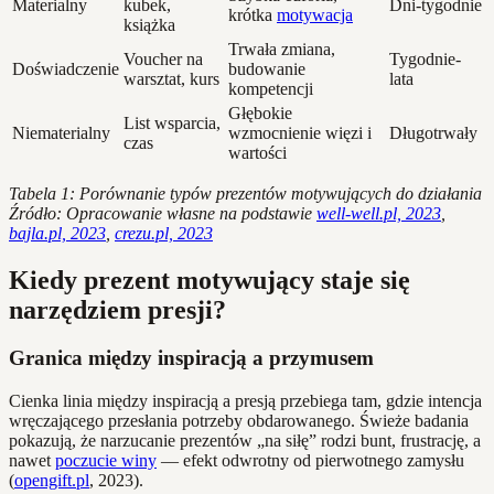
Materialny
kubek,
Dni-tygodnie
krótka
motywacja
książka
Trwała zmiana,
Voucher na
Tygodnie-
Doświadczenie
budowanie
warsztat, kurs
lata
kompetencji
Głębokie
List wsparcia,
Niematerialny
wzmocnienie więzi i
Długotrwały
czas
wartości
Tabela 1: Porównanie typów prezentów motywujących do działania
Źródło: Opracowanie własne na podstawie
well-well.pl, 2023
,
bajla.pl, 2023
,
crezu.pl, 2023
Kiedy prezent motywujący staje się
narzędziem presji?
Granica między inspiracją a przymusem
Cienka linia między inspiracją a presją przebiega tam, gdzie intencja
wręczającego przesłania potrzeby obdarowanego. Świeże badania
pokazują, że narzucanie prezentów „na siłę” rodzi bunt, frustrację, a
nawet
poczucie winy
— efekt odwrotny od pierwotnego zamysłu
(
opengift.pl
, 2023).