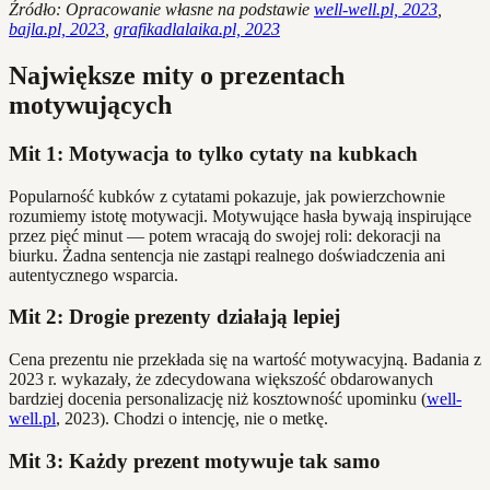
Źródło: Opracowanie własne na podstawie
well-well.pl, 2023
,
bajla.pl, 2023
,
grafikadlalaika.pl, 2023
Największe mity o prezentach
motywujących
Mit 1: Motywacja to tylko cytaty na kubkach
Popularność kubków z cytatami pokazuje, jak powierzchownie
rozumiemy istotę motywacji. Motywujące hasła bywają inspirujące
przez pięć minut — potem wracają do swojej roli: dekoracji na
biurku. Żadna sentencja nie zastąpi realnego doświadczenia ani
autentycznego wsparcia.
Mit 2: Drogie prezenty działają lepiej
Cena prezentu nie przekłada się na wartość motywacyjną. Badania z
2023 r. wykazały, że zdecydowana większość obdarowanych
bardziej docenia personalizację niż kosztowność upominku (
well-
well.pl
, 2023). Chodzi o intencję, nie o metkę.
Mit 3: Każdy prezent motywuje tak samo