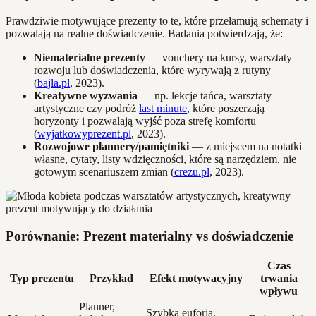
Prawdziwie motywujące prezenty to te, które przełamują schematy i
pozwalają na realne doświadczenie. Badania potwierdzają, że:
Niematerialne prezenty
— vouchery na kursy, warsztaty
rozwoju lub doświadczenia, które wyrywają z rutyny
(
bajla.pl
, 2023).
Kreatywne wyzwania
— np. lekcje tańca, warsztaty
artystyczne czy podróż
last minute
, które poszerzają
horyzonty i pozwalają wyjść poza strefę komfortu
(
wyjatkowyprezent.pl
, 2023).
Rozwojowe plannery/pamiętniki
— z miejscem na notatki
własne, cytaty, listy wdzięczności, które są narzędziem, nie
gotowym scenariuszem zmian (
crezu.pl
, 2023).
Porównanie: Prezent materialny vs doświadczenie
Czas
Typ prezentu
Przykład
Efekt motywacyjny
trwania
wpływu
Planner,
Szybka euforia,