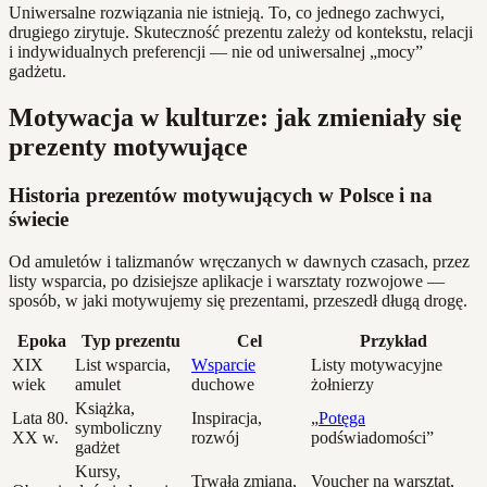
Uniwersalne rozwiązania nie istnieją. To, co jednego zachwyci,
drugiego zirytuje. Skuteczność prezentu zależy od kontekstu, relacji
i indywidualnych preferencji — nie od uniwersalnej „mocy”
gadżetu.
Motywacja w kulturze: jak zmieniały się
prezenty motywujące
Historia prezentów motywujących w Polsce i na
świecie
Od amuletów i talizmanów wręczanych w dawnych czasach, przez
listy wsparcia, po dzisiejsze aplikacje i warsztaty rozwojowe —
sposób, w jaki motywujemy się prezentami, przeszedł długą drogę.
Epoka
Typ prezentu
Cel
Przykład
XIX
List wsparcia,
Wsparcie
Listy motywacyjne
wiek
amulet
duchowe
żołnierzy
Książka,
Lata 80.
Inspiracja,
„
Potęga
symboliczny
XX w.
rozwój
podświadomości”
gadżet
Kursy,
Trwała zmiana,
Voucher na warsztat,