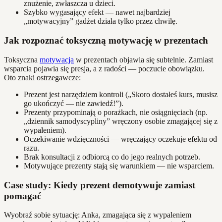
znużenie, zwłaszcza u dzieci.
Szybko wygasający efekt — nawet najbardziej
„motywacyjny” gadżet działa tylko przez chwilę.
Jak rozpoznać toksyczną motywację w prezentach
Toksyczna
motywacja
w prezentach objawia się subtelnie. Zamiast
wsparcia pojawia się presja, a z radości — poczucie obowiązku.
Oto znaki ostrzegawcze:
Prezent jest narzędziem kontroli („Skoro dostałeś kurs, musisz
go ukończyć — nie zawiedź!”).
Prezenty przypominają o porażkach, nie osiągnięciach (np.
„dziennik samodyscypliny” wręczony osobie zmagającej się z
wypaleniem).
Oczekiwanie wdzięczności — wręczający oczekuje efektu od
razu.
Brak konsultacji z odbiorcą co do jego realnych potrzeb.
Motywujące prezenty stają się warunkiem — nie wsparciem.
Case study: Kiedy prezent demotywuje zamiast
pomagać
Wyobraź sobie sytuację: Anka, zmagająca się z wypaleniem