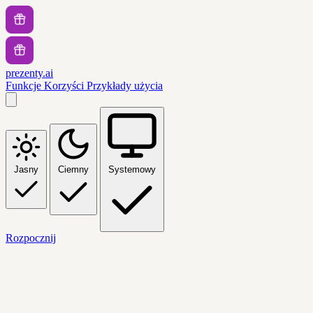
prezenty.ai
Funkcje
Korzyści
Przykłady użycia
Jasny
Ciemny
Systemowy
Rozpocznij