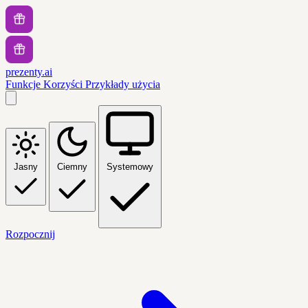
prezenty.ai
Funkcje
Korzyści
Przykłady użycia
Jasny
Ciemny
Systemowy
Rozpocznij