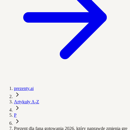
prezenty.ai
Artykuły A-Z
P
Prezent dla fana gotowania 2026, który naprawdę zmienia grę