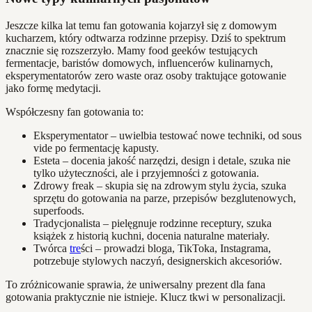
Jeszcze kilka lat temu fan gotowania kojarzył się z domowym
kucharzem, który odtwarza rodzinne przepisy. Dziś to spektrum
znacznie się rozszerzyło. Mamy food geeków testujących
fermentacje, baristów domowych, influencerów kulinarnych,
eksperymentatorów zero waste oraz osoby traktujące gotowanie
jako formę medytacji.
Współczesny fan gotowania to:
Eksperymentator – uwielbia testować nowe techniki, od sous
vide po fermentację kapusty.
Esteta – docenia jakość narzędzi, design i detale, szuka nie
tylko użyteczności, ale i przyjemności z gotowania.
Zdrowy freak – skupia się na zdrowym stylu życia, szuka
sprzętu do gotowania na parze, przepisów bezglutenowych,
superfoods.
Tradycjonalista – pielęgnuje rodzinne receptury, szuka
książek z historią kuchni, docenia naturalne materiały.
Twórca
tre
ści – prowadzi bloga, TikToka, Instagrama,
potrzebuje stylowych naczyń, designerskich akcesoriów.
To zróżnicowanie sprawia, że uniwersalny prezent dla fana
gotowania praktycznie nie istnieje. Klucz tkwi w personalizacji.