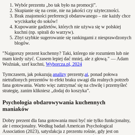
Wybór prezentu „bo tak było na promocji”.
Skupianie się na cenie, nie na jakości czy użyteczności.
Brak znajomości preferencji obdarowanego – nie każdy chce
wyciskarkę do soków!
Kupowanie gadżetów, których nie używa się w polskiej
kuchni (np. spirali do warzyw).
Zbyt szybkie sugerowanie się rankingami z niesprawdzonych
blogów.
"Najgorszy prezent kuchenny? Taki, którego nie rozumiem lub nie
mam kiedy użyć. Czasem lepiej dać mniej, ale z głową." — Adam
Woźniak, szef kuchni,
Wyborcza.pl, 2024
Tymczasem, jak pokazują
analizy
prezenty.
ai
, ponad połowa
nietrafionych prezentów to efekt braku uwagi dla realnych potrzeb
fana gotowania. Warto więc zatrzymać się na chwilę i przemyśleć
strategię, zanim klikniesz „dodaj do koszyka”.
Psychologia obdarowywania kuchennych
maniaków
Dobry prezent dla fana gotowania musi być nie tylko funkcjonalny,
ale i emocjonalny. Według badań American Psychological
Association (2023), satysfakcja z prezentu rośnie, gdy jest on