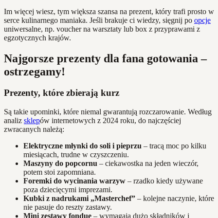
Im więcej wiesz, tym większa szansa na prezent, który trafi prosto w
serce kulinarnego maniaka. Jeśli brakuje ci wiedzy, sięgnij po
opcje
uniwersalne, np. voucher na warsztaty lub box z przyprawami z
egzotycznych krajów.
Najgorsze prezenty dla fana gotowania –
ostrzegamy!
Prezenty, które zbierają kurz
Są takie upominki, które niemal gwarantują rozczarowanie. Według
analiz
sklep
ów internetowych z 2024 roku, do najczęściej
zwracanych należą:
Elektryczne młynki do soli i pieprzu
– tracą moc po kilku
miesiącach, trudne w czyszczeniu.
Maszyny do popcornu
– ciekawostka na jeden wieczór,
potem stoi zapomniana.
Foremki do wycinania warzyw
– rzadko kiedy używane
poza dziecięcymi imprezami.
Kubki z nadrukami „Masterchef”
– kolejne naczynie, które
nie pasuje do reszty zastawy.
Mini zestawy fondue
– wymagają dużo składników i