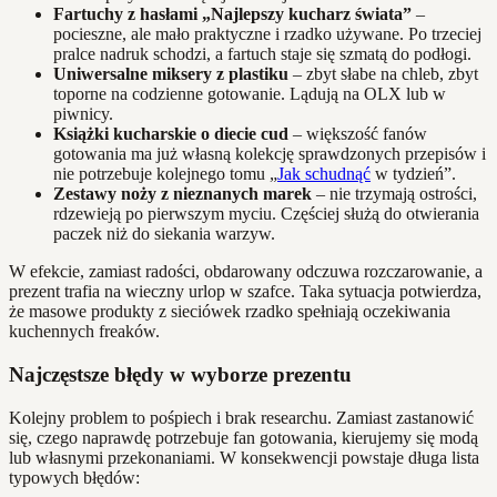
Fartuchy z hasłami „Najlepszy kucharz świata”
–
pocieszne, ale mało praktyczne i rzadko używane. Po trzeciej
pralce nadruk schodzi, a fartuch staje się szmatą do podłogi.
Uniwersalne miksery z plastiku
– zbyt słabe na chleb, zbyt
toporne na codzienne gotowanie. Lądują na OLX lub w
piwnicy.
Książki kucharskie o diecie cud
– większość fanów
gotowania ma już własną kolekcję sprawdzonych przepisów i
nie potrzebuje kolejnego tomu „
Jak schudnąć
w tydzień”.
Zestawy noży z nieznanych marek
– nie trzymają ostrości,
rdzewieją po pierwszym myciu. Częściej służą do otwierania
paczek niż do siekania warzyw.
W efekcie, zamiast radości, obdarowany odczuwa rozczarowanie, a
prezent trafia na wieczny urlop w szafce. Taka sytuacja potwierdza,
że masowe produkty z sieciówek rzadko spełniają oczekiwania
kuchennych freaków.
Najczęstsze błędy w wyborze prezentu
Kolejny problem to pośpiech i brak researchu. Zamiast zastanowić
się, czego naprawdę potrzebuje fan gotowania, kierujemy się modą
lub własnymi przekonaniami. W konsekwencji powstaje długa lista
typowych błędów: