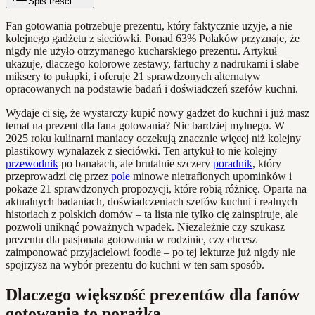
Spis treści
Fan gotowania potrzebuje prezentu, który faktycznie użyje, a nie
kolejnego gadżetu z sieciówki. Ponad 63% Polaków przyznaje, że
nigdy nie użyło otrzymanego kucharskiego prezentu. Artykuł
ukazuje, dlaczego kolorowe zestawy, fartuchy z nadrukami i słabe
miksery to pułapki, i oferuje 21 sprawdzonych alternatyw
opracowanych na podstawie badań i doświadczeń szefów kuchni.
Wydaje ci się, że wystarczy kupić nowy gadżet do kuchni i już masz
temat na prezent dla fana gotowania? Nic bardziej mylnego. W
2025 roku kulinarni maniacy oczekują znacznie więcej niż kolejny
plastikowy wynalazek z sieciówki. Ten artykuł to nie kolejny
przewodnik
po banałach, ale brutalnie szczery
poradnik
, który
przeprowadzi cię przez
pole
minowe nietrafionych upominków i
pokaże 21 sprawdzonych propozycji, które robią różnicę. Oparta na
aktualnych badaniach, doświadczeniach szefów kuchni i realnych
historiach z polskich domów – ta lista nie tylko cię zainspiruje, ale
pozwoli uniknąć poważnych wpadek. Niezależnie czy szukasz
prezentu dla pasjonata gotowania w rodzinie, czy chcesz
zaimponować przyjacielowi foodie – po tej lekturze już nigdy nie
spojrzysz na wybór prezentu do kuchni w ten sam sposób.
Dlaczego większość prezentów dla fanów
gotowania to porażka