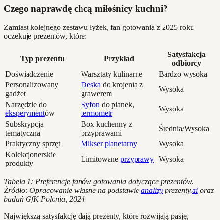
Czego naprawdę chcą miłośnicy kuchni?
Zamiast kolejnego zestawu łyżek, fan gotowania z 2025 roku
oczekuje prezentów, które:
Satysfakcja
Typ prezentu
Przykład
odbiorcy
Doświadczenie
Warsztaty kulinarne
Bardzo wysoka
Personalizowany
Deska
do krojenia z
Wysoka
gadżet
grawerem
Narzędzie do
Syfon
do pianek,
Wysoka
eksperyment
ów
termometr
Subskrypcja
Box kuchenny z
Średnia/Wysoka
tematyczna
przyprawami
Praktyczny sprzęt
Mikser planetarny
Wysoka
Kolekcjonerskie
Limitowane
przyprawy
Wysoka
produkty
Tabela 1: Preferencje fanów gotowania dotyczące prezentów.
Źródło: Opracowanie własne na podstawie
analizy
prezenty.
ai
oraz
badań GfK Polonia, 2024
Największą satysfakcję dają prezenty, które rozwijają pasję,