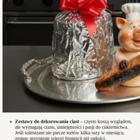
Zestawy do dekorowania ciast
– często kuszą wyglądem,
ale wymagają czasu, umiejętności i pasji do cukiernictwa.
Jeśli solenizant nie piecze tortów kilka razy w miesiącu,
zestaw przyniesie więcej frustracji niż radości.