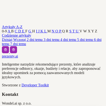
Artykuły A-Z
0-9
A
B
C
D
E
F
G
H
I
J
K
L
M
N
O
P
Q
R
S
T
U
V
W
X
Y
Z
Codzienne artykuły
Dzisiaj
Wczoraj
2 dni temu
3 dni temu
4 dni temu
5 dni temu
6 dni
temu
7 dni temu
prezenty.ai
Inteligentne narzędzie rekomendujące prezenty, które analizuje
preferencje odbiorcy, okazje, budżety i relacje, aby zaproponować
idealny upominek za pomocą zaawansowanych modeli
językowych.
Stworzone z
Developer Toolkit
Kontakt
Wondel.ai sp. z o.o.