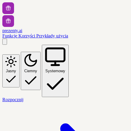
prezenty.ai
Funkcje
Korzyści
Przykłady użycia
Jasny
Ciemny
Systemowy
Rozpocznij