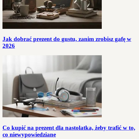
Jak dobrać prezent do gustu, zanim zrobisz gafę w
2026
Co kupić na prezent dla nastolatka, żeby trafić w to,
co niewypowiedziane