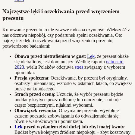
Najczęstsze lęki i oczekiwania przed wręczeniem
prezentu
Kupowanie prezentu to nie zawsze radosna czynność. Większość z
nas odczuwa niepokój, czy podarunek spełni oczekiwania. Oto
najczęstsze lęki i oczekiwania przed wręczeniem prezentu,
potwierdzone badaniami:
Obawa przed nietrafieniem w gust
:
Lęk
, że prezent okaże
się nietrafiony, jest dominujący. Według raportu
natu.care,
2023
, wielu Polaków odczuwa
stres
związany z wyborem
upominku.
Presja społeczna
: Oczekiwanie, by prezent był oryginalny,
osobisty i niebanalny, wzrosło w ostatnich latach, co zwiększa
presję na kupującego.
Strach przed oceną
: Uczucie, że wybór prezentu będzie
poddany krytyce przez odbiorcę lub otoczenie, skutkuje
często bezpiecznymi, nijakimi wyborami.
Obowiązek rewanżu
: Otrzymanie prezentu wywołuje
czasem poczucie zobowiązania do odwzajemnienia się
równie wartościowym upominkiem.
Lęk
przed wydaniem zbyt dużej lub zbyt małej kwoty
:
Budżet bywa kolejnym źródłem niepokoju – zbyt kosztowny