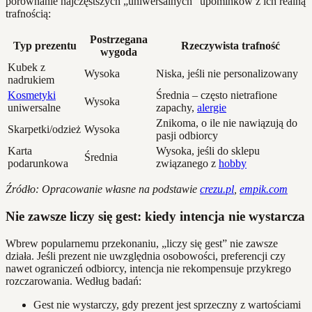
porównanie najczęstszych „uniwersalnych” upominków z ich realną
trafnością:
Postrzegana
Typ prezentu
Rzeczywista trafność
wygoda
Kubek z
Wysoka
Niska, jeśli nie personalizowany
nadrukiem
Kosmetyki
Średnia – często nietrafione
Wysoka
uniwersalne
zapachy,
alergie
Znikoma, o ile nie nawiązują do
Skarpetki/odzież
Wysoka
pasji odbiorcy
Karta
Wysoka, jeśli do sklepu
Średnia
podarunkowa
związanego z
hobby
Źródło: Opracowanie własne na podstawie
crezu.pl
,
empik.com
Nie zawsze liczy się gest: kiedy intencja nie wystarcza
Wbrew popularnemu przekonaniu, „liczy się gest” nie zawsze
działa. Jeśli prezent nie uwzględnia osobowości, preferencji czy
nawet ograniczeń odbiorcy, intencja nie rekompensuje przykrego
rozczarowania. Według badań:
Gest nie wystarczy, gdy prezent jest sprzeczny z wartościami