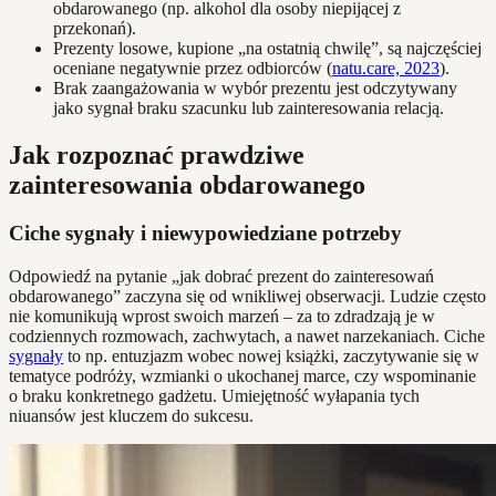
obdarowanego (np. alkohol dla osoby niepijącej z
przekonań).
Prezenty losowe, kupione „na ostatnią chwilę”, są najczęściej
oceniane negatywnie przez odbiorców (
natu.care, 2023
).
Brak zaangażowania w wybór prezentu jest odczytywany
jako sygnał braku szacunku lub zainteresowania relacją.
Jak rozpoznać prawdziwe
zainteresowania obdarowanego
Ciche sygnały i niewypowiedziane potrzeby
Odpowiedź na pytanie „jak dobrać prezent do zainteresowań
obdarowanego” zaczyna się od wnikliwej obserwacji. Ludzie często
nie komunikują wprost swoich marzeń – za to zdradzają je w
codziennych rozmowach, zachwytach, a nawet narzekaniach. Ciche
sygnały
to np. entuzjazm wobec nowej książki, zaczytywanie się w
tematyce podróży, wzmianki o ukochanej marce, czy wspominanie
o braku konkretnego gadżetu. Umiejętność wyłapania tych
niuansów jest kluczem do sukcesu.