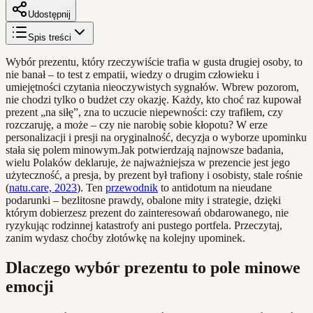
Udostępnij
Spis treści
Wybór prezentu, który rzeczywiście trafia w gusta drugiej osoby, to
nie banał – to test z empatii, wiedzy o drugim człowieku i
umiejętności czytania nieoczywistych sygnałów. Wbrew pozorom,
nie chodzi tylko o budżet czy okazję. Każdy, kto choć raz kupował
prezent „na siłę”, zna to uczucie niepewności: czy trafiłem, czy
rozczaruję, a może – czy nie narobię sobie kłopotu? W erze
personalizacji i presji na oryginalność, decyzja o wyborze upominku
stała się polem minowym.Jak potwierdzają najnowsze badania,
wielu Polaków deklaruje, że najważniejsza w prezencie jest jego
użyteczność, a presja, by prezent był trafiony i osobisty, stale rośnie
(
natu.care, 2023
). Ten
przewodnik
to antidotum na nieudane
podarunki – bezlitosne prawdy, obalone mity i strategie, dzięki
którym dobierzesz prezent do zainteresowań obdarowanego, nie
ryzykując rodzinnej katastrofy ani pustego portfela. Przeczytaj,
zanim wydasz choćby złotówkę na kolejny upominek.
Dlaczego wybór prezentu to pole minowe
emocji