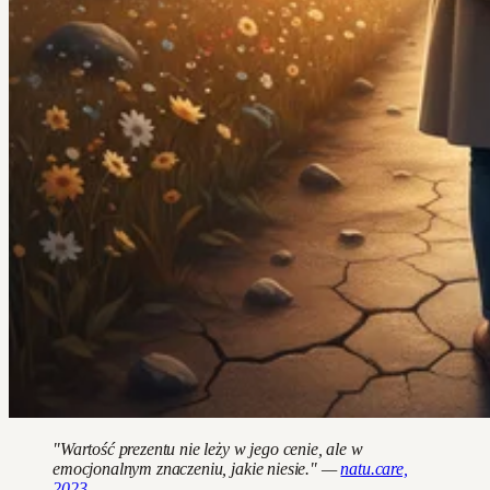
"Wartość prezentu nie leży w jego cenie, ale w
emocjonalnym znaczeniu, jakie niesie." —
natu.care,
2023