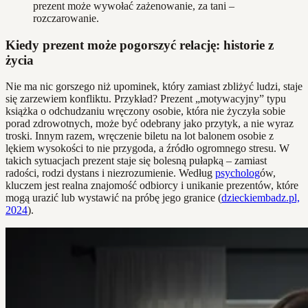
prezent może wywołać zażenowanie, za tani –
rozczarowanie.
Kiedy prezent może pogorszyć relację: historie z
życia
Nie ma nic gorszego niż upominek, który zamiast zbliżyć ludzi, staje
się zarzewiem konfliktu. Przykład? Prezent „motywacyjny” typu
książka o odchudzaniu wręczony osobie, która nie życzyła sobie
porad zdrowotnych, może być odebrany jako przytyk, a nie wyraz
troski. Innym razem, wręczenie biletu na lot balonem osobie z
lękiem wysokości to nie przygoda, a źródło ogromnego stresu. W
takich sytuacjach prezent staje się bolesną pułapką – zamiast
radości, rodzi dystans i niezrozumienie. Według
psycholog
ów,
kluczem jest realna znajomość odbiorcy i unikanie prezentów, które
mogą urazić lub wystawić na próbę jego granice (
dzieckiembadz.pl,
2024
).