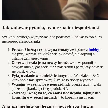
Jak zadawać pytania, by nie spalić niespodzianki
Sztuka subtelnego wypytywania to podstawa. Oto jak to robić, by
nie zepsuć niespodzianki:
Prowadź luźną rozmowę na tematy związane z
hobby
–
nie pytaj wprost, co ktoś chciałby dostać, ale dopytuj o
ostatnie zainteresowania.
Obserwuj reakcje na newsy branżowe
– wspomnij o
nowym kursie, gadżecie lub wydarzeniu i patrz, czy pojawia
się błysk w oku.
Pytaj o zdanie w kontekście innych
– „Widziałem, że X
kupił sobie taki sprzęt – myślisz, że to dobry wybór?”.
Wciągnij w rozmowę o poprzednich prezentach
– „Jaki
prezent najbardziej ci się spodobał?”.
Zwracaj uwagę na to, co osoba udostępnia, lajkuje lub
komentuje w social mediach
– to kopalnia inspiracji.
Analiza mediów społecznościowych i zachowań