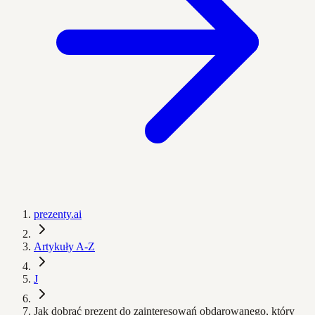
prezenty.ai
Artykuły A-Z
J
Jak dobrać prezent do zainteresowań obdarowanego, który