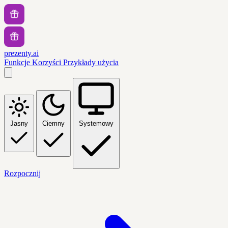
prezenty.ai
Funkcje
Korzyści
Przykłady użycia
Jasny
Ciemny
Systemowy
Rozpocznij