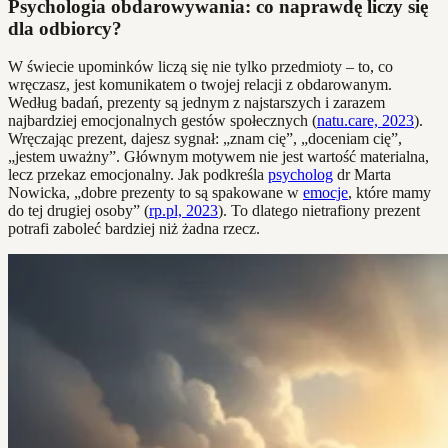
Psychologia obdarowywania: co naprawdę liczy się
dla odbiorcy?
W świecie upominków liczą się nie tylko przedmioty – to, co
wręczasz, jest komunikatem o twojej relacji z obdarowanym.
Według badań, prezenty są jednym z najstarszych i zarazem
najbardziej emocjonalnych gestów społecznych (
natu.care, 2023
).
Wręczając prezent, dajesz sygnał: „znam cię”, „doceniam cię”,
„jestem uważny”. Głównym motywem nie jest wartość materialna,
lecz przekaz emocjonalny. Jak podkreśla
psycholog
dr Marta
Nowicka, „dobre prezenty to są spakowane w
emocje
, które mamy
do tej drugiej osoby” (
rp.pl, 2023
). To dlatego nietrafiony prezent
potrafi zaboleć bardziej niż żadna rzecz.