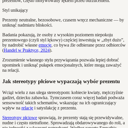
prezentów, często motywowany lękiem przed odrzuceniem.
Styl unikający
Prezenty neutralne, bezosobowe, czasem wręcz mechaniczne — by
uniknąć nadmiaru bliskości.
Badania pokazują, że osoby z wysokim poziomem niepokoju
prezentowego (czyli styl lękowy) częściej inwestują w „zbyt dużo”,
by nadrobić własne
emocje
, co bywa źle odbierane przez odbiorców
(
Handel w Praktyce, 2024
).
Zrozumienie własnego stylu przywiązania pozwala lepiej dobrać
upominek i uniknąć pułapek emocjonalnych, które mogą zaważyć
na relacji.
Jak stereotypy płciowe wypaczają wybór prezentu
Wciąż wielu z nas ulega stereotypom: kobiecie kwiaty, mężczyźnie
gadżet, dziecku zabawka. Tymczasem coraz więcej badań podważa
sensowność takich schematów, wskazując na ich ograniczający
wpływ na
relacje
i satysfakcję z prezentu.
Stereotypy płciowe
sprawiają, że prezenty stają się przewidywalne,
nudne i często nietrafione. Sprowadzają obdarowywanego do roli, a
nie jednostki z własnymi potrzebami. Według raportu Empathic