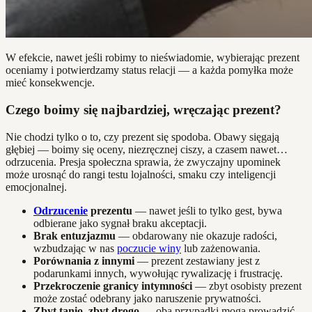
W efekcie, nawet jeśli robimy to nieświadomie, wybierając prezent
oceniamy i potwierdzamy status relacji — a każda pomyłka może
mieć konsekwencje.
Czego boimy się najbardziej, wręczając prezent?
Nie chodzi tylko o to, czy prezent się spodoba. Obawy sięgają
głębiej — boimy się oceny, niezręcznej ciszy, a czasem nawet…
odrzucenia. Presja społeczna sprawia, że zwyczajny upominek
może urosnąć do rangi testu lojalności, smaku czy inteligencji
emocjonalnej.
Odrzucenie
prezentu
— nawet jeśli to tylko gest, bywa
odbierane jako sygnał braku akceptacji.
Brak entuzjazmu
— obdarowany nie okazuje radości,
wzbudzając w nas
poczucie winy
lub zażenowania.
Porównania z innymi
— prezent zestawiany jest z
podarunkami innych, wywołując rywalizację i frustrację.
Przekroczenie granicy intymności
— zbyt osobisty prezent
może zostać odebrany jako naruszenie prywatności.
Zbyt tanio, zbyt drogo
— oba przypadki mogą prowadzić