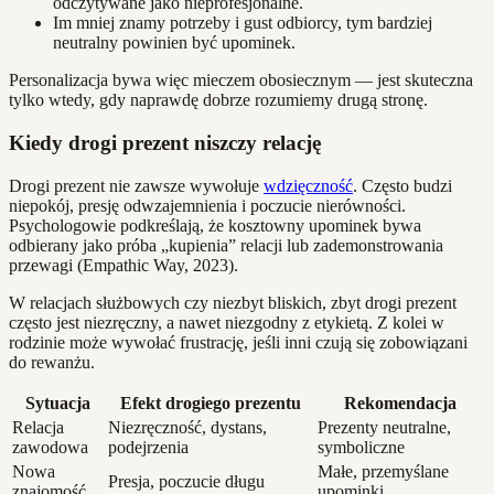
odczytywane jako nieprofesjonalne.
Im mniej znamy potrzeby i gust odbiorcy, tym bardziej
neutralny powinien być upominek.
Personalizacja bywa więc mieczem obosiecznym — jest skuteczna
tylko wtedy, gdy naprawdę dobrze rozumiemy drugą stronę.
Kiedy drogi prezent niszczy relację
Drogi prezent nie zawsze wywołuje
wdzięczność
. Często budzi
niepokój, presję odwzajemnienia i poczucie nierówności.
Psychologowie podkreślają, że kosztowny upominek bywa
odbierany jako próba „kupienia” relacji lub zademonstrowania
przewagi (Empathic Way, 2023).
W relacjach służbowych czy niezbyt bliskich, zbyt drogi prezent
często jest niezręczny, a nawet niezgodny z etykietą. Z kolei w
rodzinie może wywołać frustrację, jeśli inni czują się zobowiązani
do rewanżu.
Sytuacja
Efekt drogiego prezentu
Rekomendacja
Relacja
Niezręczność, dystans,
Prezenty neutralne,
zawodowa
podejrzenia
symboliczne
Nowa
Małe, przemyślane
Presja, poczucie długu
znajomość
upominki