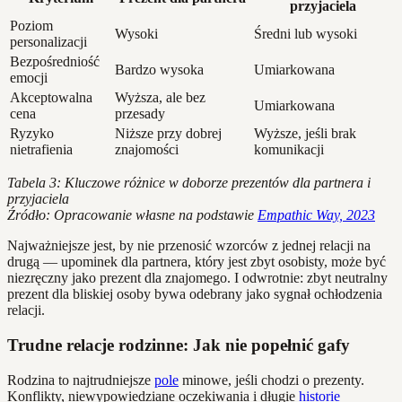
przyjaciela
Poziom
Wysoki
Średni lub wysoki
personalizacji
Bezpośredniość
Bardzo wysoka
Umiarkowana
emocji
Akceptowalna
Wyższa, ale bez
Umiarkowana
cena
przesady
Ryzyko
Niższe przy dobrej
Wyższe, jeśli brak
nietrafienia
znajomości
komunikacji
Tabela 3: Kluczowe różnice w doborze prezentów dla partnera i
przyjaciela
Źródło: Opracowanie własne na podstawie
Empathic Way, 2023
Najważniejsze jest, by nie przenosić wzorców z jednej relacji na
drugą — upominek dla partnera, który jest zbyt osobisty, może być
niezręczny jako prezent dla znajomego. I odwrotnie: zbyt neutralny
prezent dla bliskiej osoby bywa odebrany jako sygnał ochłodzenia
relacji.
Trudne relacje rodzinne: Jak nie popełnić gafy
Rodzina to najtrudniejsze
pole
minowe, jeśli chodzi o prezenty.
Konflikty, niewypowiedziane oczekiwania i długie
historie