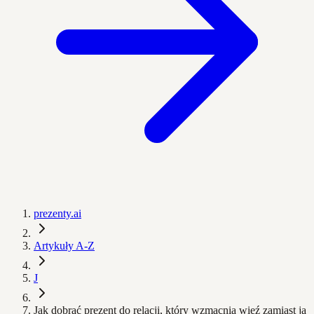
prezenty.ai
Artykuły A-Z
J
Jak dobrać prezent do relacji, który wzmacnia więź zamiast ją