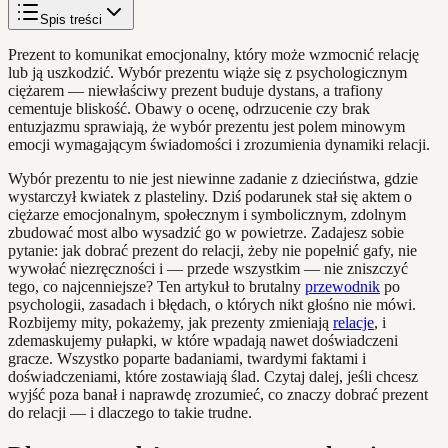
Spis treści
Prezent to komunikat emocjonalny, który może wzmocnić relację
lub ją uszkodzić. Wybór prezentu wiąże się z psychologicznym
ciężarem — niewłaściwy prezent buduje dystans, a trafiony
cementuje bliskość. Obawy o ocenę, odrzucenie czy brak
entuzjazmu sprawiają, że wybór prezentu jest polem minowym
emocji wymagającym świadomości i zrozumienia dynamiki relacji.
Wybór prezentu to nie jest niewinne zadanie z dzieciństwa, gdzie
wystarczył kwiatek z plasteliny. Dziś podarunek stał się aktem o
ciężarze emocjonalnym, społecznym i symbolicznym, zdolnym
zbudować most albo wysadzić go w powietrze. Zadajesz sobie
pytanie: jak dobrać prezent do relacji, żeby nie popełnić gafy, nie
wywołać niezręczności i — przede wszystkim — nie zniszczyć
tego, co najcenniejsze? Ten artykuł to brutalny
przewodnik
po
psychologii, zasadach i błędach, o których nikt głośno nie mówi.
Rozbijemy mity, pokażemy, jak prezenty zmieniają
relacje
, i
zdemaskujemy pułapki, w które wpadają nawet doświadczeni
gracze. Wszystko poparte badaniami, twardymi faktami i
doświadczeniami, które zostawiają ślad. Czytaj dalej, jeśli chcesz
wyjść poza banał i naprawdę zrozumieć, co znaczy dobrać prezent
do relacji — i dlaczego to takie trudne.