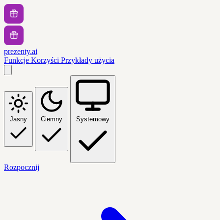
prezenty.ai
Funkcje
Korzyści
Przykłady użycia
Jasny
Ciemny
Systemowy
Rozpocznij