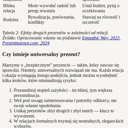
Bliska
Może wywołać radość lub
Ustal budżet, pytaj o
relacja
presję rewanżu
oczekiwania
Rywalizacja, porównania,
Stawiaj na równość i
Rodzina
konflikty
szczerość
Tabela 2: Efekty drogich prezentów w zależności od relacji
Źródło: Opracowanie własne na podstawie
Empathic Way, 2023
,
Prezentmarzen.com, 2024
Czy istnieje uniwersalny prezent?
Marzymy o „bezpiecznym” prezencie — takim, który zawsze się
sprawdzi. Niestety, uniwersalnych rozwiązań nie ma. Każda relacja
i okazja wymagają innego podejścia, jednak można wyodrębnić
kilka kroków, które minimalizują ryzyko:
Przeanalizuj stopień zażyłości – im bliżej, tym większa
personalizacja.
Weź pod uwagę zainteresowania i potrzeby odbiorcy, nie
swoje własne upodobania.
Unikaj prezentów zbyt drogich i zbyt tanich — klucz to
wyważenie.
W relacjach formalnych trzymaj się neutralnych, eleganckich
wyborów.