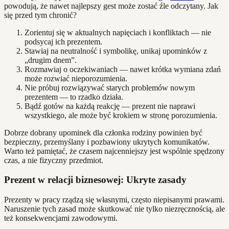
powodują, że nawet najlepszy gest może zostać źle odczytany. Jak
się przed tym chronić?
Zorientuj się w aktualnych napięciach i konfliktach — nie
podsycaj ich prezentem.
Stawiaj na neutralność i symbolikę, unikaj upominków z
„drugim dnem”.
Rozmawiaj o oczekiwaniach — nawet krótka wymiana zdań
może rozwiać nieporozumienia.
Nie próbuj rozwiązywać starych problemów nowym
prezentem — to rzadko działa.
Bądź gotów na każdą reakcję — prezent nie naprawi
wszystkiego, ale może być krokiem w stronę porozumienia.
Dobrze dobrany upominek dla członka rodziny powinien być
bezpieczny, przemyślany i pozbawiony ukrytych komunikatów.
Warto też pamiętać, że czasem najcenniejszy jest wspólnie spędzony
czas, a nie fizyczny przedmiot.
Prezent w relacji biznesowej: Ukryte zasady
Prezenty w pracy rządzą się własnymi, często niepisanymi prawami.
Naruszenie tych zasad może skutkować nie tylko niezręcznością, ale
też konsekwencjami zawodowymi.