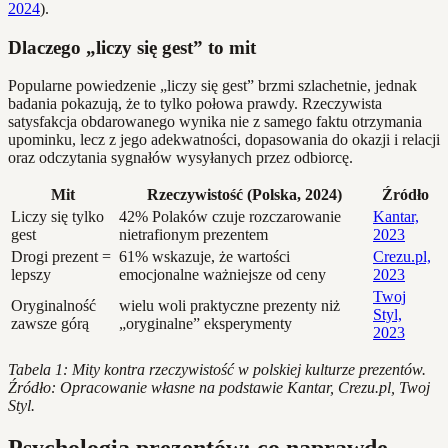
2024
).
Dlaczego „liczy się gest” to mit
Popularne powiedzenie „liczy się gest” brzmi szlachetnie, jednak
badania pokazują, że to tylko połowa prawdy. Rzeczywista
satysfakcja obdarowanego wynika nie z samego faktu otrzymania
upominku, lecz z jego adekwatności, dopasowania do okazji i relacji
oraz odczytania sygnałów wysyłanych przez odbiorcę.
Mit
Rzeczywistość (Polska, 2024)
Źródło
Liczy się tylko
42% Polaków czuje rozczarowanie
Kantar,
gest
nietrafionym prezentem
2023
Drogi prezent =
61% wskazuje, że wartości
Crezu.pl,
lepszy
emocjonalne ważniejsze od ceny
2023
Twoj
Oryginalność
wielu woli praktyczne prezenty niż
Styl,
zawsze górą
„oryginalne” eksperymenty
2023
Tabela 1: Mity kontra rzeczywistość w polskiej kulturze prezentów.
Źródło: Opracowanie własne na podstawie Kantar, Crezu.pl, Twoj
Styl.