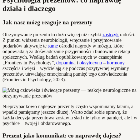
Psychologia prezentów: co naprawdę
działa i dlaczego
Jak nasz mózg reaguje na prezenty
Otrzymywanie prezentu to dużo więcej niż szybki
zastrzyk
radości.
Z punktu widzenia neurobiologii, wręczanie i przyjmowanie
podarków aktywuje te
same
ośrodki nagrody w mózgu, które
odpowiadają za doświadczanie przyjemności i budowanie relacji
społecznych. Według badań opublikowanych w czasopiśmie
„Frontiers in Psychology”,
dopamina
i
oksytocyna
–
hormony
szczęścia i więzi – wydzielają się podczas pozytywnej wymiany
prezentów, utrwalając emocjonalną pamięć tego doświadczenia
(Frontiers in Psychology, 2023).
Nieprzypadkowo najlepsze prezenty często wspominamy latami, a
wpadki pamiętamy jeszcze dłużej. Warto zdać sobie sprawę, że
każda decyzja prezentowa zostawia ślad nie tylko w pamięci, ale i w
psychice – twojej i obdarowanego.
Prezent jako komunikat: co naprawdę dajesz?