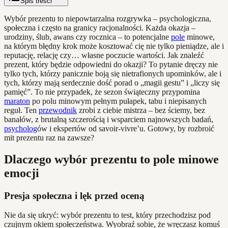
Spis treści
Wybór prezentu to niepowtarzalna rozgrywka – psychologiczna,
społeczna i często na granicy racjonalności. Każda okazja –
urodziny, ślub, awans czy rocznica – to potencjalne
pole
minowe,
na którym błędny krok może kosztować cię nie tylko pieniądze, ale i
reputację, relację czy… własne poczucie wartości. Jak znaleźć
prezent, który będzie odpowiedni do okazji? To pytanie dręczy nie
tylko tych, którzy panicznie boją się nietrafionych upominków, ale i
tych, którzy mają serdecznie dość porad o „magii gestu” i „liczy się
pamięć”. To nie przypadek, że sezon świąteczny przypomina
maraton
po polu minowym pełnym pułapek, tabu i niepisanych
reguł. Ten
przewodnik
zrobi z ciebie mistrza – bez ściemy, bez
banałów, z brutalną szczerością i wsparciem najnowszych badań,
psycholog
ów i ekspertów od savoir-vivre’u. Gotowy, by rozbroić
mit prezentu raz na zawsze?
Dlaczego wybór prezentu to pole minowe
emocji
Presja społeczna i lęk przed oceną
Nie da się ukryć: wybór prezentu to test, który przechodzisz pod
czujnym okiem społeczeństwa. Wyobraź sobie, że wręczasz komuś