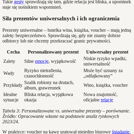
Takie
gesty
sprawdzają się tam, gdzie relacja jest bliska, a upominek
staje się nośnikiem wspomnień.
Siła prezentów uniwersalnych i ich ograniczenia
Prezenty uniwersalne – butelka wina, książka, voucher – mają jedną
zaletę: bezpieczeństwo. Sprawdzają się, gdy nie znamy dobrze
odbiorcy lub nie chcemy przekraczać granic prywatności.
Cecha
Personalizowany prezent
Uniwersalny prezent
Niskie ryzyko wpadki,
Zalety
Silne
emocje
, wyjątkowość
uniwersalność
Ryzyko nietrafienia,
Może być uznany za
Wady
czasochłonność
„odfajkowany”
Szalik robiony na drutach,
Przykłady
Wino, książka, voucher
album, grawerunek
Idealne
Bliska relacja, wyjątkowa
Nowa znajomość,
sytuacje
okazja
oficjalne
relacje
Tabela 3: Personalizowane vs. uniwersalne prezenty – porównanie.
Źródło: Opracowanie własne na podstawie analiz rynkowych
2023/24.
W praktyce: voucher na kawę uratował niejedno biurowe
śniadanie
,