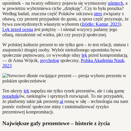
upominek – na twarzy odbiorcy pojawia się wymuszony
uśmiech
, a
w powietrzu wybrzmiewa ciche „dziękuję”. Czy to była porażka?
Według badań, znaczna część Polaków odczuwa
stres
związany z
obawą, czy prezent przypadnie do gustu, a spora część przyznaje, że
bywa zawstydzonych własnym wyborem (
źródło: Kantar, 2023
).
Lęk przed oceną
jest potężny – i niemal wszyscy padamy jego
ofiarą, niezależnie od wieku, płci czy pozycji społecznej.
W polskiej kulturze prezent to nie tylko gest – to test relacji, statusu i
znajomości drugiej osoby. Wybór nietrafionego upominku bywa
społecznie piętnowany, co wywołuje silny
lęk
przed kompromitacją.
— dr Anna Wójcik,
psycholog
społeczny,
Polska Akademia Nauk,
2023
Ten ukryty
lęk
napędza nie tylko rynek prezentów, ale i całą gamę
poradnik
ów, rankingów i sprytnych rozwiązań. To nie przypadek,
że platformy takie jak prezenty.
ai
rosną w siłę – technologia ma nam
pomóc rozbroić społeczne miny i zminimalizować ryzyko
prezentowej kompromitacji.
Największe gafy prezentowe – historie z życia