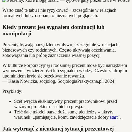
Warto znać te tabu i nie ryzykować – szczególnie w relacjach
formalnych lub z osobami o nieznanych poglądach.
Kiedy prezent jest sygnałem dominacji lub
manipulacji
Prezenty bywają narzędziem wpływu, szczególnie w relacjach
biznesowych czy rodzinnych. Często ukrywają oczekiwania,
zobowiązania lub próbę zaznaczenia własnej pozycji.
W kulturze korporacyjnej i rodzinnej prezent może być narzędziem
wymuszenia wdzięczności lub sygnałem władzy. Często za drogim
upominkiem kryje się oczekiwanie rewanżu.
— Kasia Nowicka, socjolog, SocjologiaPraktyczna.pl, 2024
Przykłady:
Szef wręcza ekskluzywny prezent pracownikowi przed
ważnym projektem – subtelna presja.
Teść daje młodej parze dużą sumę pieniędzy – ukryty
warunek: „pamiętajcie, komu zawdzięczacie dobry
start
”.
Jak wybrnąć z nieudanej sytuacji prezentowej