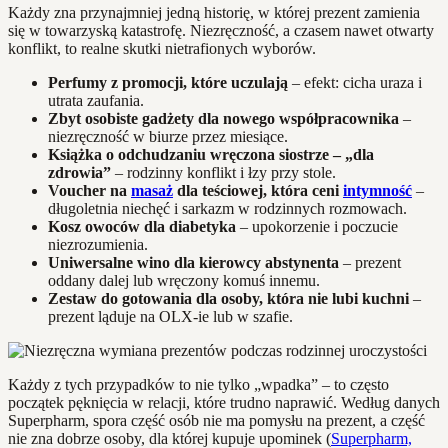
Każdy zna przynajmniej jedną historię, w której prezent zamienia
się w towarzyską katastrofę. Niezręczność, a czasem nawet otwarty
konflikt, to realne skutki nietrafionych wyborów.
Perfumy z promocji, które uczulają
– efekt: cicha uraza i
utrata zaufania.
Zbyt osobiste gadżety dla nowego współpracownika
–
niezręczność w biurze przez miesiące.
Książka o odchudzaniu wręczona siostrze – „dla
zdrowia”
– rodzinny konflikt i łzy przy stole.
Voucher na
masaż
dla teściowej, która ceni
intymność
–
długoletnia niechęć i sarkazm w rodzinnych rozmowach.
Kosz owoców dla diabetyka
– upokorzenie i poczucie
niezrozumienia.
Uniwersalne wino dla kierowcy abstynenta
– prezent
oddany dalej lub wręczony komuś innemu.
Zestaw do gotowania dla osoby, która nie lubi kuchni
–
prezent ląduje na OLX-ie lub w szafie.
Każdy z tych przypadków to nie tylko „wpadka” – to często
początek pęknięcia w relacji, które trudno naprawić. Według danych
Superpharm, spora część osób nie ma pomysłu na prezent, a część
nie zna dobrze osoby, dla której kupuje upominek (
Superpharm,