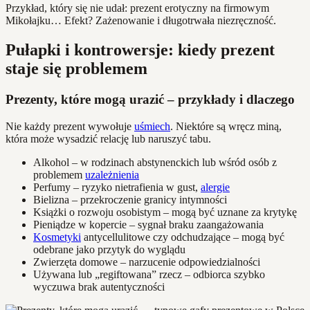
Przykład, który się nie udał: prezent erotyczny na firmowym
Mikołajku… Efekt? Zażenowanie i długotrwała niezręczność.
Pułapki i kontrowersje: kiedy prezent
staje się problemem
Prezenty, które mogą urazić – przykłady i dlaczego
Nie każdy prezent wywołuje
uśmiech
. Niektóre są wręcz miną,
która może wysadzić relację lub naruszyć tabu.
Alkohol – w rodzinach abstynenckich lub wśród osób z
problemem
uzależnienia
Perfumy – ryzyko nietrafienia w gust,
alergie
Bielizna – przekroczenie granicy intymności
Książki o rozwoju osobistym – mogą być uznane za krytykę
Pieniądze w kopercie – sygnał braku zaangażowania
Kosmetyki
antycellulitowe czy odchudzające – mogą być
odebrane jako przytyk do wyglądu
Zwierzęta domowe – narzucenie odpowiedzialności
Używana lub „regiftowana” rzecz – odbiorca szybko
wyczuwa brak autentyczności