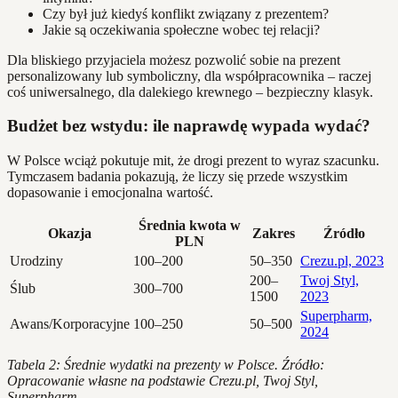
Czy był już kiedyś konflikt związany z prezentem?
Jakie są oczekiwania społeczne wobec tej relacji?
Dla bliskiego przyjaciela możesz pozwolić sobie na prezent
personalizowany lub symboliczny, dla współpracownika – raczej
coś uniwersalnego, dla dalekiego krewnego – bezpieczny klasyk.
Budżet bez wstydu: ile naprawdę wypada wydać?
W Polsce wciąż pokutuje mit, że drogi prezent to wyraz szacunku.
Tymczasem badania pokazują, że liczy się przede wszystkim
dopasowanie i emocjonalna wartość.
Średnia kwota w
Okazja
Zakres
Źródło
PLN
Urodziny
100–200
50–350
Crezu.pl, 2023
200–
Twoj Styl,
Ślub
300–700
1500
2023
Superpharm,
Awans/Korporacyjne
100–250
50–500
2024
Tabela 2: Średnie wydatki na prezenty w Polsce. Źródło:
Opracowanie własne na podstawie Crezu.pl, Twoj Styl,
Superpharm.