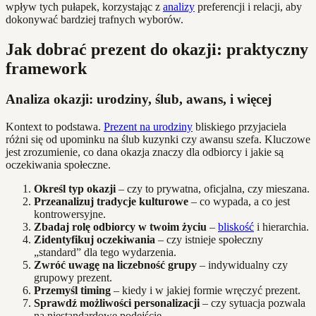
wpływ tych pułapek, korzystając z
analizy
preferencji i relacji, aby
dokonywać bardziej trafnych wyborów.
Jak dobrać prezent do okazji: praktyczny
framework
Analiza okazji: urodziny, ślub, awans, i więcej
Kontext to podstawa.
Prezent na urodziny
bliskiego przyjaciela
różni się od upominku na ślub kuzynki czy awansu szefa. Kluczowe
jest zrozumienie, co dana okazja znaczy dla odbiorcy i jakie są
oczekiwania społeczne.
Określ typ okazji
– czy to prywatna, oficjalna, czy mieszana.
Przeanalizuj tradycje kulturowe
– co wypada, a co jest
kontrowersyjne.
Zbadaj rolę odbiorcy w twoim życiu
–
bliskość
i hierarchia.
Zidentyfikuj oczekiwania
– czy istnieje społeczny
„standard” dla tego wydarzenia.
Zwróć uwagę na liczebność grupy
– indywidualny czy
grupowy prezent.
Przemyśl timing
– kiedy i w jakiej formie wręczyć prezent.
Sprawdź możliwości personalizacji
– czy sytuacja pozwala
na niestandardowe podejście.