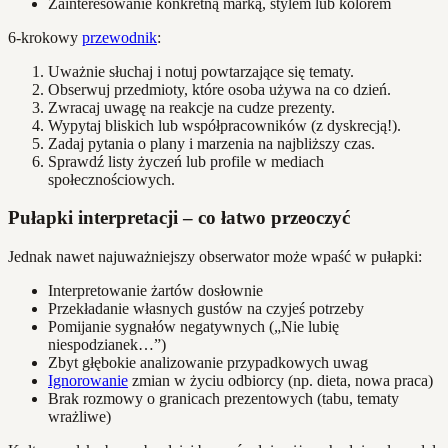
Zainteresowanie konkretną marką, stylem lub kolorem
6-krokowy
przewodnik
:
Uważnie słuchaj i notuj powtarzające się tematy.
Obserwuj przedmioty, które osoba używa na co dzień.
Zwracaj uwagę na reakcje na cudze prezenty.
Wypytaj bliskich lub współpracowników (z dyskrecją!).
Zadaj pytania o plany i marzenia na najbliższy czas.
Sprawdź listy życzeń lub profile w mediach
społecznościowych.
Pułapki interpretacji – co łatwo przeoczyć
Jednak nawet najuważniejszy obserwator może wpaść w pułapki:
Interpretowanie żartów dosłownie
Przekładanie własnych gustów na czyjeś potrzeby
Pomijanie sygnałów negatywnych („Nie lubię
niespodzianek…”)
Zbyt głębokie analizowanie przypadkowych uwag
Ignorowanie
zmian w życiu odbiorcy (np. dieta, nowa praca)
Brak rozmowy o granicach prezentowych (tabu, tematy
wrażliwe)