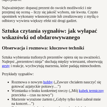
Najważniejsze: dopasuj prezent do swoich możliwości i nie
przejmuj się oceną – liczy się jakość wyboru, nie kwota. Często
upominek wykonany własnoręcznie lub zrealizowany z myślą o
odbiorcy wywiera większy efekt niż drogi gadżet.
Sztuka czytania sygnałów: jak wyłapać
wskazówki od obdarowywanego
Obserwacja i rozmowa: kluczowe techniki
Sztuka wybierania trafionych prezentów opiera się na uważności.
Najlepsi „prezentowi ninja” słuchają między wierszami, obserwują
gesty
i reakcje, wychwytują marzenia, które padają mimochodem.
Przykłady sygnałów:
Rozmowa o nowym
hobby
(„Zawsze chciałem nauczyć się
gotować azjatyckie potrawy…”)
Wzmianka o braku konkretnej rzeczy („Mój
kubek termiczny
przecieka – czas na nowy”)
Marzenie wyrażone żartem („Gdyby tylko ktoś zabrał mnie
na koncert…”)