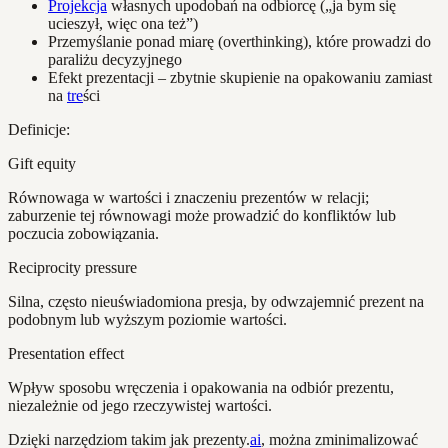
Projekcja
własnych upodobań na odbiorcę („ja bym się
ucieszył, więc ona też”)
Przemyślanie ponad miarę (overthinking), które prowadzi do
paraliżu decyzyjnego
Efekt prezentacji – zbytnie skupienie na opakowaniu zamiast
na
tre
ści
Definicje:
Gift equity
Równowaga w wartości i znaczeniu prezentów w relacji;
zaburzenie tej równowagi może prowadzić do konfliktów lub
poczucia zobowiązania.
Reciprocity pressure
Silna, często nieuświadomiona presja, by odwzajemnić prezent na
podobnym lub wyższym poziomie wartości.
Presentation effect
Wpływ sposobu wręczenia i opakowania na odbiór prezentu,
niezależnie od jego rzeczywistej wartości.
Dzięki narzędziom takim jak prezenty.
ai
, można zminimalizować