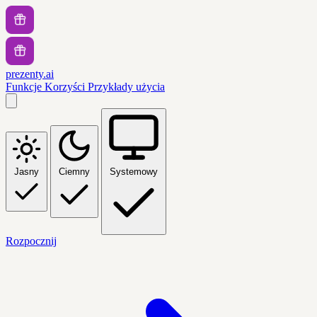
prezenty.ai
Funkcje
Korzyści
Przykłady użycia
Jasny
Ciemny
Systemowy
Rozpocznij