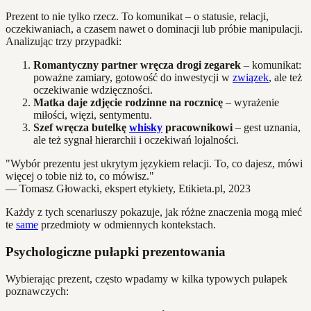
Prezent to nie tylko rzecz. To komunikat – o statusie, relacji,
oczekiwaniach, a czasem nawet o dominacji lub próbie manipulacji.
Analizując trzy przypadki:
Romantyczny partner wręcza drogi zegarek
– komunikat:
poważne zamiary, gotowość do inwestycji w
związek
, ale też
oczekiwanie wdzięczności.
Matka daje zdjęcie rodzinne na rocznicę
– wyrażenie
miłości, więzi, sentymentu.
Szef wręcza butelkę
whisky
pracownikowi
– gest uznania,
ale też sygnał hierarchii i oczekiwań lojalności.
"Wybór prezentu jest ukrytym językiem relacji. To, co dajesz, mówi
więcej o tobie niż to, co mówisz."
— Tomasz Głowacki, ekspert etykiety, Etikieta.pl, 2023
Każdy z tych scenariuszy pokazuje, jak różne znaczenia mogą mieć
te
same
przedmioty w odmiennych kontekstach.
Psychologiczne pułapki prezentowania
Wybierając prezent, często wpadamy w kilka typowych pułapek
poznawczych: