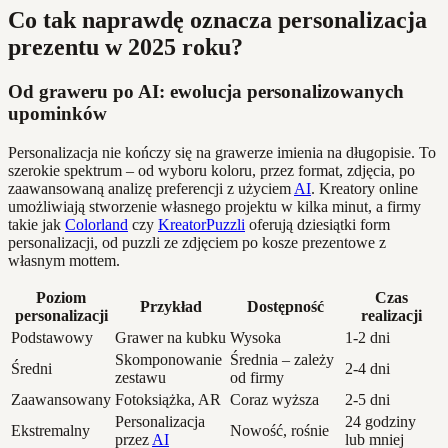
Co tak naprawdę oznacza personalizacja
prezentu w 2025 roku?
Od graweru po AI: ewolucja personalizowanych
upominków
Personalizacja nie kończy się na grawerze imienia na długopisie. To
szerokie spektrum – od wyboru koloru, przez format, zdjęcia, po
zaawansowaną analizę preferencji z użyciem
AI
. Kreatory online
umożliwiają stworzenie własnego projektu w kilka minut, a firmy
takie jak
Colorland
czy
KreatorPuzzli
oferują dziesiątki form
personalizacji, od puzzli ze zdjęciem po kosze prezentowe z
własnym mottem.
Poziom
Czas
Przykład
Dostępność
personalizacji
realizacji
Podstawowy
Grawer na kubku
Wysoka
1-2 dni
Skomponowanie
Średnia – zależy
Średni
2-4 dni
zestawu
od firmy
Zaawansowany
Fotoksiążka, AR
Coraz wyższa
2-5 dni
Personalizacja
24 godziny
Ekstremalny
Nowość, rośnie
przez
AI
lub mniej