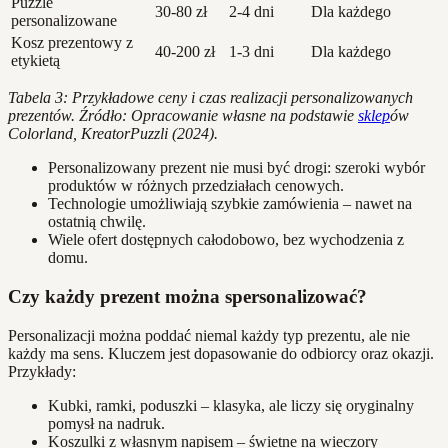
Puzzle
30-80 zł
2-4 dni
Dla każdego
personalizowane
Kosz prezentowy z
40-200 zł
1-3 dni
Dla każdego
etykietą
Tabela 3: Przykładowe ceny i czas realizacji personalizowanych
prezentów. Źródło: Opracowanie własne na podstawie
sklep
ów
Colorland, KreatorPuzzli (2024).
Personalizowany prezent nie musi być drogi: szeroki wybór
produktów w różnych przedziałach cenowych.
Technologie umożliwiają szybkie zamówienia – nawet na
ostatnią chwilę.
Wiele ofert dostępnych całodobowo, bez wychodzenia z
domu.
Czy każdy prezent można spersonalizować?
Personalizacji można poddać niemal każdy typ prezentu, ale nie
każdy ma sens. Kluczem jest dopasowanie do odbiorcy oraz okazji.
Przykłady:
Kubki, ramki, poduszki – klasyka, ale liczy się oryginalny
pomysł na nadruk.
Koszulki z własnym napisem – świetne na wieczory