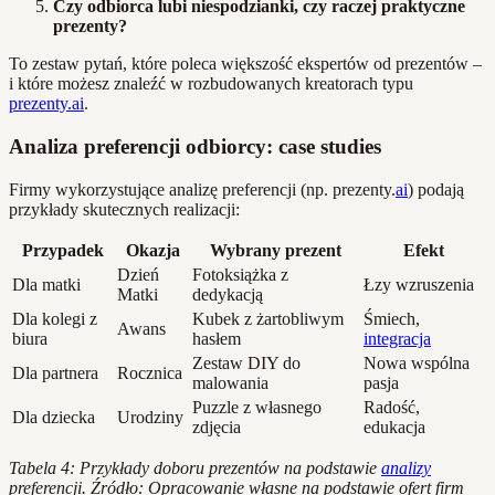
Czy odbiorca lubi niespodzianki, czy raczej praktyczne
prezenty?
To zestaw pytań, które poleca większość ekspertów od prezentów –
i które możesz znaleźć w rozbudowanych kreatorach typu
prezenty.ai
.
Analiza preferencji odbiorcy: case studies
Firmy wykorzystujące analizę preferencji (np. prezenty.
ai
) podają
przykłady skutecznych realizacji:
Przypadek
Okazja
Wybrany prezent
Efekt
Dzień
Fotoksiążka z
Dla matki
Łzy wzruszenia
Matki
dedykacją
Dla kolegi z
Kubek z żartobliwym
Śmiech,
Awans
biura
hasłem
integracja
Zestaw DIY do
Nowa wspólna
Dla partnera
Rocznica
malowania
pasja
Puzzle z własnego
Radość,
Dla dziecka
Urodziny
zdjęcia
edukacja
Tabela 4: Przykłady doboru prezentów na podstawie
analizy
preferencji. Źródło: Opracowanie własne na podstawie ofert firm