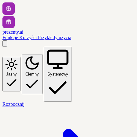
prezenty.ai
Funkcje
Korzyści
Przykłady użycia
Jasny
Ciemny
Systemowy
Rozpocznij