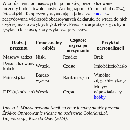
W odróżnieniu od masowych upominków, personalizowane
prezenty budują trwałe mosty. Według raportu Colorland.pl (2024),
fotoksiążki i fotoprezenty wywołują najsilniejsze
emocje
–
zdecydowana większość obdarowanych deklaruje, że wraca do nich
częściej niż do zwykłych gadżetów. Personalizacja staje się cichym
językiem bliskości, który wykracza poza słowa.
Częstość
Rodzaj
Emocjonalny
Przykład
użycia po
prezentu
odbiór
personalizacji
otrzymaniu
Masowy gadżet
Niski
Rzadko
Brak
Personalizowany
Wysoki
Często
Imię/zdjęcie/hasło
kubek
Bardzo
Wspólne
Fotoksiążka
Bardzo często
wysoki
zdjęcia/dedykacja
Motyw
DIY (rękodzieło)
Wysoki
Często
odpowiadający
hobby
Tabela 1: Wpływ personalizacji na emocjonalny odbiór prezentu.
Źródło: Opracowanie własne na podstawie Colorland.pl,
Trojmiasto.pl, Kobieta Onet (2024).