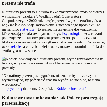
prezent nie trafia
Nietrafiony prezent to nie tylko lekko zmarszczone czoło odbiorcy i
wymuszone “dziękuję”. Według badań Obserwatora
Gospodarczego z 2022 roku część prezentów jest nietrafionych, a
większość osób udaje zadowolenie z niechcianego upominku. To
nie są tylko
statystyki
– to realne, nieprzyjemne doświadczenia,
które zostają z obdarowanym na długo.
Psychologia
rozczarowania
pokazuje, że nietrafiony prezent prowadzi do spadku poczucia
bliskości i może nawet zapoczątkować dystans w relacji. W świecie,
gdzie
relacje
są coraz bardziej kruche, masowe upominki trafiają do
szuflady, a nie w serce.
"Nietrafiony prezent jest sygnałem: nie znam cię, nie zależy mi
wystarczająco, by poświęcić czas na wybór. To nie błąd, to cicha
wiadomość."
—
psycholog
dr Joanna Czapińska,
Kobieta Onet, 2024
Kulturowe uwarunkowania: jak Polacy postrzegają
personalizację