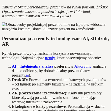
Tabela 2: Skala personalizacji prezentów na rynku polskim. Źródło:
Opracowanie własne na podstawie ofert firm Colorland,
KreatorPuzzli, FabrykaPrezentow24 (2024).
Personalizacja a trendy technologiczne: AI, 3D druk,
AR
Rynek prezentowy dynamicznie korzysta z nowoczesnych
technologii. Najważniejsze
trendy
, które obserwujemy obecnie:
AI
–
Inteligentna analiza
preferencji
:
Algorytmy
analizują
dane o odbiorcy, by dobrać idealny prezent (patrz:
prezenty.
ai
).
Druk 3D
: Pozwala na tworzenie unikatowych przedmiotów
– od figurek po elementy biżuterii – na żądanie, w krótkim
czasie.
AR (Rozszerzona rzeczywistość)
: Karty lub przedmioty,
które ożywają po zeskanowaniu smartfonem, dodając
warstwę interakcji i zaskoczenia.
Ekologiczne e-karty prezentowe
: Personalizacja w duchu
zero waste – e-karty z dedykacją i grafiką, przesyłane