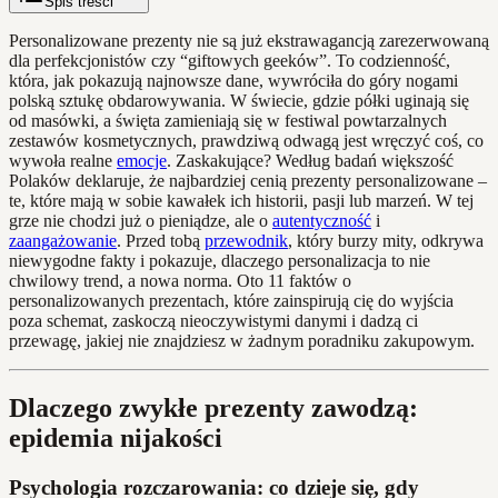
Spis treści
Personalizowane prezenty nie są już ekstrawagancją zarezerwowaną
dla perfekcjonistów czy “giftowych geeków”. To codzienność,
która, jak pokazują najnowsze dane, wywróciła do góry nogami
polską sztukę obdarowywania. W świecie, gdzie półki uginają się
od masówki, a święta zamieniają się w festiwal powtarzalnych
zestawów kosmetycznych, prawdziwą odwagą jest wręczyć coś, co
wywoła realne
emocje
. Zaskakujące? Według badań większość
Polaków deklaruje, że najbardziej cenią prezenty personalizowane –
te, które mają w sobie kawałek ich historii, pasji lub marzeń. W tej
grze nie chodzi już o pieniądze, ale o
autentyczność
i
zaangażowanie
. Przed tobą
przewodnik
, który burzy mity, odkrywa
niewygodne fakty i pokazuje, dlaczego personalizacja to nie
chwilowy trend, a nowa norma. Oto 11 faktów o
personalizowanych prezentach, które zainspirują cię do wyjścia
poza schemat, zaskoczą nieoczywistymi danymi i dadzą ci
przewagę, jakiej nie znajdziesz w żadnym poradniku zakupowym.
Dlaczego zwykłe prezenty zawodzą:
epidemia nijakości
Psychologia rozczarowania: co dzieje się, gdy