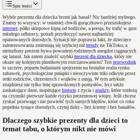
Spis treści
Wybór prezentu dla dziecka brzmi jak banał? Nic bardziej mylnego.
Znamy to wszyscy: w ostatniej chwili gorączkowo przeszukujesz
internet
, półki sklepowe kipią od bodźców, a presja, by trafić w gust
młodego odbiorcy, potrafi przytłoczyć nawet najbardziej
opanowanych dorosłych. Sytuacji nie poprawia fakt, że dziecięce
zainteresowania zmieniają się szybciej niż
trendy
na TikToku, a
nietrafiony prezent bywa powodem rodzinnych anegdot ciągnących
się latami. Jak zatem znaleźć szybki
prezent dla dziecka
, który nie
okaże się kolejnym plastikowym rozczarowaniem? Ten
przewodnik
to szczere, poparte badaniami spojrzenie na brutalne realia rynku
zabawek, psychologiczne pułapki i nieoczywiste triki odkryte przez
setki rodziców, chrzestnych i wujków z misją. W tym artykule
znajdziesz nie tylko listę sprawdzonych pomysłów, lecz także
zaskakujące dane, inspirujące
historie
z życia i
analizy
, które rozłożą
na czynniki pierwsze każde ryzyko prezentowej wtopy. Jeśli chcesz
zyskać przewagę i nie powielić tych samych błędów, które co roku
popełnia tysiące dorosłych, czytaj dalej – bez ściemy i bez banałów.
Dlaczego szybkie prezenty dla dzieci to
temat tabu, o którym nikt nie mówi