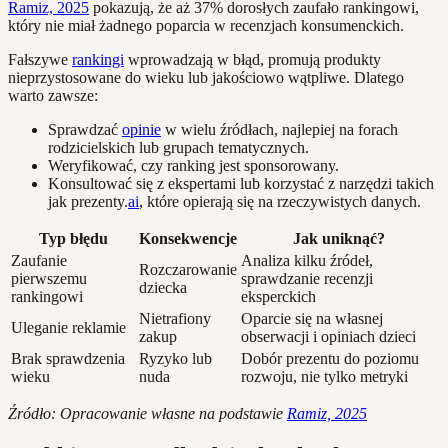
Ramiz, 2025
pokazują, że aż 37% dorosłych zaufało rankingowi,
który nie miał żadnego poparcia w recenzjach konsumenckich.
Fałszywe
rankingi
wprowadzają w błąd, promują produkty
nieprzystosowane do wieku lub jakościowo wątpliwe. Dlatego
warto zawsze:
Sprawdzać
opinie
w wielu źródłach, najlepiej na forach
rodzicielskich lub grupach tematycznych.
Weryfikować, czy ranking jest sponsorowany.
Konsultować się z ekspertami lub korzystać z narzędzi takich
jak prezenty.
ai
, które opierają się na rzeczywistych danych.
Typ błędu
Konsekwencje
Jak uniknąć?
Zaufanie
Analiza kilku źródeł,
Rozczarowanie
pierwszemu
sprawdzanie recenzji
dziecka
rankingowi
eksperckich
Nietrafiony
Oparcie się na własnej
Uleganie reklamie
zakup
obserwacji i opiniach dzieci
Brak sprawdzenia
Ryzyko lub
Dobór prezentu do poziomu
wieku
nuda
rozwoju, nie tylko metryki
Źródło: Opracowanie własne na podstawie
Ramiz, 2025