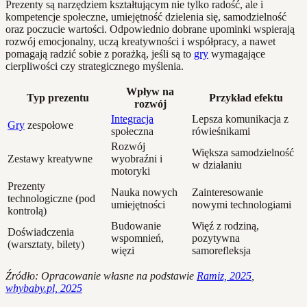
Prezenty są narzędziem kształtującym nie tylko radość, ale i
kompetencje społeczne, umiejętność dzielenia się, samodzielność
oraz poczucie wartości. Odpowiednio dobrane upominki wspierają
rozwój emocjonalny, uczą kreatywności i współpracy, a nawet
pomagają radzić sobie z porażką, jeśli są to
gry
wymagające
cierpliwości czy strategicznego myślenia.
Wpływ na
Typ prezentu
Przykład efektu
rozwój
Integracja
Lepsza komunikacja z
Gry
zespołowe
społeczna
rówieśnikami
Rozwój
Większa samodzielność
Zestawy kreatywne
wyobraźni i
w działaniu
motoryki
Prezenty
Nauka nowych
Zainteresowanie
technologiczne (pod
umiejętności
nowymi technologiami
kontrolą)
Budowanie
Więź z rodziną,
Doświadczenia
wspomnień,
pozytywna
(warsztaty, bilety)
więzi
samorefleksja
Źródło: Opracowanie własne na podstawie
Ramiz, 2025
,
whybaby.pl, 2025