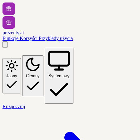
prezenty.ai
Funkcje
Korzyści
Przykłady użycia
Jasny
Ciemny
Systemowy
Rozpocznij