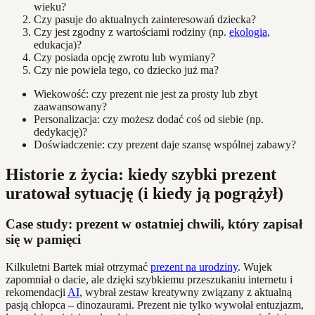
wieku?
Czy pasuje do aktualnych zainteresowań dziecka?
Czy jest zgodny z wartościami rodziny (np.
ekologia
,
edukacja)?
Czy posiada opcję zwrotu lub wymiany?
Czy nie powiela tego, co dziecko już ma?
Wiekowość: czy prezent nie jest za prosty lub zbyt
zaawansowany?
Personalizacja: czy możesz dodać coś od siebie (np.
dedykację)?
Doświadczenie: czy prezent daje szansę wspólnej zabawy?
Historie z życia: kiedy szybki prezent
uratował sytuację (i kiedy ją pogrążył)
Case study: prezent w ostatniej chwili, który zapisał
się w pamięci
Kilkuletni Bartek miał otrzymać
prezent na urodziny
. Wujek
zapomniał o dacie, ale dzięki szybkiemu przeszukaniu internetu i
rekomendacji
AI
, wybrał zestaw kreatywny związany z aktualną
pasją chłopca – dinozaurami. Prezent nie tylko wywołał entuzjazm,