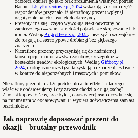
odbiorca odbiera go jako brak zrozumienia własnych potrzeb.
Badania
ListyPrezentowe.pl, 2024
wskazują, że spora część
respondentów przyznało, iż nietrafiony prezent wpłynął
negatywnie na ich stosunek do darczyńcy.
Prezenty "na siłę" często wywołują efekt odwrotny od
zamierzonego — zamiast radości pojawia się skrępowanie lub
ironia. Według
AngryBeards.pl, 2023
, mężczyźni szczególnie
źle reagują na stereotypowe drobiazgi bez głębszego
znaczenia.
Nietrafione prezenty przyczyniają się do nadmiernej
konsumpcji i marnotrawstwa zasobów, szczególnie w
kontekście trendów ekologicznych. Według
Giftboxy.pl,
2024
, ekologiczne rozwiązania zyskują na znaczeniu właśnie
w kontrze do niepotrzebnych i masowych upominków.
Nietrafiony prezent to także pretekst do autorefleksji: dlaczego
właściwie obdarowujemy i czy zawsze chodzi o drugą osobę?
Zamiast kupować "coś, byle było", coraz więcej osób decyduje się
na minimalizm w obdarowywaniu i wybiera doświadczenia zamiast
przedmiotów.
Jak naprawdę dopasować prezent do
okazji – brutalny przewodnik