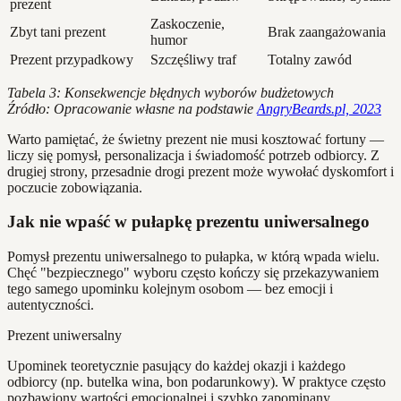
prezent
Zaskoczenie,
Zbyt tani prezent
Brak zaangażowania
humor
Prezent przypadkowy
Szczęśliwy traf
Totalny zawód
Tabela 3: Konsekwencje błędnych wyborów budżetowych
Źródło: Opracowanie własne na podstawie
AngryBeards.pl, 2023
Warto pamiętać, że świetny prezent nie musi kosztować fortuny —
liczy się pomysł, personalizacja i świadomość potrzeb odbiorcy. Z
drugiej strony, przesadnie drogi prezent może wywołać dyskomfort i
poczucie zobowiązania.
Jak nie wpaść w pułapkę prezentu uniwersalnego
Pomysł prezentu uniwersalnego to pułapka, w którą wpada wielu.
Chęć "bezpiecznego" wyboru często kończy się przekazywaniem
tego samego upominku kolejnym osobom — bez emocji i
autentyczności.
Prezent uniwersalny
Upominek teoretycznie pasujący do każdej okazji i każdego
odbiorcy (np. butelka wina, bon podarunkowy). W praktyce często
pozbawiony wartości emocjonalnej i szybko zapominany.