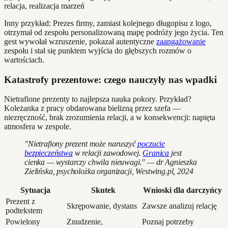
Inny przykład: Prezes firmy, zamiast kolejnego długopisu z logo,
otrzymał od zespołu personalizowaną mapę podróży jego życia. Ten
gest wywołał wzruszenie, pokazał autentyczne
zaangażowanie
zespołu i stał się punktem wyjścia do głębszych rozmów o
wartościach.
Katastrofy prezentowe: czego nauczyły nas wpadki
Nietrafione prezenty to najlepsza nauka pokory. Przykład?
Koleżanka z pracy obdarowana bielizną przez szefa —
niezręczność, brak zrozumienia relacji, a w konsekwencji: napięta
atmosfera w zespole.
"Nietrafiony prezent może naruszyć
poczucie
bezpieczeństwa
w relacji zawodowej.
Granica
jest
cienka — wystarczy chwila nieuwagi." — dr Agnieszka
Zielińska, psycholożka organizacji, Westwing.pl, 2024
Sytuacja
Skutek
Wnioski dla darczyńcy
Prezent z
Skrępowanie, dystans
Zawsze analizuj relację
podtekstem
Powielony
Znudzenie,
Poznaj potrzeby