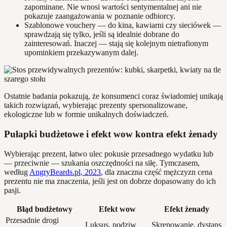
zapominane. Nie wnosi wartości sentymentalnej ani nie
pokazuje zaangażowania w poznanie odbiorcy.
Szablonowe vouchery — do kina, kawiarni czy sieciówek —
sprawdzają się tylko, jeśli są idealnie dobrane do
zainteresowań. Inaczej — stają się kolejnym nietrafionym
upominkiem przekazywanym dalej.
Ostatnie badania pokazują, że konsumenci coraz świadomiej unikają
takich rozwiązań, wybierając prezenty spersonalizowane,
ekologiczne lub w formie unikalnych doświadczeń.
Pułapki budżetowe i efekt wow kontra efekt żenady
Wybierając prezent, łatwo ulec pokusie przesadnego wydatku lub
— przeciwnie — szukania oszczędności na siłę. Tymczasem,
według
AngryBeards.pl, 2023
, dla znaczna część mężczyzn cena
prezentu nie ma znaczenia, jeśli jest on dobrze dopasowany do ich
pasji.
Błąd budżetowy
Efekt wow
Efekt żenady
Przesadnie drogi
Luksus, podziw
Skrępowanie, dystans