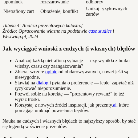
upominek
rozczarowanie
odbiorcy
Unikaj ryzykownych
Nietrafiony żart
Obrażenie, konflikt
żartów
Tabela 4: Analiza prezentowych katastrof
Źródło: Opracowanie własne na podstawie
case studies
i
Westwing.pl, 2024
Jak wyciągać wnioski z cudzych (i własnych) błędów
Analizuj każdą nietrafioną sytuację — czy wynikła z braku
wiedzy, czasu czy zaangażowania?
Zbieraj szczere
opinie
od obdarowywanych, nawet jeśli są
niewygodne.
Stawiaj na
dialog
i pytania o preferencje — lepiej zapytać niż
ryzykować nieporozumienie.
Pozwól sobie na korektę — "prezentowy rewanż" to też
wyraz troski.
Korzystaj z nowych źródeł inspiracji, jak prezenty.
ai
, które
pomagają uniknąć powielania błędów.
Nauka na cudzych i własnych błędach to najszybszy sposób, by stać
się legendą w świecie prezentów.