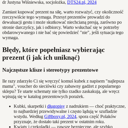
dr Justyna Wiśniewska, socjolożka,
DTS24.pl, 2024
Zamiast kupować prezent na siłę, warto rozważyć, czy okoliczność
rzeczywiście tego wymaga. Przesyt prezentów prowadzi do
dewaluacji gestu i może skutkować niechcianą presją, zarówno po
stronie darczyńcy, jak i odbiorcy. Warto wsłuchać się w potrzeby
obdarowywanego i nie bać się powiedzieć "nie", jeśli sytuacja tego
wymaga.
Błędy, które popełniasz wybierając
prezent (i jak ich uniknąć)
Najczęstsze klisze i stereotypy prezentowe
Ile razy zdarzyło Ci się wręczyć komuś kubek z napisem "najlepsza
mama", voucher do sieciówki czy zabawny gadżet z popularnego
sklepu? Te utarte schematy nie tylko rzadko zaskakują, ale wręcz
wpisują się w katalog prezentowych porażek.
Kubki, skarpetki i
długopisy
z nadrukiem — choć praktyczne,
to najbardziej przewidywalne i często lądują w szufladzie
wstydu. Według
Giftboxy.pl, 2024
, spora część Polaków
przyznaje, że dostało taki prezent w ostatnim roku.
Kwiaty i czekoladki — zawsze bezpieczne, ale szybko