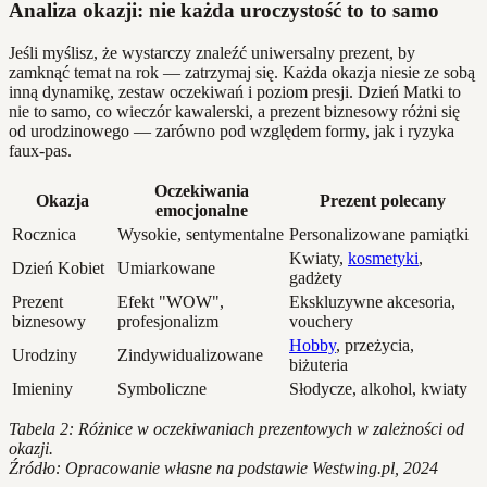
Analiza okazji: nie każda uroczystość to to samo
Jeśli myślisz, że wystarczy znaleźć uniwersalny prezent, by
zamknąć temat na rok — zatrzymaj się. Każda okazja niesie ze sobą
inną dynamikę, zestaw oczekiwań i poziom presji. Dzień Matki to
nie to samo, co wieczór kawalerski, a prezent biznesowy różni się
od urodzinowego — zarówno pod względem formy, jak i ryzyka
faux-pas.
Oczekiwania
Okazja
Prezent polecany
emocjonalne
Rocznica
Wysokie, sentymentalne
Personalizowane pamiątki
Kwiaty,
kosmetyki
,
Dzień Kobiet
Umiarkowane
gadżety
Prezent
Efekt "WOW",
Ekskluzywne akcesoria,
biznesowy
profesjonalizm
vouchery
Hobby
, przeżycia,
Urodziny
Zindywidualizowane
biżuteria
Imieniny
Symboliczne
Słodycze, alkohol, kwiaty
Tabela 2: Różnice w oczekiwaniach prezentowych w zależności od
okazji.
Źródło: Opracowanie własne na podstawie Westwing.pl, 2024