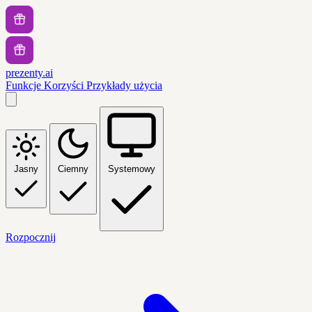
prezenty.ai
Funkcje
Korzyści
Przykłady użycia
Jasny
Ciemny
Systemowy
Rozpocznij