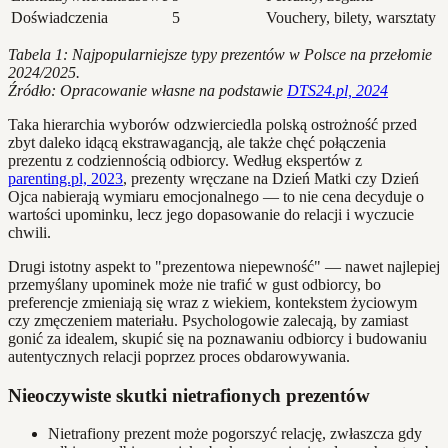
Doświadczenia
5
Vouchery, bilety, warsztaty
Tabela 1: Najpopularniejsze typy prezentów w Polsce na przełomie
2024/2025.
Źródło: Opracowanie własne na podstawie
DTS24.pl, 2024
Taka hierarchia wyborów odzwierciedla polską ostrożność przed
zbyt daleko idącą ekstrawagancją, ale także chęć połączenia
prezentu z codziennością odbiorcy. Według ekspertów z
parenting.pl, 2023
, prezenty wręczane na Dzień Matki czy Dzień
Ojca nabierają wymiaru emocjonalnego — to nie cena decyduje o
wartości upominku, lecz jego dopasowanie do relacji i wyczucie
chwili.
Drugi istotny aspekt to "prezentowa niepewność" — nawet najlepiej
przemyślany upominek może nie trafić w gust odbiorcy, bo
preferencje zmieniają się wraz z wiekiem, kontekstem życiowym
czy zmęczeniem materiału. Psychologowie zalecają, by zamiast
gonić za idealem, skupić się na poznawaniu odbiorcy i budowaniu
autentycznych relacji poprzez proces obdarowywania.
Nieoczywiste skutki nietrafionych prezentów
Nietrafiony prezent może pogorszyć relację, zwłaszcza gdy