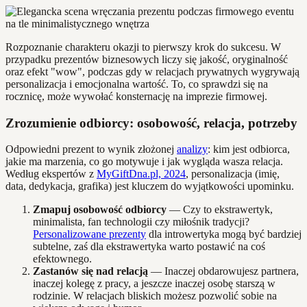
Rozpoznanie charakteru okazji to pierwszy krok do sukcesu. W
przypadku prezentów biznesowych liczy się jakość, oryginalność
oraz efekt "wow", podczas gdy w relacjach prywatnych wygrywają
personalizacja i emocjonalna wartość. To, co sprawdzi się na
rocznicę, może wywołać konsternację na imprezie firmowej.
Zrozumienie odbiorcy: osobowość, relacja, potrzeby
Odpowiedni prezent to wynik złożonej
analizy
: kim jest odbiorca,
jakie ma marzenia, co go motywuje i jak wygląda wasza relacja.
Według ekspertów z
MyGiftDna.pl, 2024
, personalizacja (imię,
data, dedykacja, grafika) jest kluczem do wyjątkowości upominku.
Zmapuj osobowość odbiorcy
— Czy to ekstrawertyk,
minimalista, fan technologii czy miłośnik tradycji?
Personalizowane prezenty
dla introwertyka mogą być bardziej
subtelne, zaś dla ekstrawertyka warto postawić na coś
efektownego.
Zastanów się nad relacją
— Inaczej obdarowujesz partnera,
inaczej kolegę z pracy, a jeszcze inaczej osobę starszą w
rodzinie. W relacjach bliskich możesz pozwolić sobie na