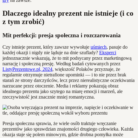
gry
na zawsze.
Dlaczego idealny prezent nie istnieje (i co
z tym zrobić)
Mit perfekcji: presja społeczna i rozczarowania
Czy istnieje prezent, który zawsze wywołuje
uśmiech
, pasuje do
każdej okazji i nigdy nie ląduje na dnie szuflady?
Eksperci
jednoznacznie wskazują, że to mit podsycany przez marketingową
narrację i społeczną presję. Według badań cytowanych przez
ListyPrezentowe.pl, 2024
, większość Polaków przyznaje, że
regularnie otrzymuje nietrafione upominki — i to nie przez brak
starań ze strony darczyńców, lecz przez nierealistyczne oczekiwania
narzucane przez otoczenie. Media i reklamy pokazują obraz
idealnego prezentu jako szytego na miarę emocji i marzeń, ale
rzeczywistość jest znacznie mniej romantyczna.
Presja społeczna sprawia, że wiele osób traktuje wręczanie
prezentów jako sprawdzian znajomości drugiego człowieka. Każda
okazja staje się polem minowym, gdzie drobna pomyłka może