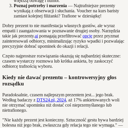
większą odwagę i humor.
Poznaj potrzeby i marzenia
— Najtrafniejsze prezenty
wynikają z obserwacji i słuchania. Voucher na kurs baristy
zamiast kolejnej filiżanki? Trafione w dziesiątkę!
Dobry prezent to nie manifestacja własnych gustów, ale wyraz
empatii i zaangażowania w poznawanie drugiej osoby. Narzędzia
takie jak prezenty.
ai
pomagają przefiltrować
opcje
przez pryzmat
zainteresowań odbiorcy, minimalizując ryzyko wpadki i pozwalając
precyzyjnie dobrać upominek do okazji i relacji.
Często najprostsze rozwiązania okazują się najbardziej skuteczne:
czasem wystarczy rozmowa lub krótka ankieta, by zaskoczyć
odbiorcę trafnością wyboru.
Kiedy nie dawać prezentu – kontrowersyjny głos
rozsądku
Paradoksalnie, czasem najlepszym prezentem jest... jego brak.
Według badaczy z
DTS24.pl, 2024
, aż 17% ankietowanych woli
nie otrzymać upominku niż dostać coś nieprzemyślanego lub
nietrafionego.
"Nie każdy prezent jest konieczny. Sztuczność gestu bywa bardziej
bolesna niż jego brak, zwłaszcza gdy relacja tego nie wymaga." —