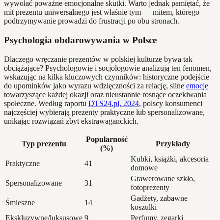
wywołać poważne emocjonalne skutki. Warto jednak pamiętać, że
mit prezentu uniwersalnego jest właśnie tym — mitem, którego
podtrzymywanie prowadzi do frustracji po obu stronach.
Psychologia obdarowywania w Polsce
Dlaczego wręczanie prezentów w polskiej kulturze bywa tak
obciążające? Psychologowie i socjologowie analizują ten fenomen,
wskazując na kilka kluczowych czynników: historyczne podejście
do upominków jako wyrazu wdzięczności za relację, silne
emocje
towarzyszące każdej okazji oraz nieustannie rosnące oczekiwania
społeczne. Według raportu
DTS24.pl, 2024
, polscy konsumenci
najczęściej wybierają prezenty praktyczne lub spersonalizowane,
unikając rozwiązań zbyt ekstrawaganckich.
Popularność
Typ prezentu
Przykłady
(%)
Kubki, książki, akcesoria
Praktyczne
41
domowe
Grawerowane szkło,
Spersonalizowane
31
fotoprezenty
Gadżety, zabawne
Śmieszne
14
koszulki
Ekskluzywne/luksusowe
9
Perfumy, zegarki