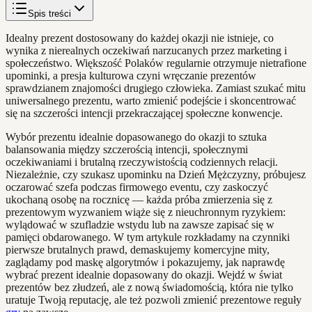
Spis treści
Idealny prezent dostosowany do każdej okazji nie istnieje, co
wynika z nierealnych oczekiwań narzucanych przez marketing i
społeczeństwo. Większość Polaków regularnie otrzymuje nietrafione
upominki, a presja kulturowa czyni wręczanie prezentów
sprawdzianem znajomości drugiego człowieka. Zamiast szukać mitu
uniwersalnego prezentu, warto zmienić podejście i skoncentrować
się na szczerości intencji przekraczającej społeczne konwencje.
Wybór prezentu idealnie dopasowanego do okazji to sztuka
balansowania między szczerością intencji, społecznymi
oczekiwaniami i brutalną rzeczywistością codziennych relacji.
Niezależnie, czy szukasz upominku na Dzień Mężczyzny, próbujesz
oczarować szefa podczas firmowego eventu, czy zaskoczyć
ukochaną osobę na rocznicę — każda próba zmierzenia się z
prezentowym wyzwaniem wiąże się z nieuchronnym ryzykiem:
wylądować w szufladzie wstydu lub na zawsze zapisać się w
pamięci obdarowanego. W tym artykule rozkładamy na czynniki
pierwsze brutalnych prawd, demaskujemy komercyjne mity,
zaglądamy pod maskę algorytmów i pokazujemy, jak naprawdę
wybrać prezent idealnie dopasowany do okazji. Wejdź w świat
prezentów bez złudzeń, ale z nową świadomością, która nie tylko
uratuje Twoją reputację, ale też pozwoli zmienić prezentowe reguły