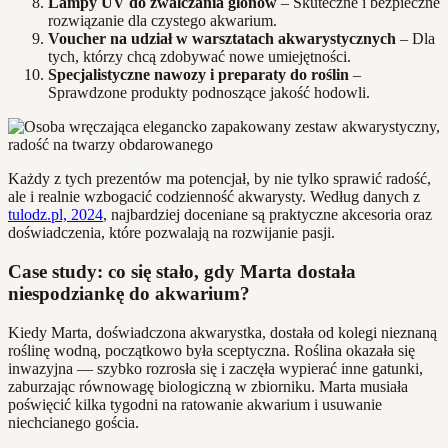
Lampy UV do zwalczania glonów
– Skuteczne i bezpieczne
rozwiązanie dla czystego akwarium.
Voucher na udział w warsztatach akwarystycznych
– Dla
tych, którzy chcą zdobywać nowe umiejętności.
Specjalistyczne nawozy i preparaty do roślin
–
Sprawdzone produkty podnoszące jakość hodowli.
Każdy z tych prezentów ma potencjał, by nie tylko sprawić radość,
ale i realnie wzbogacić codzienność akwarysty. Według danych z
tulodz.pl, 2024
, najbardziej doceniane są praktyczne akcesoria oraz
doświadczenia, które pozwalają na rozwijanie pasji.
Case study: co się stało, gdy Marta dostała
niespodziankę do akwarium?
Kiedy Marta, doświadczona akwarystka, dostała od kolegi nieznaną
roślinę wodną, początkowo była sceptyczna. Roślina okazała się
inwazyjna — szybko rozrosła się i zaczęła wypierać inne gatunki,
zaburzając równowagę biologiczną w zbiorniku. Marta musiała
poświęcić kilka tygodni na ratowanie akwarium i usuwanie
niechcianego gościa.