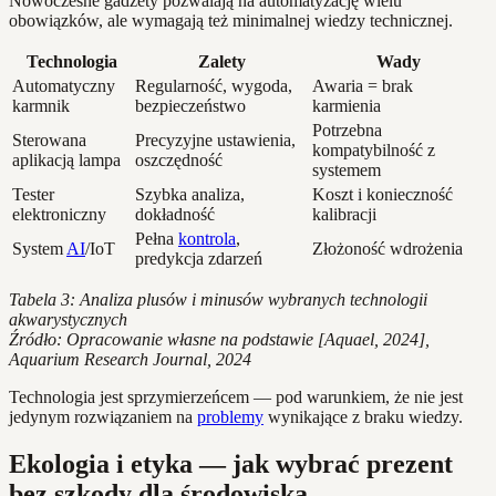
Nowoczesne gadżety pozwalają na automatyzację wielu
obowiązków, ale wymagają też minimalnej wiedzy technicznej.
Technologia
Zalety
Wady
Automatyczny
Regularność, wygoda,
Awaria = brak
karmnik
bezpieczeństwo
karmienia
Potrzebna
Sterowana
Precyzyjne ustawienia,
kompatybilność z
aplikacją lampa
oszczędność
systemem
Tester
Szybka analiza,
Koszt i konieczność
elektroniczny
dokładność
kalibracji
Pełna
kontrola
,
System
AI
/IoT
Złożoność wdrożenia
predykcja zdarzeń
Tabela 3: Analiza plusów i minusów wybranych technologii
akwarystycznych
Źródło: Opracowanie własne na podstawie [Aquael, 2024],
Aquarium Research Journal, 2024
Technologia jest sprzymierzeńcem — pod warunkiem, że nie jest
jedynym rozwiązaniem na
problemy
wynikające z braku wiedzy.
Ekologia i etyka — jak wybrać prezent
bez szkody dla środowiska