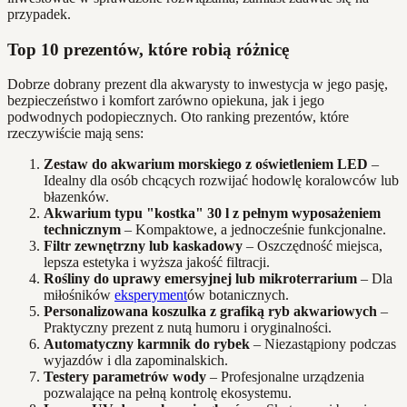
przypadek.
Top 10 prezentów, które robią różnicę
Dobrze dobrany prezent dla akwarysty to inwestycja w jego pasję,
bezpieczeństwo i komfort zarówno opiekuna, jak i jego
podwodnych podopiecznych. Oto ranking prezentów, które
rzeczywiście mają sens:
Zestaw do akwarium morskiego z oświetleniem LED
–
Idealny dla osób chcących rozwijać hodowlę koralowców lub
błazenków.
Akwarium typu "kostka" 30 l z pełnym wyposażeniem
technicznym
– Kompaktowe, a jednocześnie funkcjonalne.
Filtr zewnętrzny lub kaskadowy
– Oszczędność miejsca,
lepsza estetyka i wyższa jakość filtracji.
Rośliny do uprawy emersyjnej lub mikroterrarium
– Dla
miłośników
eksperyment
ów botanicznych.
Personalizowana koszulka z grafiką ryb akwariowych
–
Praktyczny prezent z nutą humoru i oryginalności.
Automatyczny karmnik do rybek
– Niezastąpiony podczas
wyjazdów i dla zapominalskich.
Testery parametrów wody
– Profesjonalne urządzenia
pozwalające na pełną kontrolę ekosystemu.