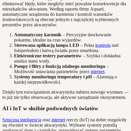
eliminować błędy, które mogłyby mieć poważne konsekwencje dla
mieszkańców akwarium. Według raportu firmy Aquael,
automatyczne urządzenia do karmienia i kontroli warunków
środowiskowych są obecnie jednym z najczęściej wybieranych
prezentów przez akwarystów.
Automatyczny karmnik
– Precyzyjne dawkowanie
pokarmu, idealne na czas wyjazdów.
Sterowana aplikacją lampa LED
– Pełna
kontrola
nad
fotoperiodem i barwą światła przez smartfona.
Elektroniczne testery parametrów
– Szybka i dokładna
analiza stanu wody.
Pompy i filtry z funkcją zdalnego monitoringu
–
Możliwość ustawiania parametrów przez
internet
.
Systemy monitoringu temperatury i pH
– Alarmują o
każdej nieprawidłowości.
Dzięki tym rozwiązaniom akwarystyka nabiera nowego wymiaru —
to już nie tylko obserwacja, ale aktywne zarządzanie ekosystemem.
AI i IoT w służbie podwodnych światów
Sztuczna inteligencja
oraz
internet
rzeczy (IoT) na dobre rozgościły
się również w świecie akwarystyki. Wybrane systemy potrafią
analizować dane z czujników, przewidywać zmiany parametrów