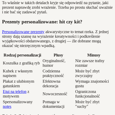
To właśnie w takich detalach kryje się odpowiedź na pytanie, jaki
prezent naprawdę zrobi wrażenie. Trzeba po prostu słuchać uważnie
i nie bać się zadawać pytań.
Prezenty personalizowane: hit czy kit?
Personalizowane prezenty
akwarystyczne to temat rzeka. Z jednej
strony dają szansę na wyrażenie kreatywności i podkreślenie
wyjątkowości obdarowanego, z drugiej — źle dobrane mogą
okazać się niezręcznym wpadką.
Rodzaj personalizacji
Plusy
Minusy
Oryginalność,
Nie zawsze trafny
Koszulka z grafiką ryb
humor
rozmiar
Kubek z własnym
Codzienna
Może być zbyt
napisem
praktyczność
zwyczajny
Plakat z ulubionym
Efektowna
Wymaga znajomości
gatunkiem
dekoracja
gustu
Etui na telefon
z
Ograniczona
Nowoczesność
motywem
funkcjonalność
Spersonalizowany
Pomaga w
Może być zbyt
notes
dokumentacji
"suchy"