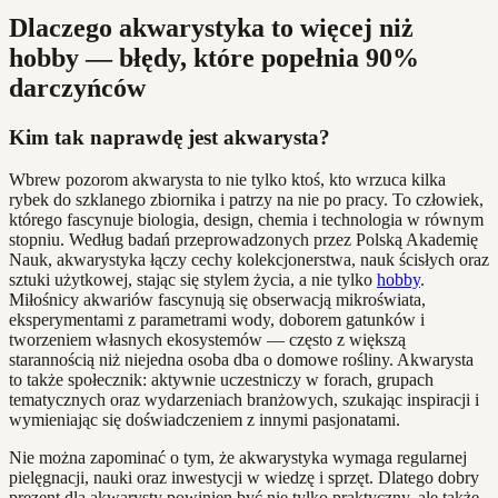
Dlaczego akwarystyka to więcej niż
hobby — błędy, które popełnia 90%
darczyńców
Kim tak naprawdę jest akwarysta?
Wbrew pozorom akwarysta to nie tylko ktoś, kto wrzuca kilka
rybek do szklanego zbiornika i patrzy na nie po pracy. To człowiek,
którego fascynuje biologia, design, chemia i technologia w równym
stopniu. Według badań przeprowadzonych przez Polską Akademię
Nauk, akwarystyka łączy cechy kolekcjonerstwa, nauk ścisłych oraz
sztuki użytkowej, stając się stylem życia, a nie tylko
hobby
.
Miłośnicy akwariów fascynują się obserwacją mikroświata,
eksperymentami z parametrami wody, doborem gatunków i
tworzeniem własnych ekosystemów — często z większą
starannością niż niejedna osoba dba o domowe rośliny. Akwarysta
to także społecznik: aktywnie uczestniczy w forach, grupach
tematycznych oraz wydarzeniach branżowych, szukając inspiracji i
wymieniając się doświadczeniem z innymi pasjonatami.
Nie można zapominać o tym, że akwarystyka wymaga regularnej
pielęgnacji, nauki oraz inwestycji w wiedzę i sprzęt. Dlatego dobry
prezent dla akwarysty powinien być nie tylko praktyczny, ale także