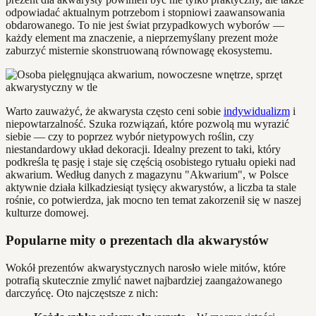
odpowiadać aktualnym potrzebom i stopniowi zaawansowania
obdarowanego. To nie jest świat przypadkowych wyborów —
każdy element ma znaczenie, a nieprzemyślany prezent może
zaburzyć misternie skonstruowaną równowagę ekosystemu.
Warto zauważyć, że akwarysta często ceni sobie
indywidualizm
i
niepowtarzalność. Szuka rozwiązań, które pozwolą mu wyrazić
siebie — czy to poprzez wybór nietypowych roślin, czy
niestandardowy układ dekoracji. Idealny prezent to taki, który
podkreśla tę pasję i staje się częścią osobistego rytuału opieki nad
akwarium. Według danych z magazynu "Akwarium", w Polsce
aktywnie działa kilkadziesiąt tysięcy akwarystów, a liczba ta stale
rośnie, co potwierdza, jak mocno ten temat zakorzenił się w naszej
kulturze domowej.
Popularne mity o prezentach dla akwarystów
Wokół prezentów akwarystycznych narosło wiele mitów, które
potrafią skutecznie zmylić nawet najbardziej zaangażowanego
darczyńcę. Oto najczęstsze z nich: