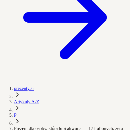
prezenty.ai
Artykuły A-Z
P
Prezent dla osoby, która lubi akwaria — 17 trafionych, zero