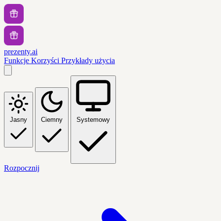
prezenty.ai
Funkcje
Korzyści
Przykłady użycia
Jasny
Ciemny
Systemowy
Rozpocznij