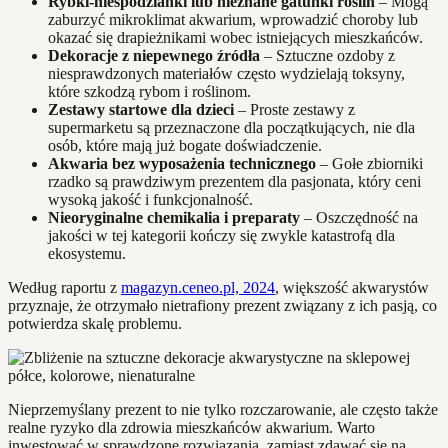
Rybki-niespodzianki lub nieznane gatunki roślin
– Mogą
zaburzyć mikroklimat akwarium, wprowadzić choroby lub
okazać się drapieżnikami wobec istniejących mieszkańców.
Dekoracje z niepewnego źródła
– Sztuczne ozdoby z
niesprawdzonych materiałów często wydzielają toksyny,
które szkodzą rybom i roślinom.
Zestawy startowe dla dzieci
– Proste zestawy z
supermarketu są przeznaczone dla początkujących, nie dla
osób, które mają już bogate doświadczenie.
Akwaria bez wyposażenia technicznego
– Gołe zbiorniki
rzadko są prawdziwym prezentem dla pasjonata, który ceni
wysoką jakość i funkcjonalność.
Nieoryginalne chemikalia i preparaty
– Oszczędność na
jakości w tej kategorii kończy się zwykle katastrofą dla
ekosystemu.
Według raportu z
magazyn.ceneo.pl, 2024
, większość akwarystów
przyznaje, że otrzymało nietrafiony prezent związany z ich pasją, co
potwierdza skalę problemu.
Nieprzemyślany prezent to nie tylko rozczarowanie, ale często także
realne ryzyko dla zdrowia mieszkańców akwarium. Warto
inwestować w sprawdzone rozwiązania, zamiast zdawać się na