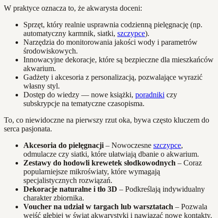
W praktyce oznacza to, że akwarysta doceni:
Sprzęt, który realnie usprawnia codzienną pielęgnację (np.
automatyczny karmnik, siatki,
szczypce
).
Narzędzia do monitorowania jakości wody i parametrów
środowiskowych.
Innowacyjne dekoracje, które są bezpieczne dla mieszkańców
akwarium.
Gadżety i akcesoria z personalizacją, pozwalające wyrazić
własny styl.
Dostęp do wiedzy — nowe książki,
poradniki
czy
subskrypcje na tematyczne czasopisma.
To, co niewidoczne na pierwszy rzut oka, bywa często kluczem do
serca pasjonata.
Akcesoria do pielęgnacji
– Nowoczesne
szczypce
,
odmulacze czy siatki, które ułatwiają dbanie o akwarium.
Zestawy do hodowli krewetek słodkowodnych
– Coraz
popularniejsze mikroświaty, które wymagają
specjalistycznych rozwiązań.
Dekoracje naturalne i tło 3D
– Podkreślają indywidualny
charakter zbiornika.
Voucher na udział w targach lub warsztatach
– Pozwala
wejść głębiej w świat akwarystyki i nawiązać nowe kontakty.