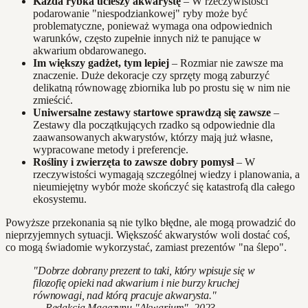
Każda rybka ucieszy akwarystę
– W rzeczywistości
podarowanie "niespodziankowej" ryby może być
problematyczne, ponieważ wymaga ona odpowiednich
warunków, często zupełnie innych niż te panujące w
akwarium obdarowanego.
Im większy gadżet, tym lepiej
– Rozmiar nie zawsze ma
znaczenie. Duże dekoracje czy sprzęty mogą zaburzyć
delikatną równowagę zbiornika lub po prostu się w nim nie
zmieścić.
Uniwersalne zestawy startowe sprawdzą się zawsze
–
Zestawy dla początkujących rzadko są odpowiednie dla
zaawansowanych akwarystów, którzy mają już własne,
wypracowane metody i preferencje.
Rośliny i zwierzęta to zawsze dobry pomysł
– W
rzeczywistości wymagają szczególnej wiedzy i planowania, a
nieumiejętny wybór może skończyć się katastrofą dla całego
ekosystemu.
Powyższe przekonania są nie tylko błędne, ale mogą prowadzić do
nieprzyjemnych sytuacji. Większość akwarystów woli dostać coś,
co mogą świadomie wykorzystać, zamiast prezentów "na ślepo".
"Dobrze dobrany prezent to taki, który wpisuje się w
filozofię opieki nad akwarium i nie burzy kruchej
równowagi, nad którą pracuje akwarysta."
— Redakcja Magazynu "Akwarium", 2023