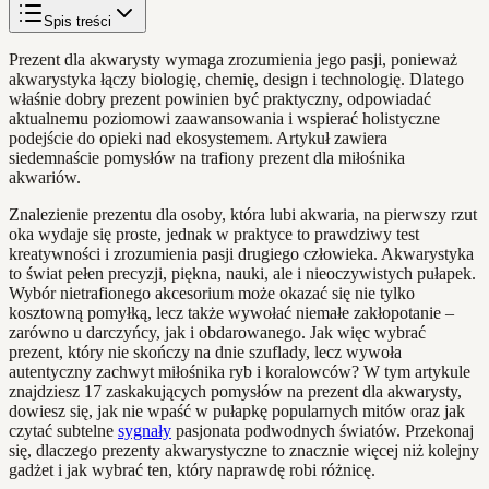
Spis treści
Prezent dla akwarysty wymaga zrozumienia jego pasji, ponieważ
akwarystyka łączy biologię, chemię, design i technologię. Dlatego
właśnie dobry prezent powinien być praktyczny, odpowiadać
aktualnemu poziomowi zaawansowania i wspierać holistyczne
podejście do opieki nad ekosystemem. Artykuł zawiera
siedemnaście pomysłów na trafiony prezent dla miłośnika
akwariów.
Znalezienie prezentu dla osoby, która lubi akwaria, na pierwszy rzut
oka wydaje się proste, jednak w praktyce to prawdziwy test
kreatywności i zrozumienia pasji drugiego człowieka. Akwarystyka
to świat pełen precyzji, piękna, nauki, ale i nieoczywistych pułapek.
Wybór nietrafionego akcesorium może okazać się nie tylko
kosztowną pomyłką, lecz także wywołać niemałe zakłopotanie –
zarówno u darczyńcy, jak i obdarowanego. Jak więc wybrać
prezent, który nie skończy na dnie szuflady, lecz wywoła
autentyczny zachwyt miłośnika ryb i koralowców? W tym artykule
znajdziesz 17 zaskakujących pomysłów na prezent dla akwarysty,
dowiesz się, jak nie wpaść w pułapkę popularnych mitów oraz jak
czytać subtelne
sygnały
pasjonata podwodnych światów. Przekonaj
się, dlaczego prezenty akwarystyczne to znacznie więcej niż kolejny
gadżet i jak wybrać ten, który naprawdę robi różnicę.