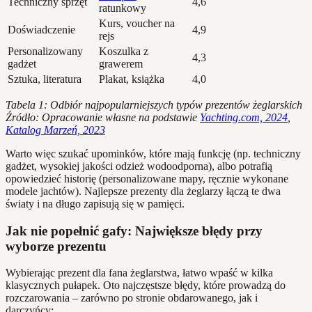
Techniczny sprzęt
4,6
ratunkowy
Kurs, voucher na
Doświadczenie
4,9
rejs
Personalizowany
Koszulka z
4,3
gadżet
grawerem
Sztuka, literatura
Plakat, książka
4,0
Tabela 1: Odbiór najpopularniejszych typów prezentów żeglarskich
Źródło: Opracowanie własne na podstawie
Yachting.com, 2024
,
Katalog Marzeń, 2023
Warto więc szukać upominków, które mają funkcję (np. techniczny
gadżet, wysokiej jakości odzież wodoodporna), albo potrafią
opowiedzieć historię (personalizowane mapy, ręcznie wykonane
modele jachtów). Najlepsze prezenty dla żeglarzy łączą te dwa
światy i na długo zapisują się w pamięci.
Jak nie popełnić gafy: Największe błędy przy
wyborze prezentu
Wybierając prezent dla fana żeglarstwa, łatwo wpaść w kilka
klasycznych pułapek. Oto najczęstsze błędy, które prowadzą do
rozczarowania – zarówno po stronie obdarowanego, jak i
darczyńcy: