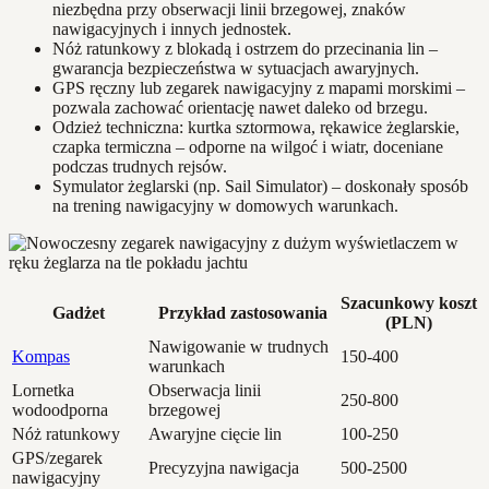
niezbędna przy obserwacji linii brzegowej, znaków
nawigacyjnych i innych jednostek.
Nóż ratunkowy z blokadą i ostrzem do przecinania lin –
gwarancja bezpieczeństwa w sytuacjach awaryjnych.
GPS ręczny lub zegarek nawigacyjny z mapami morskimi –
pozwala zachować orientację nawet daleko od brzegu.
Odzież techniczna: kurtka sztormowa, rękawice żeglarskie,
czapka termiczna – odporne na wilgoć i wiatr, doceniane
podczas trudnych rejsów.
Symulator żeglarski (np. Sail Simulator) – doskonały sposób
na trening nawigacyjny w domowych warunkach.
Szacunkowy koszt
Gadżet
Przykład zastosowania
(PLN)
Nawigowanie w trudnych
Kompas
150-400
warunkach
Lornetka
Obserwacja linii
250-800
wodoodporna
brzegowej
Nóż ratunkowy
Awaryjne cięcie lin
100-250
GPS/zegarek
Precyzyjna nawigacja
500-2500
nawigacyjny