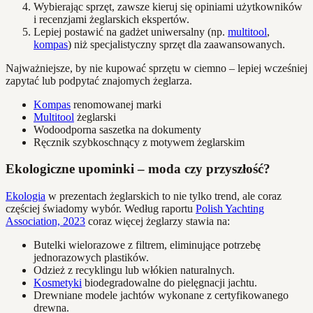
Wybierając sprzęt, zawsze kieruj się opiniami użytkowników
i recenzjami żeglarskich ekspertów.
Lepiej postawić na gadżet uniwersalny (np.
multitool
,
kompas
) niż specjalistyczny sprzęt dla zaawansowanych.
Najważniejsze, by nie kupować sprzętu w ciemno – lepiej wcześniej
zapytać lub podpytać znajomych żeglarza.
Kompas
renomowanej marki
Multitool
żeglarski
Wodoodporna saszetka na dokumenty
Ręcznik szybkoschnący z motywem żeglarskim
Ekologiczne upominki – moda czy przyszłość?
Ekologia
w prezentach żeglarskich to nie tylko trend, ale coraz
częściej świadomy wybór. Według raportu
Polish Yachting
Association, 2023
coraz więcej żeglarzy stawia na:
Butelki wielorazowe z filtrem, eliminujące potrzebę
jednorazowych plastików.
Odzież z recyklingu lub włókien naturalnych.
Kosmetyki
biodegradowalne do pielęgnacji jachtu.
Drewniane modele jachtów wykonane z certyfikowanego
drewna.