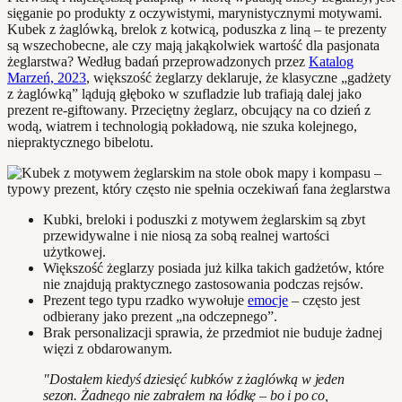
sięganie po produkty z oczywistymi, marynistycznymi motywami.
Kubek z żaglówką, brelok z kotwicą, poduszka z liną – te prezenty
są wszechobecne, ale czy mają jakąkolwiek wartość dla pasjonata
żeglarstwa? Według badań przeprowadzonych przez
Katalog
Marzeń, 2023
, większość żeglarzy deklaruje, że klasyczne „gadżety
z żaglówką” lądują głęboko w szufladzie lub trafiają dalej jako
prezent re-giftowany. Przeciętny żeglarz, obcujący na co dzień z
wodą, wiatrem i technologią pokładową, nie szuka kolejnego,
niepraktycznego bibelotu.
Kubki, breloki i poduszki z motywem żeglarskim są zbyt
przewidywalne i nie niosą za sobą realnej wartości
użytkowej.
Większość żeglarzy posiada już kilka takich gadżetów, które
nie znajdują praktycznego zastosowania podczas rejsów.
Prezent tego typu rzadko wywołuje
emocje
– często jest
odbierany jako prezent „na odczepnego”.
Brak personalizacji sprawia, że przedmiot nie buduje żadnej
więzi z obdarowanym.
"Dostałem kiedyś dziesięć kubków z żaglówką w jeden
sezon. Żadnego nie zabrałem na łódkę – bo i po co,