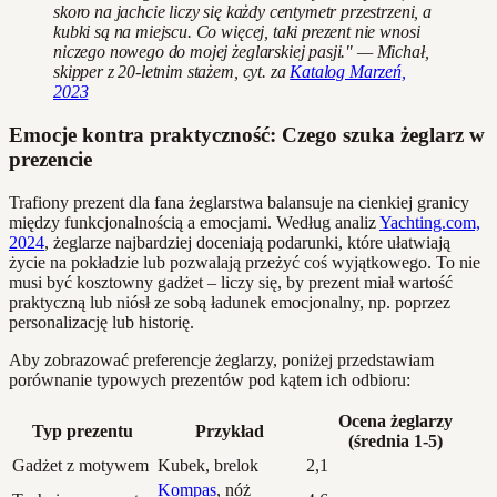
skoro na jachcie liczy się każdy centymetr przestrzeni, a
kubki są na miejscu. Co więcej, taki prezent nie wnosi
niczego nowego do mojej żeglarskiej pasji." — Michał,
skipper z 20-letnim stażem, cyt. za
Katalog Marzeń,
2023
Emocje kontra praktyczność: Czego szuka żeglarz w
prezencie
Trafiony prezent dla fana żeglarstwa balansuje na cienkiej granicy
między funkcjonalnością a emocjami. Według analiz
Yachting.com,
2024
, żeglarze najbardziej doceniają podarunki, które ułatwiają
życie na pokładzie lub pozwalają przeżyć coś wyjątkowego. To nie
musi być kosztowny gadżet – liczy się, by prezent miał wartość
praktyczną lub niósł ze sobą ładunek emocjonalny, np. poprzez
personalizację lub historię.
Aby zobrazować preferencje żeglarzy, poniżej przedstawiam
porównanie typowych prezentów pod kątem ich odbioru:
Ocena żeglarzy
Typ prezentu
Przykład
(średnia 1-5)
Gadżet z motywem
Kubek, brelok
2,1
Kompas
, nóż