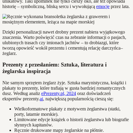
unikatowy. Taki upominek nie tylko cieszy oko, ale też opowiada
historię – symboliczną, bliską sercu i wywołującą
emocje
przez lata.
Dzięki personalizacji nawet drobny prezent nabiera wyjątkowego
znaczenia. Warto poświęcić czas na zebranie informacji o pasjach,
ulubionych trasach czy imionach jachtów – to drobiazgi, które
tworzą opowieść wokół prezentu i cementują relację darczyńca–
żeglarz.
Prezenty z przesłaniem: Sztuka, literatura i
żeglarska inspiracja
Nie samym sprzętem żeglarz żyje. Sztuka marynistyczna, książki i
plakaty to prezenty, które trafiają w gusta bardziej romantycznych
dusz. Według analiz
ePrezenty.pl, 2024
oraz doświadczeń
ekspertów prezenty.
ai
, największą popularnością cieszą się:
Wielkoformatowe plakaty z motywem żeglarstwa (statki,
porty, latarnie morskie).
Limitowane edycje książek o historii żeglarstwa lub biografie
słynnych kapitanów.
Ręcznie drukowane mapy żeglarskie na płótnie.