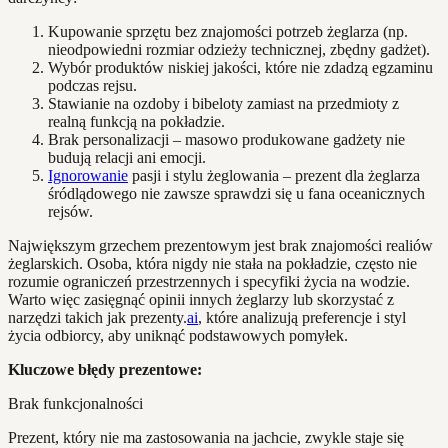
Kupowanie sprzętu bez znajomości potrzeb żeglarza (np.
nieodpowiedni rozmiar odzieży technicznej, zbędny gadżet).
Wybór produktów niskiej jakości, które nie zdadzą egzaminu
podczas rejsu.
Stawianie na ozdoby i bibeloty zamiast na przedmioty z
realną funkcją na pokładzie.
Brak personalizacji – masowo produkowane gadżety nie
budują relacji ani emocji.
Ignorowanie
pasji i stylu żeglowania – prezent dla żeglarza
śródlądowego nie zawsze sprawdzi się u fana oceanicznych
rejsów.
Największym grzechem prezentowym jest brak znajomości realiów
żeglarskich. Osoba, która nigdy nie stała na pokładzie, często nie
rozumie ograniczeń przestrzennych i specyfiki życia na wodzie.
Warto więc zasięgnąć opinii innych żeglarzy lub skorzystać z
narzędzi takich jak prezenty.
ai
, które analizują preferencje i styl
życia odbiorcy, aby uniknąć podstawowych pomyłek.
Kluczowe błędy prezentowe:
Brak funkcjonalności
Prezent, który nie ma zastosowania na jachcie, zwykle staje się