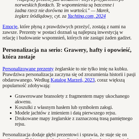
norweskich fiordach. Te wspomnienia są bezcenne i
żadna rzecz nie dorówna im wartości." — Marek,
żeglarz śródlądowy, cyt. za
Yachting.com, 2024
Emocje
, które płyną z prawdziwych przeżyć, zostają z nami na
zawsze. Prezenty w postaci doznań są najlepszą inwestycją w
relację i budowanie wspomnień, których nie zastąpi żaden gadżet.
Personalizacja na serio: Grawery, hafty i opowieść,
która zostaje
Personalizowane prezenty
żeglarskie to nie tylko imię na kubku.
Prawdziwa personalizacja zaczyna się od zrozumienia historii i pasji
obdarowanego. Według
Katalog Marzeń, 2023
, coraz większą
popularność zdobywają:
Grawerowane bransolety z fragmentem mapy ukochanego
akwenu.
Koszulki z własnym hasłem lub symbolem załogi.
Modele jachtów z imieniem i datą pierwszego rejsu.
Drukowane mapy żeglarskie z zaznaczoną trasą pamiętnego
rejsu.
Personalizacja dodaje głębi prezentowi i sprawia, że staje się on