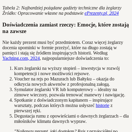
Tabela 2: Najbardziej pożądane gadżety techniczne dla żeglarzy
Źródło: Opracowanie własne na podstawie
ePrezenty.pl, 2024
Doświadczenia zamiast rzeczy: Emocje, które zostają
na zawsze
Nie każdy prezent musi być przedmiotem. Coraz więcej żeglarzy
docenia upominki w formie przeżyć, które na długo zostają w
pamięci i stają się źródłem inspirujących historii. Według
Yachting.com, 2024
, najpopularniejsze doświadczenia to:
Kurs żeglarski na wyższy stopień – inwestycja w rozwój
kompetencji i nowe możliwości rejsowe.
Voucher na rejs po Mazurach lub Bałtyku – okazja do
odkrycia nowych akwenów z profesjonalną załogą.
Symulator żeglarski VR lub komputerowy – idealny na
zimowe wieczory, pozwala trenować manewry i nawigację.
Spotkanie z doświadczonym kapitanem – inspirujące
warsztaty, podczas których można usłyszeć
historie
z
pierwszej ręki.
Degustacja rumu z opowieściami o dawnych żeglarzach – dla
miłośników klimatu dawnych wypraw.
"Najlepszy prezent, jaki dostałem? Rejs z przyjaciółmi po