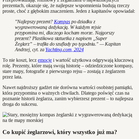
prezentach, okazuje się, że najlepsze wspomnienia budują rzeczy
proste, choć z głębokim znaczeniem. Jeden z kapitanów opowiadał:
"Najlepszy prezent?
Kompas
po dziadku z
wygrawerowaną dedykacją. W każdym rejsie
przypomina mi, dlaczego kocham morze. Najgorszy
prezent? Plastikowa statuetka z napisem „Super
Żeglarz” – trafiła do szuflady po tygodniu." — Kapitan
Andrzej, cyt. za
Yachting.com, 2024
To nie koszt, lecz
emocje
i wartość użytkowa odgrywają kluczową
rolę. Prezenty, które mają swoją historię – odziedziczone kompasy,
stare mapy, fotografie z pierwszego rejsu – zostają z żeglarzem
przez lata.
Nawet najdroższy gadżet nie dorówna wartości osobistej pamiątki,
która przypomina o ważnych chwilach. Dlatego poświęć czas na
poznanie historii żeglarza, zanim wybierzesz prezent – to najlepsza
droga do sukcesu.
Co kupić żeglarzowi, który wszystko już ma?