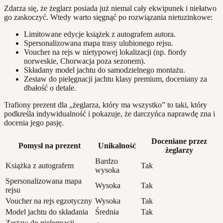
Zdarza się, że żeglarz posiada już niemal cały ekwipunek i niełatwo
go zaskoczyć. Wtedy warto sięgnąć po rozwiązania nietuzinkowe:
Limitowane edycje książek z autografem autora.
Spersonalizowana mapa trasy ulubionego rejsu.
Voucher na rejs w nietypowej lokalizacji (np. fiordy
norweskie, Chorwacja poza sezonem).
Składany model jachtu do samodzielnego montażu.
Zestaw do pielęgnacji jachtu klasy premium, doceniany za
dbałość o detale.
Trafiony prezent dla „żeglarza, który ma wszystko” to taki, który
podkreśla indywidualność i pokazuje, że darczyńca naprawdę zna i
docenia jego pasję.
Doceniane przez
Pomysł na prezent
Unikalność
żeglarzy
Bardzo
Książka z autografem
Tak
wysoka
Spersonalizowana mapa
Wysoka
Tak
rejsu
Voucher na rejs egzotyczny
Wysoka
Tak
Model jachtu do składania
Średnia
Tak
Zestaw do pielęgnacji