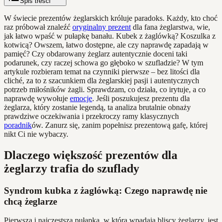
Spis treści
W świecie prezentów żeglarskich króluje paradoks. Każdy, kto choć
raz próbował znaleźć
oryginalny prezent
dla fana żeglarstwa, wie,
jak łatwo wpaść w pułapkę banału. Kubek z żaglówką? Koszulka z
kotwicą? Owszem, łatwo dostępne, ale czy naprawdę zapadają w
pamięć? Czy obdarowany żeglarz autentycznie doceni taki
podarunek, czy raczej schowa go głęboko w szufladzie? W tym
artykule rozbieram temat na czynniki pierwsze – bez litości dla
cliché, za to z szacunkiem dla żeglarskiej pasji i autentycznych
potrzeb miłośników żagli. Sprawdzam, co działa, co irytuje, a co
naprawdę wywołuje
emocje
. Jeśli poszukujesz prezentu dla
żeglarza, który zostanie legendą, ta analiza brutalnie obnaży
prawdziwe oczekiwania i przekroczy ramy klasycznych
poradnik
ów. Zanurz się, zanim popełnisz prezentową gafę, której
nikt Ci nie wybaczy.
Dlaczego większość prezentów dla
żeglarzy trafia do szuflady
Syndrom kubka z żaglówką: Czego naprawdę nie
chcą żeglarze
Pierwszą i najczęstszą pułapką, w którą wpadają bliscy żeglarzy, jest