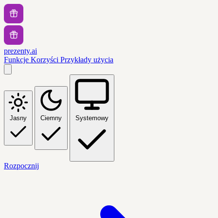
prezenty.ai
Funkcje
Korzyści
Przykłady użycia
Jasny
Ciemny
Systemowy
Rozpocznij