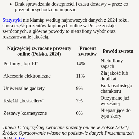
Brak sprawdzania dostępności i czasu dostawy – przez co
prezent przychodzi po imprezie.
Statystyki
nie kłamią: według najnowszych danych z 2024 roku,
spora część prezentów kupionych online w Polsce zostaje
zwróconych, a główne powody to nietrafiony wybór oraz
rozczarowanie jakością.
Najczęściej zwracane prezenty
Procent
Powód zwrotu
online (Polska, 2024)
zwrotów
Nietrafiony
Perfumy „top 10”
14%
zapach
Zła jakość lub
Akcesoria elektroniczne
11%
duplikat
Brak osobistego
Uniwersalne gadżety
9%
charakteru
Otrzymane już
Książki „bestsellery”
7%
wcześniej
Niepasujące do
Zestawy kosmetyczne
6%
typu skóry
Tabela 1: Najczęściej zwracane prezenty online w Polsce (2024).
Źródło: Opracowanie własne na podstawie danych Prezentmarzeń
2024,
GUS
.