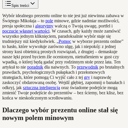
Spis treści
Wybór idealnego prezentu online to nie jest już niewinna zabawa w
Świętego Mikołaja – to
pole
minowe, gdzie nadmiar możliwości,
presja społeczna i
algorytmy
walczą o Twoją uwagę, portfel i
poczucie własnej wartości
. W czasach, gdy każdy może zamówić
wszystko jednym kliknięciem, paradoksalnie wybór staje się
trudniejszy niż kiedykolwiek. „
Pomoc
w wyborze prezentu online”
to hasło, które wywołuje zarówno ulgę, jak i niepokój: z jednej
strony kusi obietnicą prostych rozwiązań, z drugiej – demaskuje
nasze lęki przed byciem źle ocenionym, nietrafieniem w gust czy
wpadką, o której będą gadać przy rodzinnym stole przez lata. Ten
artykuł to nie
poradnik
dla naiwnych. To
przewodnik
po brutalnych
prawdach, psychologicznych pułapkach i przełomowych
strategiach, które pomogą Ci wyjść cało z tej
gry
i naprawdę
zaskoczyć obdarowaną osobę. Wejdź głębiej, zapomnij o banałach i
odkryj, jak
sztuczna inteligencja
oraz świadome podejście mogą
zmienić Twoje podejście do prezentów – bez ściemy, bez klisz, bez
końca w nieskończonym scrollowaniu.
Dlaczego wybór prezentu online stał się
nowym polem minowym