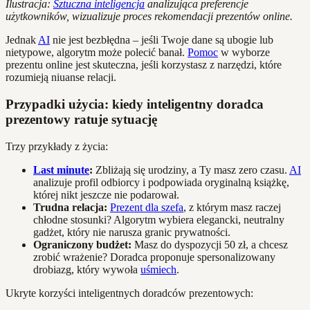
Ilustracja:
Sztuczna inteligencja
analizująca preferencje
użytkowników, wizualizuje proces rekomendacji prezentów online.
Jednak
AI
nie jest bezbłędna – jeśli Twoje dane są ubogie lub
nietypowe, algorytm może polecić banał.
Pomoc
w wyborze
prezentu online jest skuteczna, jeśli korzystasz z narzędzi, które
rozumieją niuanse relacji.
Przypadki użycia: kiedy inteligentny doradca
prezentowy ratuje sytuację
Trzy przykłady z życia:
Last minute
:
Zbliżają się urodziny, a Ty masz zero czasu.
AI
analizuje profil odbiorcy i podpowiada oryginalną książkę,
której nikt jeszcze nie podarował.
Trudna relacja:
Prezent dla szefa
, z którym masz raczej
chłodne stosunki? Algorytm wybiera elegancki, neutralny
gadżet, który nie narusza granic prywatności.
Ograniczony budżet:
Masz do dyspozycji 50 zł, a chcesz
zrobić wrażenie? Doradca proponuje spersonalizowany
drobiazg, który wywoła
uśmiech
.
Ukryte korzyści inteligentnych doradców prezentowych: