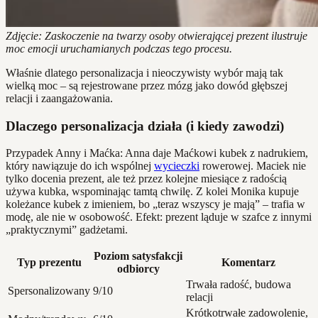
Zdjęcie: Zaskoczenie na twarzy osoby otwierającej prezent ilustruje
moc emocji uruchamianych podczas tego procesu.
Właśnie dlatego personalizacja i nieoczywisty wybór mają tak
wielką moc – są rejestrowane przez mózg jako dowód głębszej
relacji i zaangażowania.
Dlaczego personalizacja działa (i kiedy zawodzi)
Przypadek Anny i Maćka: Anna daje Maćkowi kubek z nadrukiem,
który nawiązuje do ich wspólnej
wycieczki
rowerowej. Maciek nie
tylko docenia prezent, ale też przez kolejne miesiące z radością
używa kubka, wspominając tamtą chwilę. Z kolei Monika kupuje
koleżance kubek z imieniem, bo „teraz wszyscy je mają” – trafia w
modę, ale nie w osobowość. Efekt: prezent ląduje w szafce z innymi
„praktycznymi” gadżetami.
Poziom satysfakcji
Typ prezentu
Komentarz
odbiorcy
Trwała radość, budowa
Spersonalizowany
9/10
relacji
Krótkotrwałe zadowolenie,