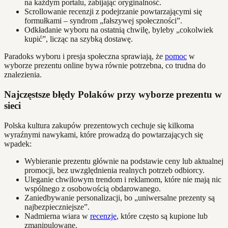
na każdym portalu, zabijając oryginalność.
Scrollowanie recenzji z podejrzanie powtarzającymi się
formułkami – syndrom „fałszywej społeczności”.
Odkładanie wyboru na ostatnią chwilę, byleby „cokolwiek
kupić”, licząc na szybką dostawę.
Paradoks wyboru i presja społeczna sprawiają, że
pomoc
w
wyborze prezentu online bywa równie potrzebna, co trudna do
znalezienia.
Najczęstsze błędy Polaków przy wyborze prezentu w
sieci
Polska kultura zakupów prezentowych cechuje się kilkoma
wyraźnymi nawykami, które prowadzą do powtarzających się
wpadek:
Wybieranie prezentu głównie na podstawie ceny lub aktualnej
promocji, bez uwzględnienia realnych potrzeb odbiorcy.
Uleganie chwilowym trendom i reklamom, które nie mają nic
wspólnego z osobowością obdarowanego.
Zaniedbywanie personalizacji, bo „uniwersalne prezenty są
najbezpieczniejsze”.
Nadmierna wiara w
recenzje
, które często są kupione lub
zmanipulowane.