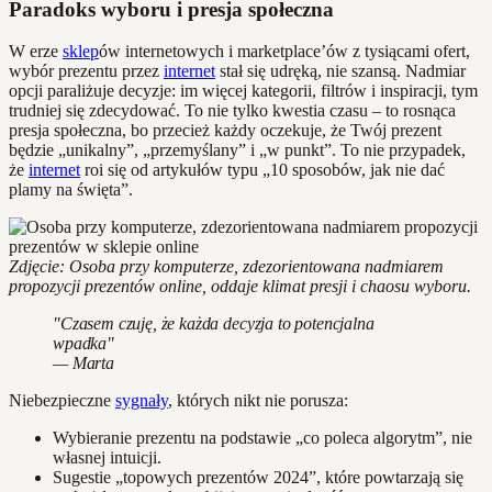
Paradoks wyboru i presja społeczna
W erze
sklep
ów internetowych i marketplace’ów z tysiącami ofert,
wybór prezentu przez
internet
stał się udręką, nie szansą. Nadmiar
opcji paraliżuje decyzje: im więcej kategorii, filtrów i inspiracji, tym
trudniej się zdecydować. To nie tylko kwestia czasu – to rosnąca
presja społeczna, bo przecież każdy oczekuje, że Twój prezent
będzie „unikalny”, „przemyślany” i „w punkt”. To nie przypadek,
że
internet
roi się od artykułów typu „10 sposobów, jak nie dać
plamy na święta”.
Zdjęcie: Osoba przy komputerze, zdezorientowana nadmiarem
propozycji prezentów online, oddaje klimat presji i chaosu wyboru.
"Czasem czuję, że każda decyzja to potencjalna
wpadka"
— Marta
Niebezpieczne
sygnały
, których nikt nie porusza:
Wybieranie prezentu na podstawie „co poleca algorytm”, nie
własnej intuicji.
Sugestie „topowych prezentów 2024”, które powtarzają się