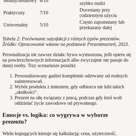
Modny/trendowy
6/10
szybko nudzi
Doceniany przy
Praktyczny
7/10
codziennym użyciu
Często zapomniany lub
Uniwersalny
5/10
przekazany dalej
Tabela 2: Porównanie satysfakcji z różnych typów prezentów.
Źródło: Opracowanie własne na podstawie Prezentmarzeń, 2023.
Personalizacja nie zawsze działa: bywa wymuszona, jeśli opiera się
na powierzchownych informacjach albo zwyczajnie nie pasuje do
danej osoby. Trzy scenariusze porażki:
Personalizowany gadżet kompletnie oderwany od realnych
zainteresowań.
Wybór produktu z imieniem, gdy odbiorca nie lubi takich
„słodkości”.
Prezent na siłę związany z pracą, podczas gdy ktoś woli
oddzielać życie zawodowe od prywatnego.
Emocje vs. logika: co wygrywa w wyborze
prezentu?
Wielu kupujących kieruje się kalkulacją: cena, użyteczność,