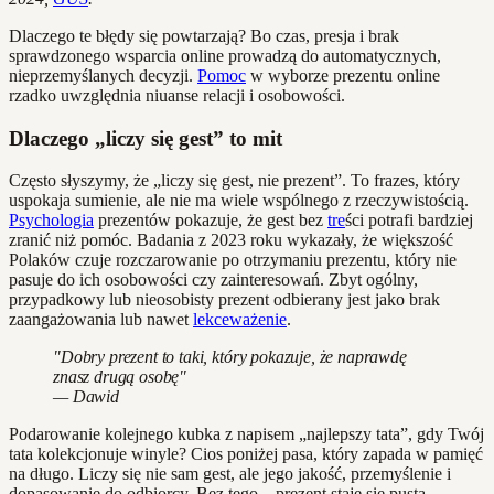
Dlaczego te błędy się powtarzają? Bo czas, presja i brak
sprawdzonego wsparcia online prowadzą do automatycznych,
nieprzemyślanych decyzji.
Pomoc
w wyborze prezentu online
rzadko uwzględnia niuanse relacji i osobowości.
Dlaczego „liczy się gest” to mit
Często słyszymy, że „liczy się gest, nie prezent”. To frazes, który
uspokaja sumienie, ale nie ma wiele wspólnego z rzeczywistością.
Psychologia
prezentów pokazuje, że gest bez
tre
ści potrafi bardziej
zranić niż pomóc. Badania z 2023 roku wykazały, że większość
Polaków czuje rozczarowanie po otrzymaniu prezentu, który nie
pasuje do ich osobowości czy zainteresowań. Zbyt ogólny,
przypadkowy lub nieosobisty prezent odbierany jest jako brak
zaangażowania lub nawet
lekceważenie
.
"Dobry prezent to taki, który pokazuje, że naprawdę
znasz drugą osobę"
— Dawid
Podarowanie kolejnego kubka z napisem „najlepszy tata”, gdy Twój
tata kolekcjonuje winyle? Cios poniżej pasa, który zapada w pamięć
na długo. Liczy się nie sam gest, ale jego jakość, przemyślenie i
dopasowanie do odbiorcy. Bez tego – prezent staje się pustą