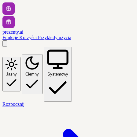
prezenty.ai
Funkcje
Korzyści
Przykłady użycia
Jasny
Ciemny
Systemowy
Rozpocznij