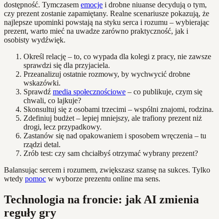
dostępność. Tymczasem
emocje
i drobne niuanse decydują o tym,
czy prezent zostanie zapamiętany. Realne scenariusze pokazują, że
najlepsze upominki powstają na styku serca i rozumu – wybierając
prezent, warto mieć na uwadze zarówno praktyczność, jak i
osobisty wydźwięk.
Określ relację – to, co wypada dla kolegi z pracy, nie zawsze
sprawdzi się dla przyjaciela.
Przeanalizuj ostatnie rozmowy, by wychwycić drobne
wskazówki.
Sprawdź
media społecznościowe
– co publikuje, czym się
chwali, co lajkuje?
Skonsultuj się z osobami trzecimi – wspólni znajomi, rodzina.
Zdefiniuj budżet – lepiej mniejszy, ale trafiony prezent niż
drogi, lecz przypadkowy.
Zastanów się nad opakowaniem i sposobem wręczenia – tu
rządzi detal.
Zrób test: czy sam chciałbyś otrzymać wybrany prezent?
Balansując sercem i rozumem, zwiększasz szansę na sukces. Tylko
wtedy
pomoc
w wyborze prezentu online ma sens.
Technologia na froncie: jak AI zmienia
reguły gry