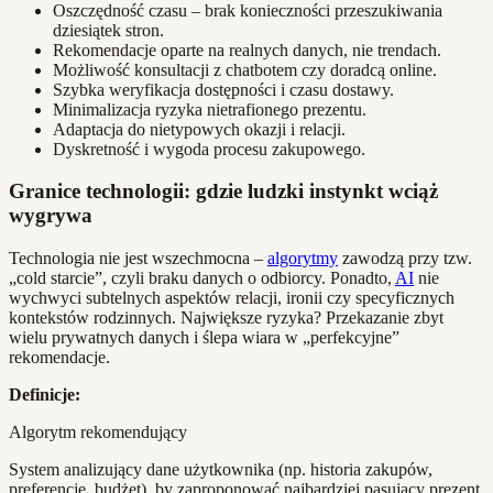
Oszczędność czasu – brak konieczności przeszukiwania
dziesiątek stron.
Rekomendacje oparte na realnych danych, nie trendach.
Możliwość konsultacji z chatbotem czy doradcą online.
Szybka weryfikacja dostępności i czasu dostawy.
Minimalizacja ryzyka nietrafionego prezentu.
Adaptacja do nietypowych okazji i relacji.
Dyskretność i wygoda procesu zakupowego.
Granice technologii: gdzie ludzki instynkt wciąż
wygrywa
Technologia nie jest wszechmocna –
algorytmy
zawodzą przy tzw.
„cold starcie”, czyli braku danych o odbiorcy. Ponadto,
AI
nie
wychwyci subtelnych aspektów relacji, ironii czy specyficznych
kontekstów rodzinnych. Największe ryzyka? Przekazanie zbyt
wielu prywatnych danych i ślepa wiara w „perfekcyjne”
rekomendacje.
Definicje:
Algorytm rekomendujący
System analizujący dane użytkownika (np. historia zakupów,
preferencje, budżet), by zaproponować najbardziej pasujący prezent.