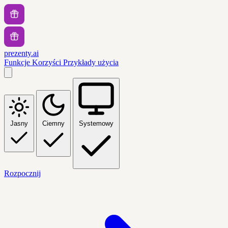
prezenty.ai
Funkcje
Korzyści
Przykłady użycia
Jasny
Ciemny
Systemowy
Rozpocznij