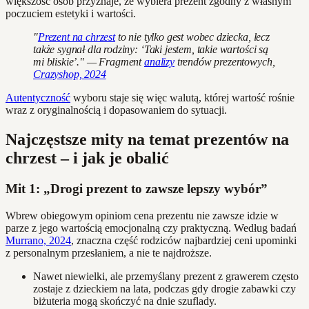
większość osób przyznaje, że wybiera prezent zgodny z własnym
poczuciem estetyki i wartości.
"
Prezent na chrzest
to nie tylko gest wobec dziecka, lecz
także sygnał dla rodziny: ‘Taki jestem, takie wartości są
mi bliskie’." — Fragment
analizy
trendów prezentowych,
Crazyshop, 2024
Autentyczność
wyboru staje się więc walutą, której wartość rośnie
wraz z oryginalnością i dopasowaniem do sytuacji.
Najczęstsze mity na temat prezentów na
chrzest – i jak je obalić
Mit 1: „Drogi prezent to zawsze lepszy wybór”
Wbrew obiegowym opiniom cena prezentu nie zawsze idzie w
parze z jego wartością emocjonalną czy praktyczną. Według badań
Murrano, 2024
, znaczna część rodziców najbardziej ceni upominki
z personalnym przesłaniem, a nie te najdroższe.
Nawet niewielki, ale przemyślany prezent z grawerem często
zostaje z dzieckiem na lata, podczas gdy drogie zabawki czy
biżuteria mogą skończyć na dnie szuflady.