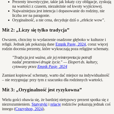
Prezenty inwestycyjne, takie jak lokaty czy obligacje, zyskują
na wartości z czasem, niezależnie od kwoty wyjściowej.
Najważniejsza jest intencja i dopasowanie do rodziny, nie
liczba zer na paragonie.
Oryginalność, a nie cena, decyduje dziś o „efekcie wow”.
Mit 2: „Liczy się tylko tradycja”
Owszem, chrzciny to wydarzenie osadzone głęboko w kulturze i
religii. Jednak jak pokazują dane
Empik Pasje, 2024
, coraz więcej
rodzin docenia prezenty, które wykraczają poza religijne schematy.
"Tradycja jest ważna, ale jej reinterpretacja potrafi
nadać prezentowi drugie życie." — Ekspert ds. kultury,
cytowany przez
Empik Pasje, 2024
Zamiast kopiować schematy, warto dać miejsce na indywidualność
– nie rezygnując przy tym z szacunku dla rodzinnych wartości.
Mit 3: „Oryginalność jest ryzykowna”
Wielu gości obawia się, że bardziej nietypowy prezent spotka się z
niezrozumieniem.
Statystyki
i
relacje
rodziców pokazują jednak coś
innego (
Crazyshop, 2024
).