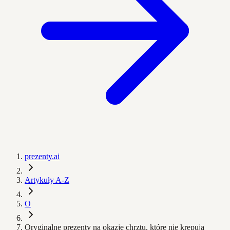
prezenty.ai
Artykuły A-Z
O
Oryginalne prezenty na okazję chrztu, które nie krępują