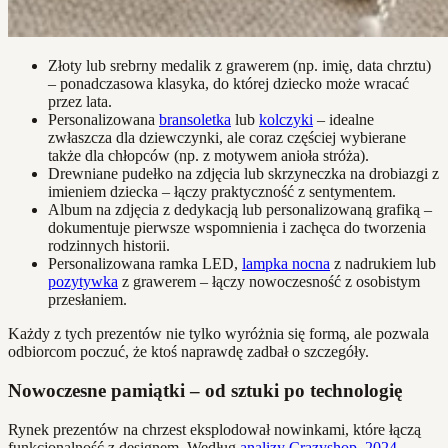
Złoty lub srebrny medalik z grawerem (np. imię, data chrztu)
– ponadczasowa klasyka, do której dziecko może wracać
przez lata.
Personalizowana
bransoletka
lub
kolczyki
– idealne
zwłaszcza dla dziewczynki, ale coraz częściej wybierane
także dla chłopców (np. z motywem anioła stróża).
Drewniane pudełko na zdjęcia lub skrzyneczka na drobiazgi z
imieniem dziecka – łączy praktyczność z sentymentem.
Album na zdjęcia z dedykacją lub personalizowaną grafiką –
dokumentuje pierwsze wspomnienia i zachęca do tworzenia
rodzinnych historii.
Personalizowana ramka LED,
lampka nocna
z nadrukiem lub
pozytywka
z grawerem – łączy nowoczesność z osobistym
przesłaniem.
Każdy z tych prezentów nie tylko wyróżnia się formą, ale pozwala
odbiorcom poczuć, że ktoś naprawdę zadbał o szczegóły.
Nowoczesne pamiątki – od sztuki po technologię
Rynek prezentów na chrzest eksplodował nowinkami, które łączą
funkcjonalność z designem. Według
analizy
Crazyshop, 2024
,