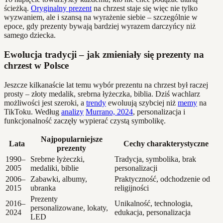
ścieżką.
Oryginalny prezent
na chrzest staje się więc nie tylko
wyzwaniem, ale i szansą na wyrażenie siebie – szczególnie w
epoce, gdy prezenty bywają bardziej wyrazem darczyńcy niż
samego dziecka.
Ewolucja tradycji – jak zmieniały się prezenty na
chrzest w Polsce
Jeszcze kilkanaście lat temu wybór prezentu na chrzest był raczej
prosty – złoty medalik, srebrna łyżeczka, biblia. Dziś wachlarz
możliwości jest szeroki, a
trendy
ewoluują szybciej niż
memy
na
TikToku. Według
analizy
Murrano, 2024
, personalizacja i
funkcjonalność zaczęły wypierać czystą symbolikę.
Najpopularniejsze
Lata
Cechy charakterystyczne
prezenty
1990–
Srebrne łyżeczki,
Tradycja, symbolika, brak
2005
medaliki, biblie
personalizacji
2006–
Zabawki, albumy,
Praktyczność, odchodzenie od
2015
ubranka
religijności
Prezenty
2016–
Unikalność, technologia,
personalizowane, lokaty,
2024
edukacja, personalizacja
LED