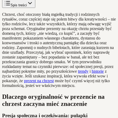
Spis treści
Chrzest, choć otoczony białą mgiełką tradycji i rodzinnych
rytuałów, coraz częściej staje się polem bitwy dla kreatywności – nie
tylko rodziców, lecz także wszystkich, którzy mają odwagę wyjść
poza schemat. Oryginalne prezenty na okazję chrztu przestały być
domeną tych, którzy „nie wiedzą, co kupić”, a zaczęły być
manifestem: pokazaniem własnego charakteru, dystansu do
konwenansów i troski o autentyczną pamiątkę dla dziecka oraz
rodziny. Zapomnij o nudnych bibelotach, które zarastają kurzem na
dnie szuflady. Przeczytaj, jak wybrać upominek, który naprawdę
zostanie zapamiętany – bez popadania w banał, ale też bez
przekraczania granicy dobrego smaku. W tym przewodniku
rozkładamy temat na czynniki pierwsze: od społecznej presji, przez
najbardziej pokrętne mity, po przyszłościowe
trendy
i
historie
z
życia wzięte. Jeśli szukasz inspiracji, która wywoła efekt wow i
pokazuje, że
prezent na chrzest
może być czymś więcej niż tylko
formalnością, jesteś we właściwym miejscu.
Dlaczego oryginalność w prezencie na
chrzest zaczyna mieć znaczenie
Presja społeczna i oczekiwania: pułapki