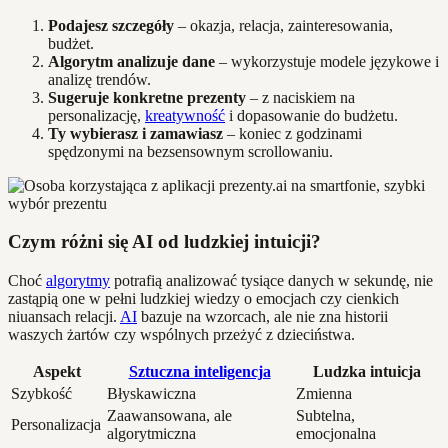
Podajesz szczegóły
– okazja, relacja, zainteresowania,
budżet.
Algorytm analizuje dane
– wykorzystuje modele językowe i
analizę trendów.
Sugeruje konkretne prezenty
– z naciskiem na
personalizację,
kreatywność
i dopasowanie do budżetu.
Ty wybierasz i zamawiasz
– koniec z godzinami
spędzonymi na bezsensownym scrollowaniu.
Czym różni się AI od ludzkiej intuicji?
Choć
algorytmy
potrafią analizować tysiące danych w sekundę, nie
zastąpią one w pełni ludzkiej wiedzy o emocjach czy cienkich
niuansach relacji.
AI
bazuje na wzorcach, ale nie zna historii
waszych żartów czy wspólnych przeżyć z dzieciństwa.
Aspekt
Sztuczna inteligencja
Ludzka intuicja
Szybkość
Błyskawiczna
Zmienna
Zaawansowana, ale
Subtelna,
Personalizacja
algorytmiczna
emocjonalna