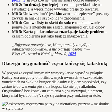
prezenty
są ryzykowne, jeśli nie znasz dobrze odbiorcy.
Mit 2: Im drożej, tym lepiej
– cena nie przekłada się na
satysfakcję, a wręcz może wywołać presję do rewanżu.
Mit 3: Uniwersalność jest kluczem
– „bezpieczne” prezenty
zwykle są nijakie i szybko idą w zapomnienie.
Mit 4: Gotowe listy to skrót do sukcesu
– kopiowanie
pomysłów z internetu nie zastąpi znajomości drugiej osoby.
Mit 5: Karta podarunkowa rozwiązuje każdy problem
–
czasem odbierana jest jako brak zaangażowania.
„Najgorsze prezenty to te, które powstały z myślą o
odhaczeniu obowiązku, a nie o drugiej osobie.” —
Ekspertka serwisu Katalog Marzeń,
2024
Dlaczego 'oryginalność' często kończy się katastrofą
W pogoni za czymś innym niż wszyscy łatwo wpaść w pułapkę.
Każdy zna anegdoty o liofilizowanych owocach w czekoladzie,
voucherach na skok na bungee dla osoby z lękiem wysokości, czy
zestawie do warzenia piwa dla kogoś, kto nie pije alkoholu.
Oryginalność bez kontekstu zamienia się w niewypał, a prezent,
który miał być „bombą”, staje się żartem przy rodzinnym stole.