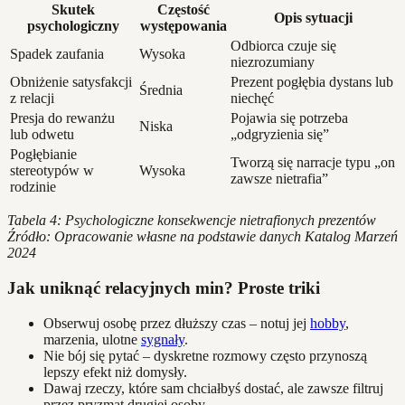
Skutek
Częstość
Opis sytuacji
psychologiczny
występowania
Odbiorca czuje się
Spadek zaufania
Wysoka
niezrozumiany
Obniżenie satysfakcji
Prezent pogłębia dystans lub
Średnia
z relacji
niechęć
Presja do rewanżu
Pojawia się potrzeba
Niska
lub odwetu
„odgryzienia się”
Pogłębianie
Tworzą się narracje typu „on
stereotypów w
Wysoka
zawsze nietrafia”
rodzinie
Tabela 4: Psychologiczne konsekwencje nietrafionych prezentów
Źródło: Opracowanie własne na podstawie danych Katalog Marzeń
2024
Jak uniknąć relacyjnych min? Proste triki
Obserwuj osobę przez dłuższy czas – notuj jej
hobby
,
marzenia, ulotne
sygnały
.
Nie bój się pytać – dyskretne rozmowy często przynoszą
lepszy efekt niż domysły.
Dawaj rzeczy, które sam chciałbyś dostać, ale zawsze filtruj
przez pryzmat drugiej osoby.