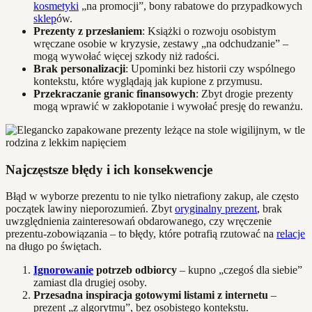
kosmetyki
„na promocji”, bony rabatowe do przypadkowych
sklep
ów.
Prezenty z przesłaniem
: Książki o rozwoju osobistym
wręczane osobie w kryzysie, zestawy „na odchudzanie” –
mogą wywołać więcej szkody niż radości.
Brak personalizacji
: Upominki bez historii czy wspólnego
kontekstu, które wyglądają jak kupione z przymusu.
Przekraczanie granic finansowych
: Zbyt drogie prezenty
mogą wprawić w zakłopotanie i wywołać presję do rewanżu.
Najczęstsze błędy i ich konsekwencje
Błąd w wyborze prezentu to nie tylko nietrafiony zakup, ale często
początek lawiny nieporozumień. Zbyt
oryginalny prezent
, brak
uwzględnienia zainteresowań obdarowanego, czy wręczenie
prezentu-zobowiązania – to błędy, które potrafią rzutować na
relacje
na długo po świętach.
Ignorowanie
potrzeb odbiorcy
– kupno „czegoś dla siebie”
zamiast dla drugiej osoby.
Przesadna inspiracja gotowymi listami z internetu
–
prezent „z algorytmu”, bez osobistego kontekstu.