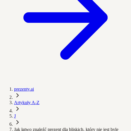
prezenty.ai
Artykuły A-Z
J
Jak łatwo znaleźć prezent dla bliskich, który nie jest byle