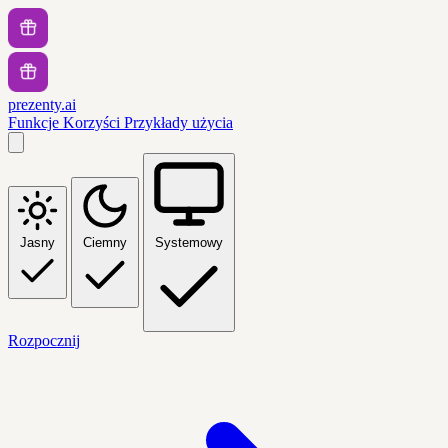
prezenty.ai
Funkcje
Korzyści
Przykłady użycia
Jasny
Ciemny
Systemowy
Rozpocznij