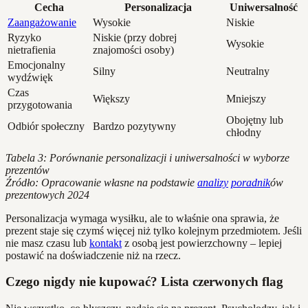
Cecha
Personalizacja
Uniwersalność
Zaangażowanie
Wysokie
Niskie
Ryzyko
Niskie (przy dobrej
Wysokie
nietrafienia
znajomości osoby)
Emocjonalny
Silny
Neutralny
wydźwięk
Czas
Większy
Mniejszy
przygotowania
Obojętny lub
Odbiór społeczny
Bardzo pozytywny
chłodny
Tabela 3: Porównanie personalizacji i uniwersalności w wyborze
prezentów
Źródło: Opracowanie własne na podstawie
analizy
poradnik
ów
prezentowych 2024
Personalizacja wymaga wysiłku, ale to właśnie ona sprawia, że
prezent staje się czymś więcej niż tylko kolejnym przedmiotem. Jeśli
nie masz czasu lub
kontakt
z osobą jest powierzchowny – lepiej
postawić na doświadczenie niż na rzecz.
Czego nigdy nie kupować? Lista czerwonych flag