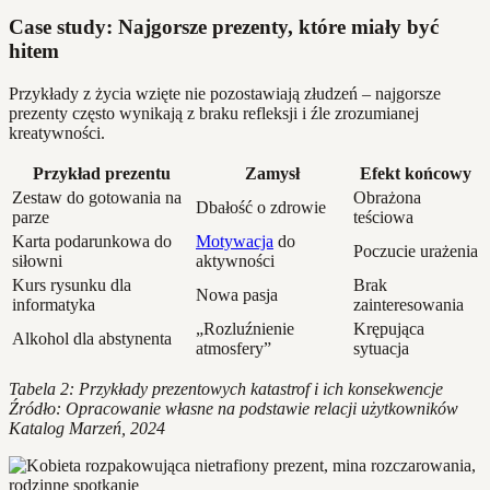
Case study: Najgorsze prezenty, które miały być
hitem
Przykłady z życia wzięte nie pozostawiają złudzeń – najgorsze
prezenty często wynikają z braku refleksji i źle zrozumianej
kreatywności.
Przykład prezentu
Zamysł
Efekt końcowy
Zestaw do gotowania na
Obrażona
Dbałość o zdrowie
parze
teściowa
Karta podarunkowa do
Motywacja
do
Poczucie urażenia
siłowni
aktywności
Kurs rysunku dla
Brak
Nowa pasja
informatyka
zainteresowania
„Rozluźnienie
Krępująca
Alkohol dla abstynenta
atmosfery”
sytuacja
Tabela 2: Przykłady prezentowych katastrof i ich konsekwencje
Źródło: Opracowanie własne na podstawie relacji użytkowników
Katalog Marzeń, 2024