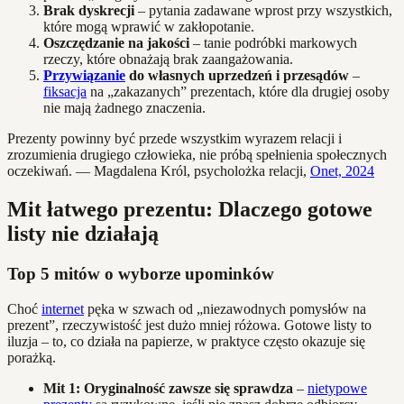
Brak dyskrecji
– pytania zadawane wprost przy wszystkich,
które mogą wprawić w zakłopotanie.
Oszczędzanie na jakości
– tanie podróbki markowych
rzeczy, które obnażają brak zaangażowania.
Przywiązanie
do własnych uprzedzeń i przesądów
–
fiksacja
na „zakazanych” prezentach, które dla drugiej osoby
nie mają żadnego znaczenia.
Prezenty powinny być przede wszystkim wyrazem relacji i
zrozumienia drugiego człowieka, nie próbą spełnienia społecznych
oczekiwań. — Magdalena Król, psycholożka relacji,
Onet, 2024
Mit łatwego prezentu: Dlaczego gotowe
listy nie działają
Top 5 mitów o wyborze upominków
Choć
internet
pęka w szwach od „niezawodnych pomysłów na
prezent”, rzeczywistość jest dużo mniej różowa. Gotowe listy to
iluzja – to, co działa na papierze, w praktyce często okazuje się
porażką.
Mit 1: Oryginalność zawsze się sprawdza
–
nietypowe