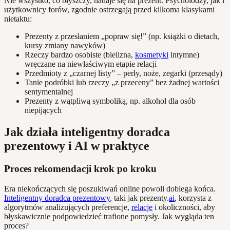
Nie wszystko, co błyszczy, nadaje się na prezent. Psycholodzy, jak i
użytkownicy forów, zgodnie ostrzegają przed kilkoma klasykami
nietaktu:
Prezenty z przesłaniem „popraw się!” (np. książki o dietach,
kursy zmiany nawyków)
Rzeczy bardzo osobiste (bielizna,
kosmetyki
intymne)
wręczane na niewłaściwym etapie relacji
Przedmioty z „czarnej listy” – perły, noże, zegarki (przesądy)
Tanie podróbki lub rzeczy „z przeceny” bez żadnej wartości
sentymentalnej
Prezenty z wątpliwą symboliką, np. alkohol dla osób
niepijących
Jak działa inteligentny doradca
prezentowy i AI w praktyce
Proces rekomendacji krok po kroku
Era niekończących się poszukiwań online powoli dobiega końca.
Inteligentny doradca prezentowy
, taki jak prezenty.
ai
, korzysta z
algorytmów analizujących preferencje,
relacje
i okoliczności, aby
błyskawicznie podpowiedzieć trafione pomysły. Jak wygląda ten
proces?