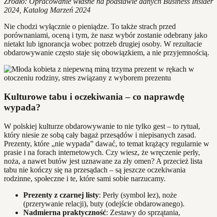
Źródło: Opracowanie własne na podstawie danych Business Insider
2024, Katalog Marzeń 2024
Nie chodzi wyłącznie o pieniądze. To także strach przed
porównaniami, oceną i tym, że nasz wybór zostanie odebrany jako
nietakt lub ignorancja wobec potrzeb drugiej osoby. W rezultacie
obdarowywanie często staje się obowiązkiem, a nie przyjemnością.
Kulturowe tabu i oczekiwania – co naprawdę
wypada?
W polskiej kulturze obdarowywanie to nie tylko gest – to rytuał,
który niesie ze sobą cały bagaż przesądów i niepisanych zasad.
Prezenty, które „nie wypada” dawać, to temat krążący regularnie w
prasie i na forach internetowych. Czy wiesz, że wręczenie perły,
noża, a nawet butów jest uznawane za zły omen? A przecież lista
tabu nie kończy się na przesądach – są jeszcze oczekiwania
rodzinne, społeczne i te, które sami sobie narzucamy.
Prezenty z czarnej listy
: Perły (symbol łez), noże
(przerywanie relacji), buty (odejście obdarowanego).
Nadmierna praktyczność
: Zestawy do sprzątania,