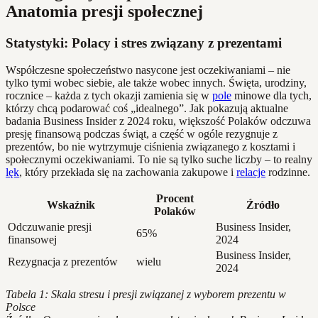
Anatomia presji społecznej
Statystyki: Polacy i stres związany z prezentami
Współczesne społeczeństwo nasycone jest oczekiwaniami – nie
tylko tymi wobec siebie, ale także wobec innych. Święta, urodziny,
rocznice – każda z tych okazji zamienia się w
pole
minowe dla tych,
którzy chcą podarować coś „idealnego”. Jak pokazują aktualne
badania Business Insider z 2024 roku, większość Polaków odczuwa
presję finansową podczas świąt, a część w ogóle rezygnuje z
prezentów, bo nie wytrzymuje ciśnienia związanego z kosztami i
społecznymi oczekiwaniami. To nie są tylko suche liczby – to realny
lęk
, który przekłada się na zachowania zakupowe i
relacje
rodzinne.
Procent
Wskaźnik
Źródło
Polaków
Odczuwanie presji
Business Insider,
65%
finansowej
2024
Business Insider,
Rezygnacja z prezentów
wielu
2024
Tabela 1: Skala stresu i presji związanej z wyborem prezentu w
Polsce