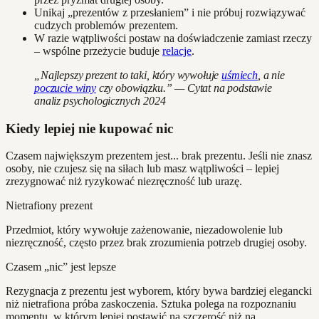
Unikaj „prezentów z przesłaniem” i nie próbuj rozwiązywać
cudzych problemów prezentem.
W razie wątpliwości postaw na doświadczenie zamiast rzeczy
– wspólne przeżycie buduje
relacje
.
„Najlepszy prezent to taki, który wywołuje
uśmiech
, a nie
poczucie winy
czy obowiązku.” — Cytat na podstawie
analiz psychologicznych 2024
Kiedy lepiej nie kupować nic
Czasem największym prezentem jest... brak prezentu. Jeśli nie znasz
osoby, nie czujesz się na siłach lub masz wątpliwości – lepiej
zrezygnować niż ryzykować niezręczność lub urazę.
Nietrafiony prezent
Przedmiot, który wywołuje zażenowanie, niezadowolenie lub
niezręczność, często przez brak zrozumienia potrzeb drugiej osoby.
Czasem „nic” jest lepsze
Rezygnacja z prezentu jest wyborem, który bywa bardziej elegancki
niż nietrafiona próba zaskoczenia. Sztuka polega na rozpoznaniu
momentu, w którym lepiej postawić na szczerość niż na