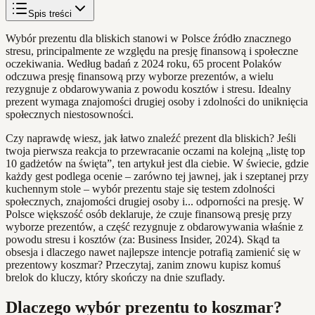
Spis treści
Wybór prezentu dla bliskich stanowi w Polsce źródło znacznego
stresu, principalmente ze względu na presję finansową i społeczne
oczekiwania. Według badań z 2024 roku, 65 procent Polaków
odczuwa presję finansową przy wyborze prezentów, a wielu
rezygnuje z obdarowywania z powodu kosztów i stresu. Idealny
prezent wymaga znajomości drugiej osoby i zdolności do uniknięcia
społecznych niestosowności.
Czy naprawdę wiesz, jak łatwo znaleźć prezent dla bliskich? Jeśli
twoja pierwsza reakcja to przewracanie oczami na kolejną „listę top
10 gadżetów na święta”, ten artykuł jest dla ciebie. W świecie, gdzie
każdy gest podlega ocenie – zarówno tej jawnej, jak i szeptanej przy
kuchennym stole – wybór prezentu staje się testem zdolności
społecznych, znajomości drugiej osoby i... odporności na presję. W
Polsce większość osób deklaruje, że czuje finansową presję przy
wyborze prezentów, a część rezygnuje z obdarowywania właśnie z
powodu stresu i kosztów (za: Business Insider, 2024). Skąd ta
obsesja i dlaczego nawet najlepsze intencje potrafią zamienić się w
prezentowy koszmar? Przeczytaj, zanim znowu kupisz komuś
brelok do kluczy, który skończy na dnie szuflady.
Dlaczego wybór prezentu to koszmar?