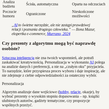
Analiza
Ścisła, automatyczna
Oparta na odczuciach
budżetu
Poczucie
Nieskończone
Ograniczone
humoru
możliwości
„
AI
to świetne narzędzie, ale nie zastąpi prawdziwej
relacji i poznania drugiego człowieka.” — Ilona Mazur,
ekspertka e-commerce,
Murrano, 2024
Czy prezenty z algorytmu mogą być naprawdę
osobiste?
Sztuczna inteligencja
nie zna twoich wspomnień, ale potrafi
zaskakiwać kreatywnością. Personalizacja w wykonaniu
AI
polega
na analizie danych i preferencji, a nie na „czułym oku” przyjaciela.
To narzędzie, które przyspiesza proces wyboru i daje inspirację, ale
nie zdejmuje z ciebie odpowiedzialności za ostateczny wybór.
Personalizacja
Algorytm analizuje dane wejściowe (
hobby
,
relacje
, okazje), by
wybrać prezenty o wysokim stopniu dopasowania – np. książki
ulubionych autorów, gadżety tematyczne, czy propozycje
wspólnych przeżyć.