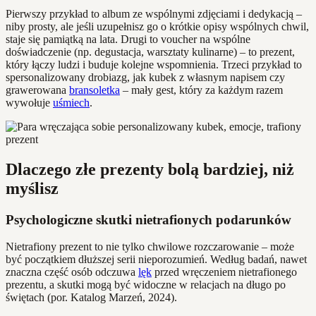
Pierwszy przykład to album ze wspólnymi zdjęciami i dedykacją –
niby prosty, ale jeśli uzupełnisz go o krótkie opisy wspólnych chwil,
staje się pamiątką na lata. Drugi to voucher na wspólne
doświadczenie (np. degustacja, warsztaty kulinarne) – to prezent,
który łączy ludzi i buduje kolejne wspomnienia. Trzeci przykład to
spersonalizowany drobiazg, jak kubek z własnym napisem czy
grawerowana
bransoletka
– mały gest, który za każdym razem
wywołuje
uśmiech
.
Dlaczego złe prezenty bolą bardziej, niż
myślisz
Psychologiczne skutki nietrafionych podarunków
Nietrafiony prezent to nie tylko chwilowe rozczarowanie – może
być początkiem dłuższej serii nieporozumień. Według badań, nawet
znaczna część osób odczuwa
lęk
przed wręczeniem nietrafionego
prezentu, a skutki mogą być widoczne w relacjach na długo po
świętach (por. Katalog Marzeń, 2024).