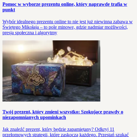
Pomoc w wyborze prezentu online, który naprawdę trafia w
punkt
Wybór idealnego prezentu online to nie jest już niewinna zabawa w
Świętego Mikołaja – to pole minowe, gdzie nadmiar możliwości,
presja społeczna i algorytmy
Twój prezent, który zmieni wszystko: Szokujące prawdy o
niezapomnianych upominkach
Jak znaleźć prezent, który będzie zapamiętany? Odkryj 11
przełomowych strategii, które zaskoczą każdego. Przestań szukać