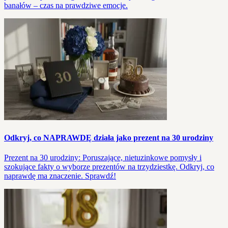
banałów – czas na prawdziwe emocje.
Odkryj, co NAPRAWDĘ działa jako prezent na 30 urodziny
Prezent na 30 urodziny: Poruszające, nietuzinkowe pomysły i
szokujące fakty o wyborze prezentów na trzydziestkę. Odkryj, co
naprawdę ma znaczenie. Sprawdź!