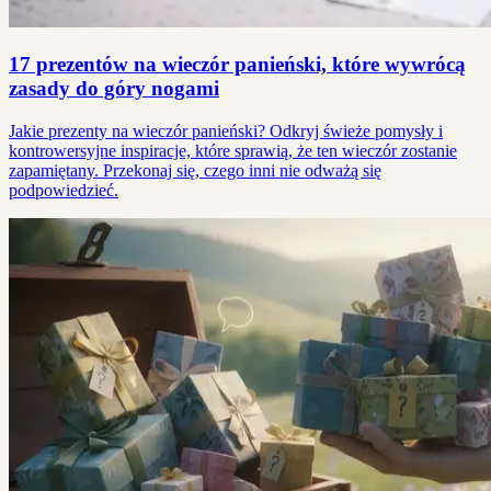
17 prezentów na wieczór panieński, które wywrócą
zasady do góry nogami
Jakie prezenty na wieczór panieński? Odkryj świeże pomysły i
kontrowersyjne inspiracje, które sprawią, że ten wieczór zostanie
zapamiętany. Przekonaj się, czego inni nie odważą się
podpowiedzieć.