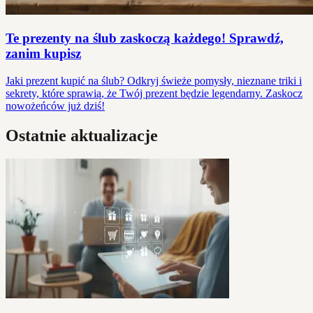
Te prezenty na ślub zaskoczą każdego! Sprawdź,
zanim kupisz
Jaki prezent kupić na ślub? Odkryj świeże pomysły, nieznane triki i
sekrety, które sprawią, że Twój prezent będzie legendarny. Zaskocz
nowożeńców już dziś!
Ostatnie aktualizacje