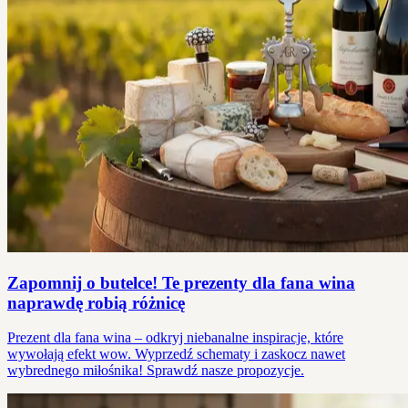
Zapomnij o butelce! Te prezenty dla fana wina
naprawdę robią różnicę
Prezent dla fana wina – odkryj niebanalne inspiracje, które
wywołają efekt wow. Wyprzedź schematy i zaskocz nawet
wybrednego miłośnika! Sprawdź nasze propozycje.