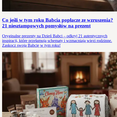
Co jeśli w tym roku Babcia popłacze ze wzruszenia?
21 niesztampowych pomysłów na prezent
Oryginalne prezenty na Dzień Babci – odkryj 21 autentycznych
inspiracji, które przełamują schematy i wzmacniają więzi rodzinne.
Zaskocz swoją Babcię w tym roku!