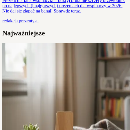
Prezent dla fana wspinaczki – odkryj brutalnie szczery przewodnik
po najlepszych (i najgorszych) prezentach dla wspinaczy w 2026.
Nie daj się złapać na banał! Sprawdź teraz.
redakcja
prezenty.ai
Najważniejsze