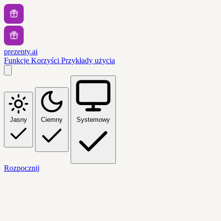
prezenty.ai
Funkcje
Korzyści
Przykłady użycia
Jasny
Ciemny
Systemowy
Rozpocznij