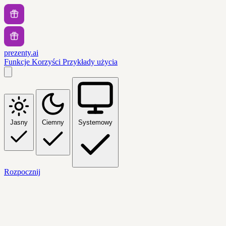
prezenty.ai
Funkcje
Korzyści
Przykłady użycia
Jasny
Ciemny
Systemowy
Rozpocznij