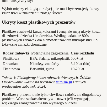
Wybór między ekologią a tradycją nie musi być zero-jedynkowy –
klucz tkwi w znalezieniu złotego środka.
Ukryty koszt plastikowych prezentów
Plastikowe zabawki kuszą kolorami i ceną, ale mają ukryty koszt:
dla zdrowia dziecka i środowiska. Według badań, aż 80%
plastikowych zabawek dla niemowląt zawiera mikroplastiki lub
toksyczne związki chemiczne.
Rodzaj zabawki
Potencjalne zagrożenia
Czas rozkładu
Plastikowa
BPA, ftalany, mikroplastik
500+ lat
Drewniana
Nietoksyczne farby
3-10 lat (bio)
Tkaninowa
Barwniki, guma
10-20 lat
Tabela 4: Ekologiczny bilans zabawek dziecięcych. Źródło:
Opracowanie własne na podstawie
vemissu.pl
i danych
producentów zabawek, 2024.
Plastikowy prezent to nie tylko chwilowa radość, ale długofalowy
problem. Warto szukać alternatyw – nawet jeśli wymagają
większego zaangażowania lub wyższego budżetu.