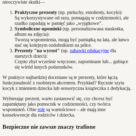
nieoczywiste skutki—
Praktyczne prezenty
(np. pieluchy, emolienty, kocyki):
Są wykorzystywane od razu, pomagają w codzienności, ale
rzadko zapadają w pamięć jako „wyjątkowe”.
Symboliczne upominki
(np. personalizowana maskotka,
album na zdjęcia):
Tworzą wspomnienia, mogą być pamiątką na lata, ale łatwo
stać się kolejnym ozdobnikiem na półce.
Prezenty "na wyrost"
(np.
zabawki edukacyjne
dla
starszych dzieci):
Często zbyt wcześnie wręczone, zapominane lub... gubiące
się wśród innych podarunków.
W praktyce najbardziej doceniane są te prezenty, które łączą
funkcjonalność z osobistym akcentem. Przykład? Ręcznie szyta
kocyk z imieniem dziecka lub sensoryczna książeczka z dedykacją.
Wybierając prezent, warto zastanowić się, czy chcesz być
zapamiętany jako pomocnik w codzienności, czy twórca
wspomnień. Obie
role
są wartościowe – ale mają inne
konsekwencje dla rodziców i dziecka.
Bezpieczne nie zawsze znaczy trafione