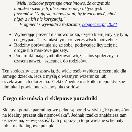
"Wielu rodziców przyznaje anonimowo, że otrzymało
mnóstwo pięknych, ale zupełnie niepraktycznych
prezentów. Czują się zobowiązani, by je zachować, choć
nigdy z nich nie korzystają."
— Fragment z wywiadu z rodzicami,
blogojciec.pl, 2024
Wybierając prezent dla noworodka, często kierujemy się tym,
co „wypada” – zamiast tym, co rzeczywiście potrzebne.
Rodziny porównują się ze sobą, podsycając licytację na
drogie lub markowe gadżety.
Podarunki mają symbolizować więź, status społeczny, a
czasem nawet... szacunek do rodziców.
Ten społeczny teatr sprawia, że wiele osób wybiera prezent nie dla
samego dziecka, lecz z myślą o własnym wizerunku lub
oczekiwaniach otoczenia. Efekt? Zbędne maskotki, niepraktyczne
ubranka i powielone zestawy akcesoriów.
Czego nie mówią ci sklepowe poradniki
Sklepy i portale parentingowe pełne są porad w stylu „10 pomysłów
na idealny prezent dla niemowlaka”. Jednak rzadko znajdziesz tam
ostrzeżenia, że większość tych propozycji to powielane schematy
lub... marketingowe pułapki.