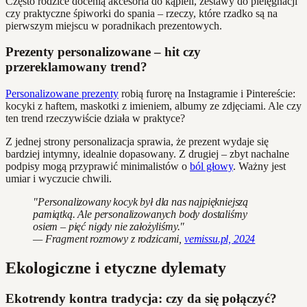
Często rodzice docenią akcesoria do kąpieli, zestawy do pielęgnacji
czy praktyczne śpiworki do spania – rzeczy, które rzadko są na
pierwszym miejscu w poradnikach prezentowych.
Prezenty personalizowane – hit czy
przereklamowany trend?
Personalizowane prezenty
robią furorę na Instagramie i Pintereście:
kocyki z haftem, maskotki z imieniem, albumy ze zdjęciami. Ale czy
ten trend rzeczywiście działa w praktyce?
Z jednej strony personalizacja sprawia, że prezent wydaje się
bardziej intymny, idealnie dopasowany. Z drugiej – zbyt nachalne
podpisy mogą przyprawić minimalistów o
ból głowy
. Ważny jest
umiar i wyczucie chwili.
"Personalizowany kocyk był dla nas najpiękniejszą
pamiątką. Ale personalizowanych body dostaliśmy
osiem – pięć nigdy nie założyliśmy."
— Fragment rozmowy z rodzicami,
vemissu.pl, 2024
Ekologiczne i etyczne dylematy
Ekotrendy kontra tradycja: czy da się połączyć?