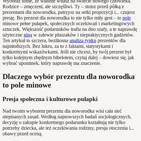
Wyobraź sobie, że właśnie witasz na świecie nowego człowieka.
Rodzice – zmęczeni, ale szczęśliwi. Ty – stoisz przed półką z
prezentami dla noworodka, patrzysz na setki propozycji i... czujesz
presję. Bo prezent dla noworodka to nie tylko miły gest – to
pole
minowe pełne pułapek, społecznych oczekiwań i marketingowych
sztuczek. Większość podarunków trafia na dno szafy, a te naprawdę
użyteczne
gin
ą w zalewie pluszaków i niepraktycznych gadżetów.
Ten artykuł to szczera, bezlitosna
analiza rynku
prezentów dla
najmłodszych. Bez lukru, za to z faktami, statystykami i
konkretnymi wskazówkami. Jeśli nie chcesz, by twój prezent był
tylko kolejnym zbędnym bibelotem, czytaj dalej – dowiesz się, jak
wybrać upominek, który naprawdę ma znaczenie.
Dlaczego wybór prezentu dla noworodka
to pole minowe
Presja społeczna i kulturowe pułapki
Nad twoim wyborem prezentu dla noworodka wisi cała sieć
niepisanych zasad. Według najnowszych badań socjologicznych,
decyzję o zakupie konkretnego podarunku kształtują nie tylko
potrzeby dziecka, ale też oczekiwania rodziny, presja otoczenia i...
obawy przed oceną.