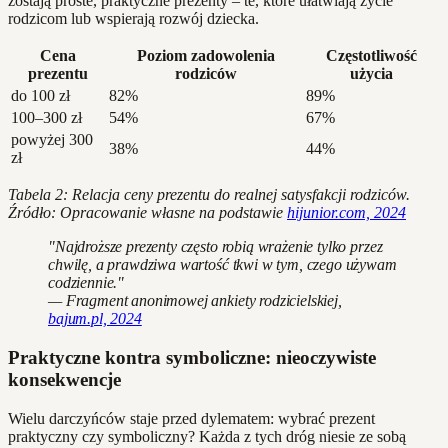
zostają proste, praktyczne prezenty – te, które ułatwiają życie
rodzicom lub wspierają rozwój dziecka.
Cena
Poziom zadowolenia
Częstotliwość
prezentu
rodziców
użycia
do 100 zł
82%
89%
100–300 zł
54%
67%
powyżej 300
38%
44%
zł
Tabela 2: Relacja ceny prezentu do realnej satysfakcji rodziców.
Źródło: Opracowanie własne na podstawie
hijunior.com, 2024
"Najdroższe prezenty często robią wrażenie tylko przez
chwilę, a prawdziwa wartość tkwi w tym, czego używam
codziennie."
— Fragment anonimowej ankiety rodzicielskiej,
bajum.pl, 2024
Praktyczne kontra symboliczne: nieoczywiste
konsekwencje
Wielu darczyńców staje przed dylematem: wybrać prezent
praktyczny czy symboliczny? Każda z tych dróg niesie ze sobą