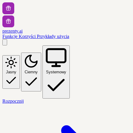
prezenty.ai
Funkcje
Korzyści
Przykłady użycia
Jasny
Ciemny
Systemowy
Rozpocznij