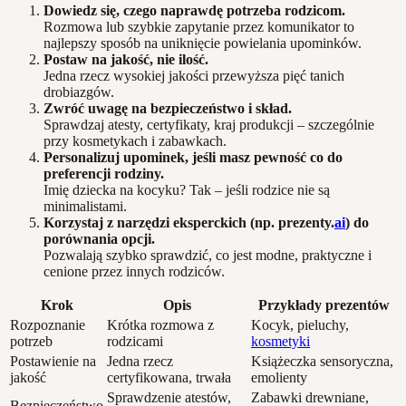
Dowiedz się, czego naprawdę potrzeba rodzicom.
Rozmowa lub szybkie zapytanie przez komunikator to
najlepszy sposób na uniknięcie powielania upominków.
Postaw na jakość, nie ilość.
Jedna rzecz wysokiej jakości przewyższa pięć tanich
drobiazgów.
Zwróć uwagę na bezpieczeństwo i skład.
Sprawdzaj atesty, certyfikaty, kraj produkcji – szczególnie
przy kosmetykach i zabawkach.
Personalizuj upominek, jeśli masz pewność co do
preferencji rodziny.
Imię dziecka na kocyku? Tak – jeśli rodzice nie są
minimalistami.
Korzystaj z narzędzi eksperckich (np. prezenty.
ai
) do
porównania opcji.
Pozwalają szybko sprawdzić, co jest modne, praktyczne i
cenione przez innych rodziców.
Krok
Opis
Przykłady prezentów
Rozpoznanie
Krótka rozmowa z
Kocyk, pieluchy,
potrzeb
rodzicami
kosmetyki
Postawienie na
Jedna rzecz
Książeczka sensoryczna,
jakość
certyfikowana, trwała
emolienty
Sprawdzenie atestów,
Zabawki drewniane,
Bezpieczeństwo