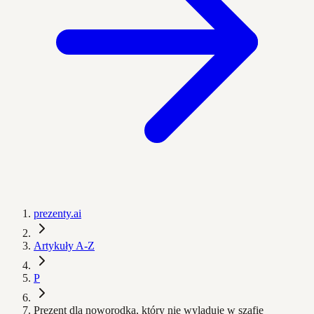
prezenty.ai
Artykuły A-Z
P
Prezent dla noworodka, który nie wyląduje w szafie