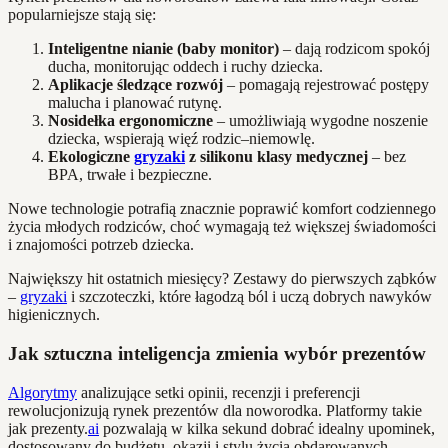
popularniejsze stają się:
Inteligentne nianie (baby monitor)
– dają rodzicom spokój
ducha, monitorując oddech i ruchy dziecka.
Aplikacje śledzące rozwój
– pomagają rejestrować postępy
malucha i planować rutynę.
Nosidełka ergonomiczne
– umożliwiają wygodne noszenie
dziecka, wspierają więź rodzic–niemowlę.
Ekologiczne
gryzaki
z silikonu klasy medycznej
– bez
BPA, trwałe i bezpieczne.
Nowe technologie potrafią znacznie poprawić komfort codziennego
życia młodych rodziców, choć wymagają też większej świadomości
i znajomości potrzeb dziecka.
Największy hit ostatnich miesięcy? Zestawy do pierwszych ząbków
–
gryzaki
i szczoteczki, które łagodzą ból i uczą dobrych nawyków
higienicznych.
Jak sztuczna inteligencja zmienia wybór prezentów
Algorytmy
analizujące setki opinii, recenzji i preferencji
rewolucjonizują rynek prezentów dla noworodka. Platformy takie
jak prezenty.
ai
pozwalają w kilka sekund dobrać idealny upominek,
dostosowany do budżetu, okazji i stylu życia obdarowanych.