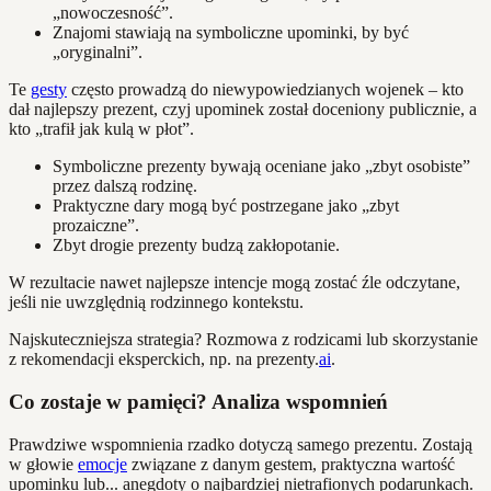
„nowoczesność”.
Znajomi stawiają na symboliczne upominki, by być
„oryginalni”.
Te
gesty
często prowadzą do niewypowiedzianych wojenek – kto
dał najlepszy prezent, czyj upominek został doceniony publicznie, a
kto „trafił jak kulą w płot”.
Symboliczne prezenty bywają oceniane jako „zbyt osobiste”
przez dalszą rodzinę.
Praktyczne dary mogą być postrzegane jako „zbyt
prozaiczne”.
Zbyt drogie prezenty budzą zakłopotanie.
W rezultacie nawet najlepsze intencje mogą zostać źle odczytane,
jeśli nie uwzględnią rodzinnego kontekstu.
Najskuteczniejsza strategia? Rozmowa z rodzicami lub skorzystanie
z rekomendacji eksperckich, np. na prezenty.
ai
.
Co zostaje w pamięci? Analiza wspomnień
Prawdziwe wspomnienia rzadko dotyczą samego prezentu. Zostają
w głowie
emocje
związane z danym gestem, praktyczna wartość
upominku lub... anegdoty o najbardziej nietrafionych podarunkach.