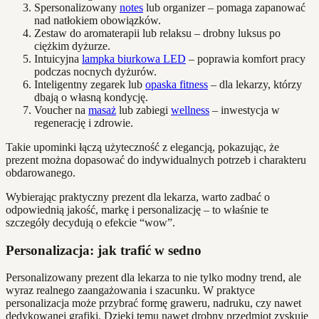
Spersonalizowany
notes
lub organizer – pomaga zapanować
nad natłokiem obowiązków.
Zestaw do aromaterapii lub relaksu – drobny luksus po
ciężkim dyżurze.
Intuicyjna
lampka biurkowa LED
– poprawia komfort pracy
podczas nocnych dyżurów.
Inteligentny zegarek lub
opaska fitness
– dla lekarzy, którzy
dbają o własną kondycję.
Voucher na
masaż
lub zabiegi
wellness
– inwestycja w
regenerację i zdrowie.
Takie upominki łączą użyteczność z elegancją, pokazując, że
prezent można dopasować do indywidualnych potrzeb i charakteru
obdarowanego.
Wybierając praktyczny prezent dla lekarza, warto zadbać o
odpowiednią jakość, markę i personalizację – to właśnie te
szczegóły decydują o efekcie “wow”.
Personalizacja: jak trafić w sedno
Personalizowany prezent dla lekarza to nie tylko modny trend, ale
wyraz realnego zaangażowania i szacunku. W praktyce
personalizacja może przybrać formę graweru, nadruku, czy nawet
dedykowanej grafiki. Dzięki temu nawet drobny przedmiot zyskuje