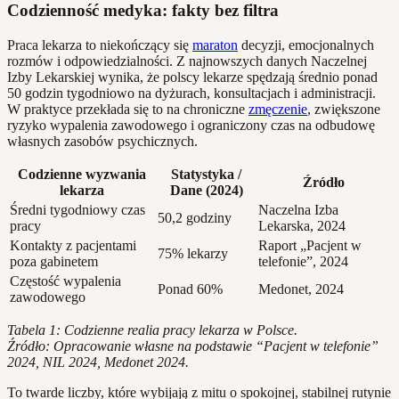
Codzienność medyka: fakty bez filtra
Praca lekarza to niekończący się
maraton
decyzji, emocjonalnych
rozmów i odpowiedzialności. Z najnowszych danych Naczelnej
Izby Lekarskiej wynika, że polscy lekarze spędzają średnio ponad
50 godzin tygodniowo na dyżurach, konsultacjach i administracji.
W praktyce przekłada się to na chroniczne
zmęczenie
, zwiększone
ryzyko wypalenia zawodowego i ograniczony czas na odbudowę
własnych zasobów psychicznych.
Codzienne wyzwania
Statystyka /
Źródło
lekarza
Dane (2024)
Średni tygodniowy czas
Naczelna Izba
50,2 godziny
pracy
Lekarska, 2024
Kontakty z pacjentami
Raport „Pacjent w
75% lekarzy
poza gabinetem
telefonie”, 2024
Częstość wypalenia
Ponad 60%
Medonet, 2024
zawodowego
Tabela 1: Codzienne realia pracy lekarza w Polsce.
Źródło: Opracowanie własne na podstawie “Pacjent w telefonie”
2024, NIL 2024, Medonet 2024.
To twarde liczby, które wybijają z mitu o spokojnej, stabilnej rutynie