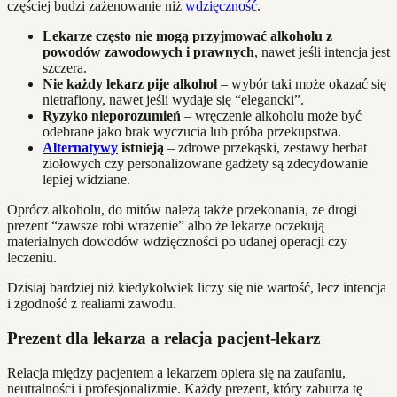
częściej budzi zażenowanie niż
wdzięczność
.
Lekarze często nie mogą przyjmować alkoholu z
powodów zawodowych i prawnych
, nawet jeśli intencja jest
szczera.
Nie każdy lekarz pije alkohol
– wybór taki może okazać się
nietrafiony, nawet jeśli wydaje się “elegancki”.
Ryzyko nieporozumień
– wręczenie alkoholu może być
odebrane jako brak wyczucia lub próba przekupstwa.
Alternatywy
istnieją
– zdrowe przekąski, zestawy herbat
ziołowych czy personalizowane gadżety są zdecydowanie
lepiej widziane.
Oprócz alkoholu, do mitów należą także przekonania, że drogi
prezent “zawsze robi wrażenie” albo że lekarze oczekują
materialnych dowodów wdzięczności po udanej operacji czy
leczeniu.
Dzisiaj bardziej niż kiedykolwiek liczy się nie wartość, lecz intencja
i zgodność z realiami zawodu.
Prezent dla lekarza a relacja pacjent-lekarz
Relacja między pacjentem a lekarzem opiera się na zaufaniu,
neutralności i profesjonalizmie. Każdy prezent, który zaburza tę