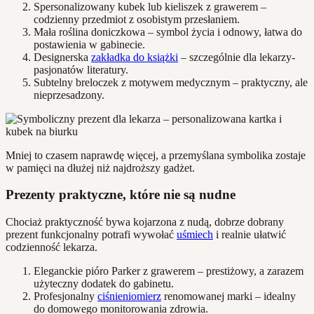
Spersonalizowany kubek lub kieliszek z grawerem –
codzienny przedmiot z osobistym przesłaniem.
Mała roślina doniczkowa – symbol życia i odnowy, łatwa do
postawienia w gabinecie.
Designerska
zakładka do książki
– szczególnie dla lekarzy-
pasjonatów literatury.
Subtelny breloczek z motywem medycznym – praktyczny, ale
nieprzesadzony.
Mniej to czasem naprawdę więcej, a przemyślana symbolika zostaje
w pamięci na dłużej niż najdroższy gadżet.
Prezenty praktyczne, które nie są nudne
Chociaż praktyczność bywa kojarzona z nudą, dobrze dobrany
prezent funkcjonalny potrafi wywołać
uśmiech
i realnie ułatwić
codzienność lekarza.
Eleganckie pióro Parker z grawerem – prestiżowy, a zarazem
użyteczny dodatek do gabinetu.
Profesjonalny
ciśnieniomierz
renomowanej marki – idealny
do domowego monitorowania zdrowia.