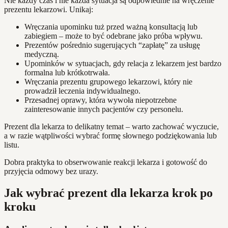
Nie każdy czas i nie każda sytuacja są odpowiednie na wręczenie
prezentu lekarzowi. Unikaj:
Wręczania upominku tuż przed ważną konsultacją lub
zabiegiem – może to być odebrane jako próba wpływu.
Prezentów pośrednio sugerujących “zapłatę” za usługę
medyczną.
Upominków w sytuacjach, gdy relacja z lekarzem jest bardzo
formalna lub krótkotrwała.
Wręczania prezentu grupowego lekarzowi, który nie
prowadził leczenia indywidualnego.
Przesadnej oprawy, która wywoła niepotrzebne
zainteresowanie innych pacjentów czy personelu.
Prezent dla lekarza to delikatny temat – warto zachować wyczucie,
a w razie wątpliwości wybrać formę słownego podziękowania lub
listu.
Dobra praktyka to obserwowanie reakcji lekarza i gotowość do
przyjęcia odmowy bez urazy.
Jak wybrać prezent dla lekarza krok po
kroku