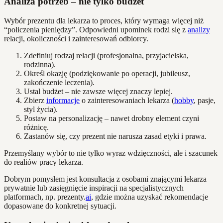
Analiza potrzeb – nie tylko budżet
Wybór prezentu dla lekarza to proces, który wymaga więcej niż
“policzenia pieniędzy”. Odpowiedni upominek rodzi się z
analizy
relacji, okoliczności i zainteresowań odbiorcy.
Zdefiniuj rodzaj relacji (profesjonalna, przyjacielska,
rodzinna).
Określ okazję (podziękowanie po operacji, jubileusz,
zakończenie leczenia).
Ustal budżet – nie zawsze więcej znaczy lepiej.
Zbierz
informacje
o zainteresowaniach lekarza (
hobby
, pasje,
styl życia).
Postaw na personalizację – nawet drobny element czyni
różnicę.
Zastanów się, czy prezent nie narusza zasad etyki i prawa.
Przemyślany wybór to nie tylko wyraz wdzięczności, ale i szacunek
do realiów pracy lekarza.
Dobrym pomysłem jest konsultacja z osobami znającymi lekarza
prywatnie lub zasięgnięcie inspiracji na specjalistycznych
platformach, np. prezenty.
ai
, gdzie można uzyskać rekomendacje
dopasowane do konkretnej sytuacji.