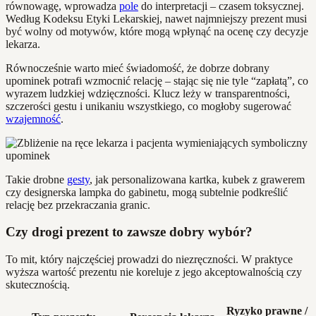
równowagę, wprowadza
pole
do interpretacji – czasem toksycznej.
Według Kodeksu Etyki Lekarskiej, nawet najmniejszy prezent musi
być wolny od motywów, które mogą wpłynąć na ocenę czy decyzje
lekarza.
Równocześnie warto mieć świadomość, że dobrze dobrany
upominek potrafi wzmocnić relację – stając się nie tyle “zapłatą”, co
wyrazem ludzkiej wdzięczności. Klucz leży w transparentności,
szczerości gestu i unikaniu wszystkiego, co mogłoby sugerować
wzajemność
.
Takie drobne
gesty
, jak personalizowana kartka, kubek z grawerem
czy designerska lampka do gabinetu, mogą subtelnie podkreślić
relację bez przekraczania granic.
Czy drogi prezent to zawsze dobry wybór?
To mit, który najczęściej prowadzi do niezręczności. W praktyce
wyższa wartość prezentu nie koreluje z jego akceptowalnością czy
skutecznością.
Ryzyko prawne /