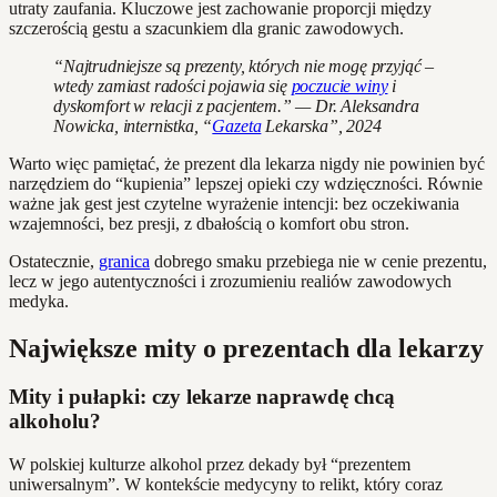
utraty zaufania. Kluczowe jest zachowanie proporcji między
szczerością gestu a szacunkiem dla granic zawodowych.
“Najtrudniejsze są prezenty, których nie mogę przyjąć –
wtedy zamiast radości pojawia się
poczucie winy
i
dyskomfort w relacji z pacjentem.” — Dr. Aleksandra
Nowicka, internistka, “
Gazeta
Lekarska”, 2024
Warto więc pamiętać, że prezent dla lekarza nigdy nie powinien być
narzędziem do “kupienia” lepszej opieki czy wdzięczności. Równie
ważne jak gest jest czytelne wyrażenie intencji: bez oczekiwania
wzajemności, bez presji, z dbałością o komfort obu stron.
Ostatecznie,
granica
dobrego smaku przebiega nie w cenie prezentu,
lecz w jego autentyczności i zrozumieniu realiów zawodowych
medyka.
Największe mity o prezentach dla lekarzy
Mity i pułapki: czy lekarze naprawdę chcą
alkoholu?
W polskiej kulturze alkohol przez dekady był “prezentem
uniwersalnym”. W kontekście medycyny to relikt, który coraz