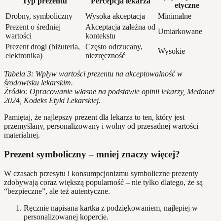
Typ prezentu
Percepcja lekarza
etyczne
Drobny, symboliczny
Wysoka akceptacja
Minimalne
Prezent o średniej
Akceptacja zależna od
Umiarkowane
wartości
kontekstu
Prezent drogi (biżuteria,
Często odrzucany,
Wysokie
elektronika)
niezręczność
Tabela 3: Wpływ wartości prezentu na akceptowalność w
środowisku lekarskim.
Źródło: Opracowanie własne na podstawie opinii lekarzy, Medonet
2024, Kodeks Etyki Lekarskiej.
Pamiętaj, że najlepszy prezent dla lekarza to ten, który jest
przemyślany, personalizowany i wolny od przesadnej wartości
materialnej.
Prezent symboliczny – mniej znaczy więcej?
W czasach przesytu i konsumpcjonizmu symboliczne prezenty
zdobywają coraz większą popularność – nie tylko dlatego, że są
“bezpieczne”, ale też autentyczne.
Ręcznie napisana kartka z podziękowaniem, najlepiej w
personalizowanej kopercie.