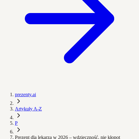
prezenty.ai
Artykuły A-Z
P
Prezent dla lekarza w 2026 – wdzięczność, nie kłopot