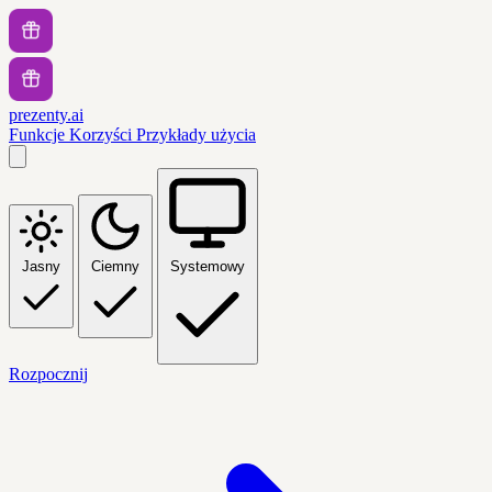
prezenty.ai
Funkcje
Korzyści
Przykłady użycia
Jasny
Ciemny
Systemowy
Rozpocznij