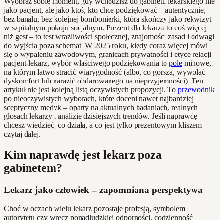
Wyobraź sobie moment, gdy wchodzisz do gabinetu lekarskiego nie
jako pacjent, ale jako ktoś, kto chce podziękować – autentycznie,
bez banału, bez kolejnej bombonierki, która skończy jako rekwizyt
w szpitalnym pokoju socjalnym. Prezent dla lekarza to coś więcej
niż gest – to test wrażliwości społecznej, znajomości zasad i odwagi
do wyjścia poza schemat. W 2025 roku, kiedy coraz więcej mówi
się o wypaleniu zawodowym, granicach prywatności i etyce relacji
pacjent-lekarz, wybór właściwego podziękowania to
pole
minowe,
na którym łatwo stracić wiarygodność (albo, co gorsza, wywołać
dyskomfort lub narazić obdarowanego na nieprzyjemności). Ten
artykuł nie jest kolejną listą oczywistych propozycji. To
przewodnik
po nieoczywistych wyborach, które doceni nawet najbardziej
sceptyczny medyk – oparty na aktualnych badaniach, realnych
głosach lekarzy i analizie dzisiejszych trendów. Jeśli naprawdę
chcesz wiedzieć, co działa, a co jest tylko prezentowym kliszem –
czytaj dalej.
Kim naprawdę jest lekarz poza
gabinetem?
Lekarz jako człowiek – zapomniana perspektywa
Choć w oczach wielu lekarz pozostaje profesją, symbolem
autorytetu czy wręcz ponadludzkiej odporności, codzienność