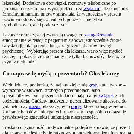
lekarskiej. Dodatkowe obowiązki, rozmowy telefoniczne po
godzinach i często brak wynagrodzenia za
wsparcie
udzielane poza
formalnymi ramami umowy sprawiają, że wartościowy prezent
powinien odnosić się do realnych potrzeb – nie tylko
symbolicznych, ale i praktycznych.
Lekarze coraz częściej zwracają uwagę, że
zaangażowanie
emocjonalne w relacji z pacjentem stanowi jednocześnie źródło
satysfakcji, jak i potencjalnego zagrożenia dla równowagi
psychicznej. Wybierając prezent dla lekarza, warto więc myśleć
szerzej – pokazać, że doceniamy nie tylko fachowość, ale i to, co
czyni z nich ludzi.
Co naprawdę myślą o prezentach? Głos lekarzy
Wielu lekarzy podkreśla, że najbardziej cenią
gesty
autentyczne –
wyrażone w słowach, drobnych przedmiotach, albo
spersonalizowanych prezentach, które mają realny
związek
z ich
codziennością. Gadżety medyczne, personalizowane akcesoria do
gabinetu, czy
masaż
relaksacyjny to
opcje
, które trafiają w sedno.
Unikanie banałów i oklepanych rozwiązań to sposób na okazanie
prawdziwego szacunku i uniknięcie niezręczności.
Troska o oryginalność i indywidualne podejście sprawia, że prezent
dla lekarza nie jest jedynie rutynowym podziękowaniem, lecz realną