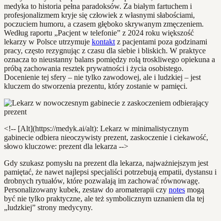
medyka to historia pełna paradoksów. Za białym fartuchem i
profesjonalizmem kryje się człowiek z własnymi słabościami,
poczuciem humoru, a czasem głęboko skrywanym zmęczeniem.
Według raportu „Pacjent w telefonie” z 2024 roku większość
lekarzy w Polsce utrzymuje
kontakt
z pacjentami poza godzinami
pracy, często rezygnując z czasu dla siebie i bliskich. W praktyce
oznacza to nieustanny balans pomiędzy rolą troskliwego opiekuna a
próbą zachowania resztek prywatności i życia osobistego.
Docenienie tej sfery – nie tylko zawodowej, ale i ludzkiej – jest
kluczem do stworzenia prezentu, który zostanie w pamięci.
<!-- [Alt](https://medyk.ai/alt): Lekarz w minimalistycznym
gabinecie odbiera nieoczywisty prezent, zaskoczenie i ciekawość,
słowo kluczowe: prezent dla lekarza -->
Gdy szukasz pomysłu na prezent dla lekarza, najważniejszym jest
pamiętać, że nawet najlepsi specjaliści potrzebują empatii, dystansu i
drobnych rytuałów, które pozwalają im zachować równowagę.
Personalizowany kubek, zestaw do aromaterapii czy
notes
mogą
być nie tylko praktyczne, ale też symbolicznym uznaniem dla tej
„ludzkiej” strony medycyny.