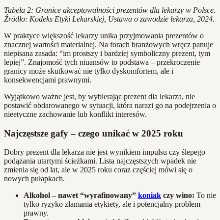
Tabela 2: Granice akceptowalności prezentów dla lekarzy w Polsce.
Źródło: Kodeks Etyki Lekarskiej, Ustawa o zawodzie lekarza, 2024.
W praktyce większość lekarzy unika przyjmowania prezentów o
znacznej wartości materialnej. Na forach branżowych wręcz panuje
niepisana zasada: “im prostszy i bardziej symboliczny prezent, tym
lepiej”. Znajomość tych niuansów to podstawa – przekroczenie
granicy może skutkować nie tylko dyskomfortem, ale i
konsekwencjami prawnymi.
Wyjątkowo ważne jest, by wybierając prezent dla lekarza, nie
postawić obdarowanego w sytuacji, która narazi go na podejrzenia o
nieetyczne zachowanie lub konflikt interesów.
Najczęstsze gafy – czego unikać w 2025 roku
Dobry prezent dla lekarza nie jest wynikiem impulsu czy ślepego
podążania utartymi ścieżkami. Lista najczęstszych wpadek nie
zmienia się od lat, ale w 2025 roku coraz częściej mówi się o
nowych pułapkach.
Alkohol – nawet “wyrafinowany”
koniak
czy wino:
To nie
tylko ryzyko złamania etykiety, ale i potencjalny problem
prawny.