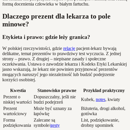
formą docenienia człowieka w białym fartuchu.
Dlaczego prezent dla lekarza to pole
minowe?
Etykieta i prawo: gdzie leży granica?
W polskiej rzeczywistości, gdzie
relacje
pacjent-lekarz bywają
delikatne, temat prezentów to prawdziwy test wyczucia. Z jednej
strony – prawo. Z drugiej – niepisane zasady i społeczne
oczekiwania. Ustawa o zawodzie lekarza i Kodeks Etyki Lekarskiej
jasno wskazują, że lekarz nie powinien przyjmować prezentów
mogących naruszyć jego niezależność lub budzić podejrzenie
korzyści osobistej.
Kwestia
Stanowisko prawne
Przykład praktyczny
Prezent o
Dopuszczalny, jeśli nie
Kubek,
notes
, kwiaty
niskiej wartości
budzi podejrzeń
Prezent
Może być uznany za
Biżuteria, drogi alkohol,
wartościowy
łapówkę
gotówka
Forma
Zalecane są
List, podziękowanie,
podziękowania
symbole/
gesty
drobny upominek