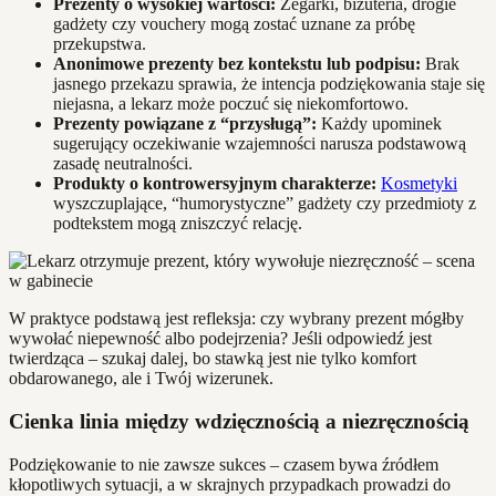
Prezenty o wysokiej wartości:
Zegarki, biżuteria, drogie
gadżety czy vouchery mogą zostać uznane za próbę
przekupstwa.
Anonimowe prezenty bez kontekstu lub podpisu:
Brak
jasnego przekazu sprawia, że intencja podziękowania staje się
niejasna, a lekarz może poczuć się niekomfortowo.
Prezenty powiązane z “przysługą”:
Każdy upominek
sugerujący oczekiwanie wzajemności narusza podstawową
zasadę neutralności.
Produkty o kontrowersyjnym charakterze:
Kosmetyki
wyszczuplające, “humorystyczne” gadżety czy przedmioty z
podtekstem mogą zniszczyć relację.
W praktyce podstawą jest refleksja: czy wybrany prezent mógłby
wywołać niepewność albo podejrzenia? Jeśli odpowiedź jest
twierdząca – szukaj dalej, bo stawką jest nie tylko komfort
obdarowanego, ale i Twój wizerunek.
Cienka linia między wdzięcznością a niezręcznością
Podziękowanie to nie zawsze sukces – czasem bywa źródłem
kłopotliwych sytuacji, a w skrajnych przypadkach prowadzi do