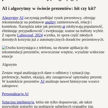
AI i algorytmy w świecie prezentów: hit czy kit?
Algorytmy
AI
zaczynają podbijać rynek prezentowy, oferując
rekomendacje na podstawie
analizy
zainteresowań, relacji i
kontekstu. Narzędzia takie jak prezenty.
ai
zdobywają popularność,
eliminując przypadkowość i zwiększając szanse na trafiony wybór.
Z raportu
Lubiwood, 2024
wynika, że spora część młodych
dorosłych korzysta już z automatycznych doradców prezentowych.
Algorytm
Zestaw reguł analizujących dane o odbiorcy i sytuacji (np.
preferencje, budżet, okazja), aby zasugerować optymalny prezent.
W kontekście prezentów
AI
analizuje nawet historyczne wzorce
zakupowe.
Personalizacja AI
Sztuczna inteligencja
, która nie tylko dopasowuje, ale także
przewiduje potrzeby na podstawie subtelnych sygnałów (np.