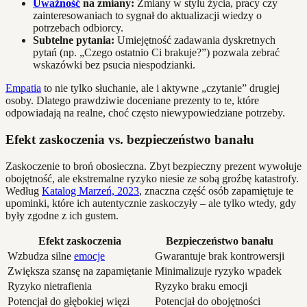
Uważność
na zmiany:
Zmiany w stylu życia, pracy czy
zainteresowaniach to sygnał do aktualizacji wiedzy o
potrzebach odbiorcy.
Subtelne pytania:
Umiejętność zadawania dyskretnych
pytań (np. „Czego ostatnio Ci brakuje?”) pozwala zebrać
wskazówki bez psucia niespodzianki.
Empatia
to nie tylko słuchanie, ale i aktywne „czytanie” drugiej
osoby. Dlatego prawdziwie doceniane prezenty to te, które
odpowiadają na realne, choć często niewypowiedziane potrzeby.
Efekt zaskoczenia vs. bezpieczeństwo banału
Zaskoczenie to broń obosieczna. Zbyt bezpieczny prezent wywołuje
obojętność, ale ekstremalne ryzyko niesie ze sobą groźbę katastrofy.
Według
Katalog Marzeń, 2023
, znaczna część osób zapamiętuje te
upominki, które ich autentycznie zaskoczyły – ale tylko wtedy, gdy
były zgodne z ich gustem.
Efekt zaskoczenia
Bezpieczeństwo banału
Wzbudza silne
emocje
Gwarantuje brak kontrowersji
Zwiększa szansę na zapamiętanie
Minimalizuje ryzyko wpadek
Ryzyko nietrafienia
Ryzyko braku emocji
Potencjał do głębokiej więzi
Potencjał do obojętności