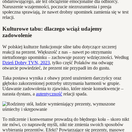
obdarowującego, ale też obciążenie emocjonalne dla odbiorcy.
Naruszenie wzajemności, poczucie niezrozumienia i presja
społeczna sprawiają, że nawet drobny upominek zamienia się w test
relacji.
Kulturowe tabu: dlaczego wciąż udajemy
zadowolenie
W polskiej kulturze funkcjonuje silne tabu dotyczące szczerej
reakcji na prezent. Większość z nas – nawet po otrzymaniu
nietrafionego upominku – zachowuje pozory wdzięczności. Według
Dzień Dobry TVN, 2023
, tylko część Polaków ma odwagę
otwarcie powiedzieć, że prezent nie przypadł im do gustu.
Taka postawa wynika z obawy przed urażeniem darczyńcy oraz
głęboko zakorzenionej potrzeby utrzymania harmonii w grupie.
Udawanie zadowolenia to zjawisko, które niesie konsekwencje –
narasta dystans, a
autentyczność
relacji spada.
To milczenie i konwenanse prowadzą do błędnego koła – skoro nikt
nie mówi, co naprawdę myśli, nikt nie zmienia swoich sposobów
wybierania prezentów. Efekt? Powtarzające się prezenty, masowe