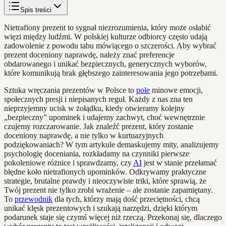
Spis treści
Nietrafiony prezent to sygnał niezrozumienia, który może osłabić
więzi między ludźmi. W polskiej kulturze odbiorcy często udają
zadowolenie z powodu tabu mówiącego o szczerości. Aby wybrać
prezent doceniony naprawdę, należy znać preferencje
obdarowanego i unikać bezpiecznych, generycznych wyborów,
które komunikują brak głębszego zainteresowania jego potrzebami.
Sztuka wręczania prezentów w Polsce to
pole
minowe emocji,
społecznych presji i niepisanych reguł. Każdy z nas zna ten
nieprzyjemny ucisk w żołądku, kiedy otwieramy kolejny
„bezpieczny” upominek i udajemy zachwyt, choć wewnętrznie
czujemy rozczarowanie. Jak znaleźć prezent, który zostanie
doceniony naprawdę, a nie tylko w kurtuazyjnych
podziękowaniach? W tym artykule demaskujemy mity, analizujemy
psychologię doceniania, rozkładamy na czynniki pierwsze
pokoleniowe różnice i sprawdzamy, czy
AI
jest w stanie przełamać
błędne koło nietrafionych upominków. Odkrywamy praktyczne
strategie, brutalne prawdy i nieoczywiste triki, które sprawią, że
Twój prezent nie tylko zrobi wrażenie – ale zostanie zapamiętany.
To
przewodnik
dla tych, którzy mają dość przeciętności, chcą
unikać klęsk prezentowych i szukają narzędzi, dzięki którym
podarunek staje się czymś więcej niż rzeczą. Przekonaj się, dlaczego