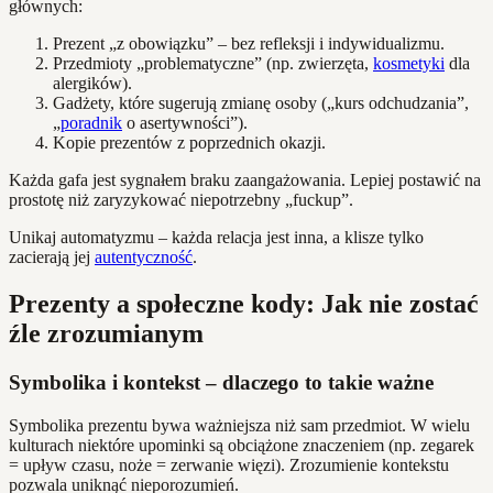
głównych:
Prezent „z obowiązku” – bez refleksji i indywidualizmu.
Przedmioty „problematyczne” (np. zwierzęta,
kosmetyki
dla
alergików).
Gadżety, które sugerują zmianę osoby („kurs odchudzania”,
„
poradnik
o asertywności”).
Kopie prezentów z poprzednich okazji.
Każda gafa jest sygnałem braku zaangażowania. Lepiej postawić na
prostotę niż zaryzykować niepotrzebny „fuckup”.
Unikaj automatyzmu – każda relacja jest inna, a klisze tylko
zacierają jej
autentyczność
.
Prezenty a społeczne kody: Jak nie zostać
źle zrozumianym
Symbolika i kontekst – dlaczego to takie ważne
Symbolika prezentu bywa ważniejsza niż sam przedmiot. W wielu
kulturach niektóre upominki są obciążone znaczeniem (np. zegarek
= upływ czasu, noże = zerwanie więzi). Zrozumienie kontekstu
pozwala uniknąć nieporozumień.