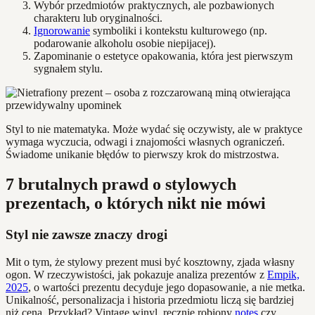
Wybór przedmiotów praktycznych, ale pozbawionych
charakteru lub oryginalności.
Ignorowanie
symboliki i kontekstu kulturowego (np.
podarowanie alkoholu osobie niepijacej).
Zapominanie o estetyce opakowania, która jest pierwszym
sygnałem stylu.
Styl to nie matematyka. Może wydać się oczywisty, ale w praktyce
wymaga wyczucia, odwagi i znajomości własnych ograniczeń.
Świadome unikanie błędów to pierwszy krok do mistrzostwa.
7 brutalnych prawd o stylowych
prezentach, o których nikt nie mówi
Styl nie zawsze znaczy drogi
Mit o tym, że stylowy prezent musi być kosztowny, zjada własny
ogon. W rzeczywistości, jak pokazuje analiza prezentów z
Empik,
2025
, o wartości prezentu decyduje jego dopasowanie, a nie metka.
Unikalność, personalizacja i historia przedmiotu liczą się bardziej
niż cena. Przykład? Vintage winyl, ręcznie robiony
notes
czy