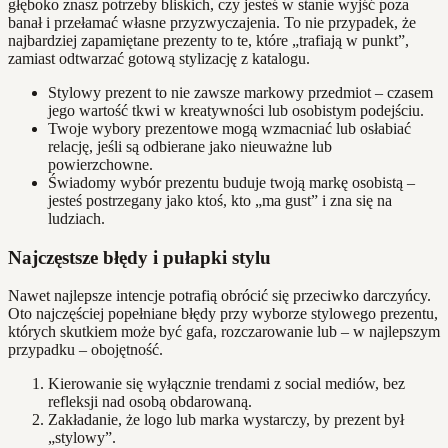
głęboko znasz potrzeby bliskich, czy jesteś w stanie wyjść poza
banał i przełamać własne przyzwyczajenia. To nie przypadek, że
najbardziej zapamiętane prezenty to te, które „trafiają w punkt”,
zamiast odtwarzać gotową stylizację z katalogu.
Stylowy prezent to nie zawsze markowy przedmiot – czasem
jego wartość tkwi w kreatywności lub osobistym podejściu.
Twoje wybory prezentowe mogą wzmacniać lub osłabiać
relację, jeśli są odbierane jako nieuważne lub
powierzchowne.
Świadomy wybór prezentu buduje twoją markę osobistą –
jesteś postrzegany jako ktoś, kto „ma gust” i zna się na
ludziach.
Najczęstsze błędy i pułapki stylu
Nawet najlepsze intencje potrafią obrócić się przeciwko darczyńcy.
Oto najczęściej popełniane błędy przy wyborze stylowego prezentu,
których skutkiem może być gafa, rozczarowanie lub – w najlepszym
przypadku – obojętność.
Kierowanie się wyłącznie trendami z social mediów, bez
refleksji nad osobą obdarowaną.
Zakładanie, że logo lub marka wystarczy, by prezent był
„stylowy”.