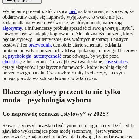
Spis treści
Wybieranie prezentu, który rzuca
cień
na konkurencję i sprawia, że
obdarowany czuje się naprawdę wyjątkowo, to wcale nie jest
zadanie dla naiwnych. W świecie, w którym modę napędzają
algorytmy
, a influencerzy próbują sprzedać ci swoją wersję „stylu”,
łatwo wpaść w pułapkę kopiowania. Ale jak znaleźć prezent, który
będzie stylowy – autentycznie, bez wtórnych inspiracji i pustych
gestów? Ten
przewodnik
demoluje utarte schematy, odsłania
brutalne prawdy o prezentach z klasą i pokazuje, dlaczego kluczowe
są
psychologia
,
autentyczność
oraz odwaga, by wyjść poza
checklist
ę z Instagrama. Tu znajdziesz twarde dane,
case studies
,
cytaty ekspertów i praktyczne frameworki, które uwolnią cię od
prezentowego banału. Czas rozbroić mity i zobaczyć, na czym
polega prawdziwa sztuka dawania w 2025 roku.
Dlaczego stylowy prezent to nie tylko
moda – psychologia wyboru
Co naprawdę oznacza „stylowy” w 2025?
Słowo „stylowy” przestało być synonimem logo i ceny. Dziś styl to
zjawisko wykraczające poza modę sezonową – jest wyrazem
osobowości, znajomości trendów, ale i odwagi, by podarować coś