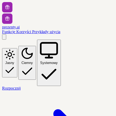
prezenty.ai
Funkcje
Korzyści
Przykłady użycia
Jasny
Ciemny
Systemowy
Rozpocznij