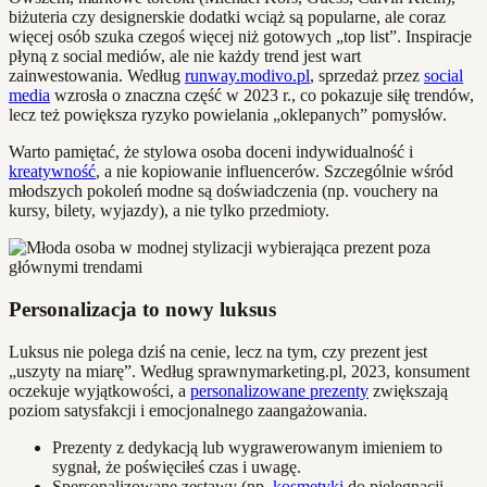
biżuteria czy designerskie dodatki wciąż są popularne, ale coraz
więcej osób szuka czegoś więcej niż gotowych „top list”. Inspiracje
płyną z social mediów, ale nie każdy trend jest wart
zainwestowania. Według
runway.modivo.pl
, sprzedaż przez
social
media
wzrosła o znaczna część w 2023 r., co pokazuje siłę trendów,
lecz też powiększa ryzyko powielania „oklepanych” pomysłów.
Warto pamiętać, że stylowa osoba doceni indywidualność i
kreatywność
, a nie kopiowanie influencerów. Szczególnie wśród
młodszych pokoleń modne są doświadczenia (np. vouchery na
kursy, bilety, wyjazdy), a nie tylko przedmioty.
Personalizacja to nowy luksus
Luksus nie polega dziś na cenie, lecz na tym, czy prezent jest
„uszyty na miarę”. Według sprawnymarketing.pl, 2023, konsument
oczekuje wyjątkowości, a
personalizowane prezenty
zwiększają
poziom satysfakcji i emocjonalnego zaangażowania.
Prezenty z dedykacją lub wygrawerowanym imieniem to
sygnał, że poświęciłeś czas i uwagę.
Spersonalizowane zestawy (np.
kosmetyki
do pielęgnacji,