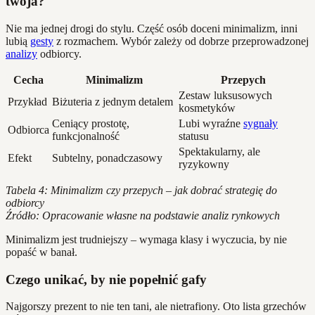
twoja?
Nie ma jednej drogi do stylu. Część osób doceni minimalizm, inni
lubią
gesty
z rozmachem. Wybór zależy od dobrze przeprowadzonej
analizy
odbiorcy.
Cecha
Minimalizm
Przepych
Zestaw luksusowych
Przykład
Biżuteria z jednym detalem
kosmetyków
Ceniący prostotę,
Lubi wyraźne
sygnały
Odbiorca
funkcjonalność
statusu
Spektakularny, ale
Efekt
Subtelny, ponadczasowy
ryzykowny
Tabela 4: Minimalizm czy przepych – jak dobrać strategię do
odbiorcy
Źródło: Opracowanie własne na podstawie analiz rynkowych
Minimalizm jest trudniejszy – wymaga klasy i wyczucia, by nie
popaść w banał.
Czego unikać, by nie popełnić gafy
Najgorszy prezent to nie ten tani, ale nietrafiony. Oto lista grzechów