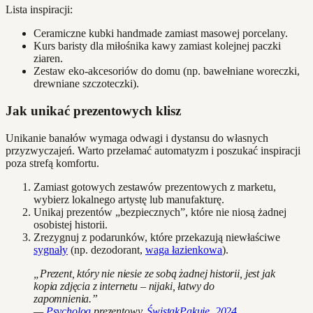
Lista inspiracji:
Ceramiczne kubki handmade zamiast masowej porcelany.
Kurs baristy dla miłośnika kawy zamiast kolejnej paczki
ziaren.
Zestaw eko-akcesoriów do domu (np. bawełniane woreczki,
drewniane szczoteczki).
Jak unikać prezentowych klisz
Unikanie banałów wymaga odwagi i dystansu do własnych
przyzwyczajeń. Warto przełamać automatyzm i poszukać inspiracji
poza strefą komfortu.
Zamiast gotowych zestawów prezentowych z marketu,
wybierz lokalnego artystę lub manufakturę.
Unikaj prezentów „bezpiecznych”, które nie niosą żadnej
osobistej historii.
Zrezygnuj z podarunków, które przekazują niewłaściwe
sygnały
(np. dezodorant,
waga łazienkowa
).
„Prezent, który nie niesie ze sobą żadnej historii, jest jak
kopia zdjęcia z internetu – nijaki, łatwy do
zapomnienia.”
—
Psycholog
prezentowy,
ŚwistakPakuje, 2024