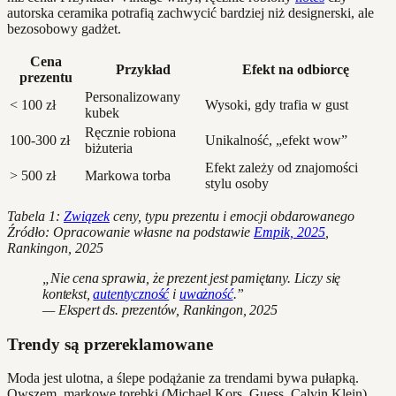
autorska ceramika potrafią zachwycić bardziej niż designerski, ale
bezosobowy gadżet.
Cena
Przykład
Efekt na odbiorcę
prezentu
Personalizowany
< 100 zł
Wysoki, gdy trafia w gust
kubek
Ręcznie robiona
100-300 zł
Unikalność, „efekt wow”
biżuteria
Efekt zależy od znajomości
> 500 zł
Markowa torba
stylu osoby
Tabela 1:
Związek
ceny, typu prezentu i emocji obdarowanego
Źródło: Opracowanie własne na podstawie
Empik, 2025
,
Rankingon, 2025
„Nie cena sprawia, że prezent jest pamiętany. Liczy się
kontekst,
autentyczność
i
uważność
.”
— Ekspert ds. prezentów, Rankingon, 2025
Trendy są przereklamowane
Moda jest ulotna, a ślepe podążanie za trendami bywa pułapką.
Owszem, markowe torebki (Michael Kors, Guess, Calvin Klein),