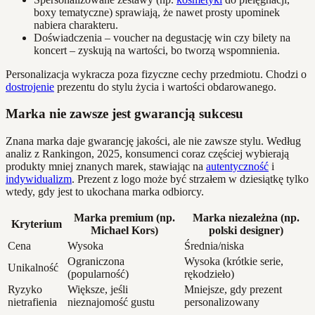
boxy tematyczne) sprawiają, że nawet prosty upominek
nabiera charakteru.
Doświadczenia – voucher na degustację win czy bilety na
koncert – zyskują na wartości, bo tworzą wspomnienia.
Personalizacja wykracza poza fizyczne cechy przedmiotu. Chodzi o
dostrojenie
prezentu do stylu życia i wartości obdarowanego.
Marka nie zawsze jest gwarancją sukcesu
Znana marka daje gwarancję jakości, ale nie zawsze stylu. Według
analiz z Rankingon, 2025, konsumenci coraz częściej wybierają
produkty mniej znanych marek, stawiając na
autentyczność
i
indywidualizm
. Prezent z logo może być strzałem w dziesiątkę tylko
wtedy, gdy jest to ukochana marka odbiorcy.
Marka premium (np.
Marka niezależna (np.
Kryterium
Michael Kors)
polski designer)
Cena
Wysoka
Średnia/niska
Ograniczona
Wysoka (krótkie serie,
Unikalność
(popularność)
rękodzieło)
Ryzyko
Większe, jeśli
Mniejsze, gdy prezent
nietrafienia
nieznajomość gustu
personalizowany