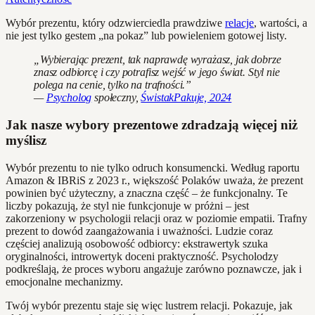
Wybór prezentu, który odzwierciedla prawdziwe
relacje
, wartości, a
nie jest tylko gestem „na pokaz” lub powieleniem gotowej listy.
„Wybierając prezent, tak naprawdę wyrażasz, jak dobrze
znasz odbiorcę i czy potrafisz wejść w jego świat. Styl nie
polega na cenie, tylko na trafności.”
—
Psycholog
społeczny,
ŚwistakPakuje, 2024
Jak nasze wybory prezentowe zdradzają więcej niż
myślisz
Wybór prezentu to nie tylko odruch konsumencki. Według raportu
Amazon & IBRiS z 2023 r., większość Polaków uważa, że prezent
powinien być użyteczny, a znaczna część – że funkcjonalny. Te
liczby pokazują, że styl nie funkcjonuje w próżni – jest
zakorzeniony w psychologii relacji oraz w poziomie empatii. Trafny
prezent to dowód zaangażowania i uważności. Ludzie coraz
częściej analizują osobowość odbiorcy: ekstrawertyk szuka
oryginalności, introwertyk doceni praktyczność. Psycholodzy
podkreślają, że proces wyboru angażuje zarówno poznawcze, jak i
emocjonalne mechanizmy.
Twój wybór prezentu staje się więc lustrem relacji. Pokazuje, jak