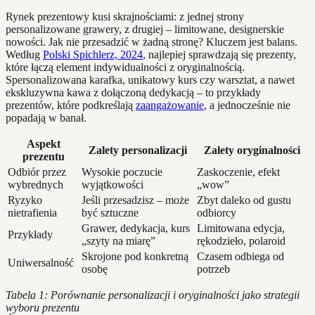
Rynek prezentowy kusi skrajnościami: z jednej strony
personalizowane grawery, z drugiej – limitowane, designerskie
nowości. Jak nie przesadzić w żadną stronę? Kluczem jest balans.
Według
Polski Spichlerz, 2024
, najlepiej sprawdzają się prezenty,
które łączą element indywidualności z oryginalnością.
Spersonalizowana karafka, unikatowy kurs czy warsztat, a nawet
ekskluzywna kawa z dołączoną dedykacją – to przykłady
prezentów, które podkreślają
zaangażowanie
, a jednocześnie nie
popadają w banał.
Aspekt
Zalety personalizacji
Zalety oryginalności
prezentu
Odbiór przez
Wysokie poczucie
Zaskoczenie, efekt
wybrednych
wyjątkowości
„wow”
Ryzyko
Jeśli przesadzisz – może
Zbyt daleko od gustu
nietrafienia
być sztuczne
odbiorcy
Grawer, dedykacja, kurs
Limitowana edycja,
Przykłady
„szyty na miarę”
rękodzieło, polaroid
Skrojone pod konkretną
Czasem odbiega od
Uniwersalność
osobę
potrzeb
Tabela 1: Porównanie personalizacji i oryginalności jako strategii
wyboru prezentu