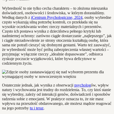
Wybredność to nie tylko cecha charakteru – to złożona mieszanka
doświadczeń, osobowości i środowiska, w którym dorastaliśmy.
Według danych z
iCentrum Psychologiczne, 2024
, osoby wybredne
często wykazują silną potrzebę kontroli, co przekłada się na
wysokie oczekiwania wobec rzeczy materialnych i prezentów.
Często ich postawa wynika z dzieciństwa pełnego krytyki lub
nadmiernej ochrony: zarówno ciągłe dostarczanie „najlepszego”, jak
i ciągłe niezadowolenie ze strony otoczenia kształtują osobę, która
sama nie potrafi cieszyć się drobnymi gestami. Warto też zauważyć,
że wybredność może być próbą zabezpieczenia własnej wartości –
przyjmując wyłącznie rzeczy „idealnie dopasowane”, odbiorca
zyskuje poczucie wyjątkowości, które bywa deficytowe w
codziennym życiu.
Ostatecznie jednak, jak wynika z obserwacji
psycholog
ów, wpływ
natury i wychowania jest trudny do rozdzielenia. To, czy ktoś stanie
się wybredny, zależy od interakcji genów, doświadczeń i sposobów
radzenia sobie z emocjami. W praktyce oznacza to, że nie masz
wpływu na przeszłość obdarowanego, ale możesz mądrze reagować
na jego potrzeby
tu i teraz
.