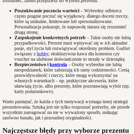
zrozumieć, zanim przejdziesz do wyboru prezentu:
Poszukiwanie poczucia wartości
– Wybredny odbiorca
często pragnie poczuć się wyjątkowy, dlatego doceni rzeczy,
które są unikalne, limitowane lub spersonalizowane.
Personalizacja pokazuje, że naprawdę starasz się zrozumieć
drugą stronę.
Zaspokojenie konkretnych potrzeb
– Takie osoby nie lubią
przypadkowości. Prezent musi wpisywać się w ich aktualne
pasje, styl życia lub rozwiązywać określony problem. Gadżet
związany z
hobby
, ekskluzywna kawa dla konesera czy
voucher na ulubione doświadczenie to strzały w dziesiątkę.
Bezpieczeństwo i
kontrola
– Osoby wybredne nie lubią
niespodzianek, które zaburzają ich ramy codzienności. Cenią
przewidywalność i rzeczy, które mogą wykorzystać na
własnych warunkach – np. praktyczne akcesoria, które
ułatwiają życie, albo prezenty, które pozostawiają wybór (np.
karty podarunkowe).
Warto pamiętać, że każda z tych motywacji wymaga innej strategii
prezentowania. Sztuką jest nie tylko rozpoznać potrzeby, ale przede
wszystkim zareagować na nie w wyważony sposób, unikając
zarówno banału, jak i przesadnej oryginalności.
Najczęstsze błędy przy wyborze prezentu