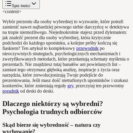
Spis treści
<content>
Wybór prezentu dla osoby wybrednej to wyzwanie, które potrafi
zamienić nawet najbardziej pewnego siebie darczyńcę w detektywa
na tropie niemożliwego. Niejednokrotnie stajesz przed dylematem:
jak znaleźć prezent dla osoby wybrednej, która krytycznie
podchodzi do każdego upominku, a kolejne próby kończą się
fiaskiem? Ten artykuł to kompleksowy
przewodnik
po
nieoczywistych strategiach, psychologicznych mechanizmach i
zweryfikowanych metodach, które przełamują schematy myślenia o
prezentach. Nie znajdziesz tutaj banałów ani powielanych list –
zamiast tego otrzymasz głęboką analizę, inspiracje z życia oraz
narzędzia, które zrewolucjonizują Twoje podejście do
prezentowania. Jeśli masz dość nietrafionych upominków i szukasz
konkretów, które zmieniają reguły
gry
, przeczytaj ten przewrotny
poradnik
od deski do deski.
Dlaczego niektórzy są wybredni?
Psychologia trudnych odbiorców
Skąd bierze się wybredność – natura czy
wychowanie?