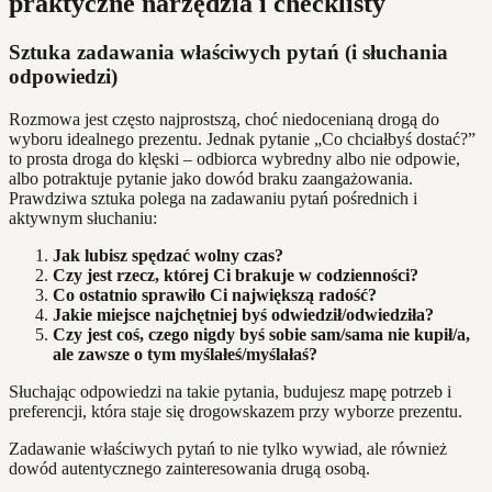
praktyczne narzędzia i checklisty
Sztuka zadawania właściwych pytań (i słuchania
odpowiedzi)
Rozmowa jest często najprostszą, choć niedocenianą drogą do
wyboru idealnego prezentu. Jednak pytanie „Co chciałbyś dostać?”
to prosta droga do klęski – odbiorca wybredny albo nie odpowie,
albo potraktuje pytanie jako dowód braku zaangażowania.
Prawdziwa sztuka polega na zadawaniu pytań pośrednich i
aktywnym słuchaniu:
Jak lubisz spędzać wolny czas?
Czy jest rzecz, której Ci brakuje w codzienności?
Co ostatnio sprawiło Ci największą radość?
Jakie miejsce najchętniej byś odwiedził/odwiedziła?
Czy jest coś, czego nigdy byś sobie sam/sama nie kupił/a,
ale zawsze o tym myślałeś/myślałaś?
Słuchając odpowiedzi na takie pytania, budujesz mapę potrzeb i
preferencji, która staje się drogowskazem przy wyborze prezentu.
Zadawanie właściwych pytań to nie tylko wywiad, ale również
dowód autentycznego zainteresowania drugą osobą.