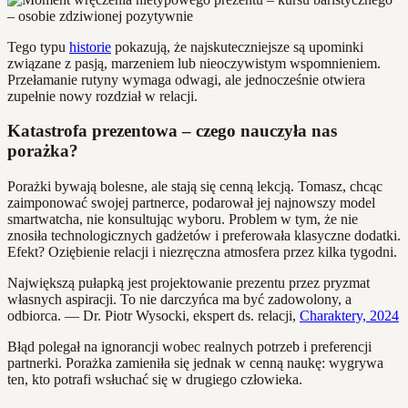
Tego typu
historie
pokazują, że najskuteczniejsze są upominki
związane z pasją, marzeniem lub nieoczywistym wspomnieniem.
Przełamanie rutyny wymaga odwagi, ale jednocześnie otwiera
zupełnie nowy rozdział w relacji.
Katastrofa prezentowa – czego nauczyła nas
porażka?
Porażki bywają bolesne, ale stają się cenną lekcją. Tomasz, chcąc
zaimponować swojej partnerce, podarował jej najnowszy model
smartwatcha, nie konsultując wyboru. Problem w tym, że nie
znosiła technologicznych gadżetów i preferowała klasyczne dodatki.
Efekt? Oziębienie relacji i niezręczna atmosfera przez kilka tygodni.
Największą pułapką jest projektowanie prezentu przez pryzmat
własnych aspiracji. To nie darczyńca ma być zadowolony, a
odbiorca. — Dr. Piotr Wysocki, ekspert ds. relacji,
Charaktery, 2024
Błąd polegał na ignorancji wobec realnych potrzeb i preferencji
partnerki. Porażka zamieniła się jednak w cenną naukę: wygrywa
ten, kto potrafi wsłuchać się w drugiego człowieka.