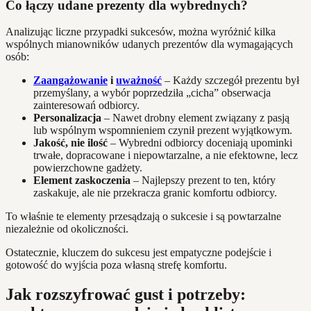
Co łączy udane prezenty dla wybrednych?
Analizując liczne przypadki sukcesów, można wyróżnić kilka
wspólnych mianowników udanych prezentów dla wymagających
osób:
Zaangażowanie
i
uważność
– Każdy szczegół prezentu był
przemyślany, a wybór poprzedziła „cicha” obserwacja
zainteresowań odbiorcy.
Personalizacja
– Nawet drobny element związany z pasją
lub wspólnym wspomnieniem czynił prezent wyjątkowym.
Jakość, nie ilość
– Wybredni odbiorcy doceniają upominki
trwałe, dopracowane i niepowtarzalne, a nie efektowne, lecz
powierzchowne gadżety.
Element zaskoczenia
– Najlepszy prezent to ten, który
zaskakuje, ale nie przekracza granic komfortu odbiorcy.
To właśnie te elementy przesądzają o sukcesie i są powtarzalne
niezależnie od okoliczności.
Ostatecznie, kluczem do sukcesu jest empatyczne podejście i
gotowość do wyjścia poza własną strefę komfortu.
Jak rozszyfrować gust i potrzeby: