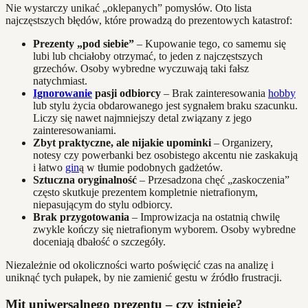
Nie wystarczy unikać „oklepanych” pomysłów. Oto lista
najczęstszych błędów, które prowadzą do prezentowych katastrof:
Prezenty „pod siebie”
– Kupowanie tego, co samemu się
lubi lub chciałoby otrzymać, to jeden z najczęstszych
grzechów. Osoby wybredne wyczuwają taki fałsz
natychmiast.
Ignorowanie
pasji odbiorcy
– Brak zainteresowania
hobby
lub stylu życia obdarowanego jest sygnałem braku szacunku.
Liczy się nawet najmniejszy detal związany z jego
zainteresowaniami.
Zbyt praktyczne, ale nijakie upominki
– Organizery,
notesy czy powerbanki bez osobistego akcentu nie zaskakują
i łatwo
gin
ą w tłumie podobnych gadżetów.
Sztuczna oryginalność
– Przesadzona chęć „zaskoczenia”
często skutkuje prezentem kompletnie nietrafionym,
niepasującym do stylu odbiorcy.
Brak przygotowania
– Improwizacja na ostatnią chwilę
zwykle kończy się nietrafionym wyborem. Osoby wybredne
doceniają dbałość o szczegóły.
Niezależnie od okoliczności warto poświęcić czas na analizę i
uniknąć tych pułapek, by nie zamienić gestu w źródło frustracji.
Mit uniwersalnego prezentu – czy istnieje?