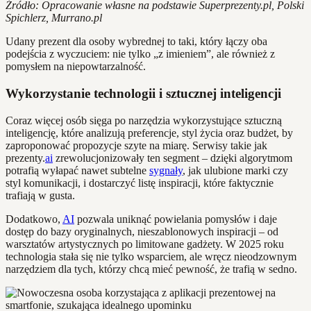
Źródło: Opracowanie własne na podstawie Superprezenty.pl, Polski
Spichlerz, Murrano.pl
Udany prezent dla osoby wybrednej to taki, który łączy oba
podejścia z wyczuciem: nie tylko „z imieniem”, ale również z
pomysłem na niepowtarzalność.
Wykorzystanie technologii i sztucznej inteligencji
Coraz więcej osób sięga po narzędzia wykorzystujące sztuczną
inteligencję, które analizują preferencje, styl życia oraz budżet, by
zaproponować propozycje szyte na miarę. Serwisy takie jak
prezenty.
ai
zrewolucjonizowały ten segment – dzięki algorytmom
potrafią wyłapać nawet subtelne
sygnały
, jak ulubione marki czy
styl komunikacji, i dostarczyć listę inspiracji, które faktycznie
trafiają w gusta.
Dodatkowo,
AI
pozwala uniknąć powielania pomysłów i daje
dostęp do bazy oryginalnych, nieszablonowych inspiracji – od
warsztatów artystycznych po limitowane gadżety. W 2025 roku
technologia stała się nie tylko wsparciem, ale wręcz nieodzownym
narzędziem dla tych, którzy chcą mieć pewność, że trafią w sedno.