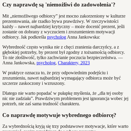
Czy naprawdę są 'niemożliwi do zadowolenia'?
Mit „niemożliwego odbiorcy” jest mocno zakorzeniony w kulturze
prezentowania, ale rzadko bywa prawdziwy. W rzeczywistości
każdy – nawet najbardziej krytyczny – może docenić prezent, jeśli
zostanie on dobrany z wyczuciem i zrozumieniem motywacji
odbiorcy. Jak podkreśla
psycholog
Anna Jankowska:
Wybredność często wynika nie z chęci zranienia darczyńcy, a z
głębokiej potrzeby, by prezent był zgodny z tożsamością odbiorcy.
To nie złośliwość, tylko zachwianie poczucia bezpieczeństwa. —
Anna Jankowska,
psycholog
,
Charaktery, 2023
W praktyce oznacza to, że przy odpowiednim podejściu i
zrozumieniu, nawet najbardziej wymagający odbiorca może być
szczerze zaskoczony i wzruszony.
Dlatego nie warto popadać w pułapkę myślenia, że „dla tej osoby
nic nie zadziała”. Prawdziwym problemem jest ignorancja wobec jej
potrzeb, nie zaś sama trudność charakteru.
Co naprawdę motywuje wybrednego odbiorcę?
Za wybrednością kryją się trzy podstawowe motywacje, które warto