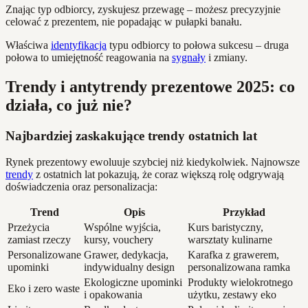
Znając typ odbiorcy, zyskujesz przewagę – możesz precyzyjnie
celować z prezentem, nie popadając w pułapki banału.
Właściwa
identyfikacja
typu odbiorcy to połowa sukcesu – druga
połowa to umiejętność reagowania na
sygnały
i zmiany.
Trendy i antytrendy prezentowe 2025: co
działa, co już nie?
Najbardziej zaskakujące trendy ostatnich lat
Rynek prezentowy ewoluuje szybciej niż kiedykolwiek. Najnowsze
trendy
z ostatnich lat pokazują, że coraz większą rolę odgrywają
doświadczenia oraz personalizacja:
Trend
Opis
Przykład
Przeżycia
Wspólne wyjścia,
Kurs baristyczny,
zamiast rzeczy
kursy, vouchery
warsztaty kulinarne
Personalizowane
Grawer, dedykacja,
Karafka z grawerem,
upominki
indywidualny design
personalizowana ramka
Ekologiczne upominki
Produkty wielokrotnego
Eko i zero waste
i opakowania
użytku, zestawy eko