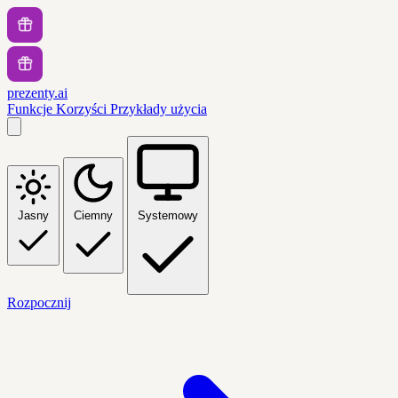
prezenty.ai
Funkcje
Korzyści
Przykłady użycia
Jasny
Ciemny
Systemowy
Rozpocznij