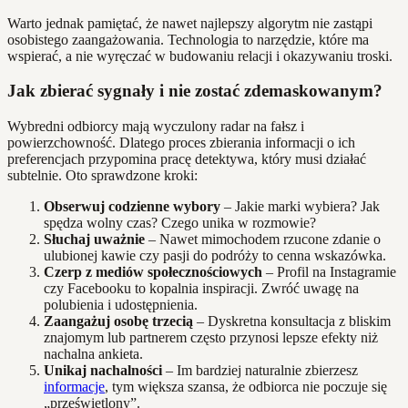
Warto jednak pamiętać, że nawet najlepszy algorytm nie zastąpi
osobistego zaangażowania. Technologia to narzędzie, które ma
wspierać, a nie wyręczać w budowaniu relacji i okazywaniu troski.
Jak zbierać sygnały i nie zostać zdemaskowanym?
Wybredni odbiorcy mają wyczulony radar na fałsz i
powierzchowność. Dlatego proces zbierania informacji o ich
preferencjach przypomina pracę detektywa, który musi działać
subtelnie. Oto sprawdzone kroki:
Obserwuj codzienne wybory
– Jakie marki wybiera? Jak
spędza wolny czas? Czego unika w rozmowie?
Słuchaj uważnie
– Nawet mimochodem rzucone zdanie o
ulubionej kawie czy pasji do podróży to cenna wskazówka.
Czerp z mediów społecznościowych
– Profil na Instagramie
czy Facebooku to kopalnia inspiracji. Zwróć uwagę na
polubienia i udostępnienia.
Zaangażuj osobę trzecią
– Dyskretna konsultacja z bliskim
znajomym lub partnerem często przynosi lepsze efekty niż
nachalna ankieta.
Unikaj nachalności
– Im bardziej naturalnie zbierzesz
informacje
, tym większa szansa, że odbiorca nie poczuje się
„prześwietlony”.