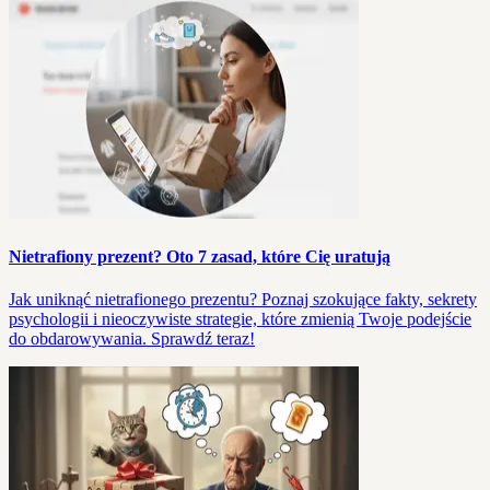
Nietrafiony prezent? Oto 7 zasad, które Cię uratują
Jak uniknąć nietrafionego prezentu? Poznaj szokujące fakty, sekrety
psychologii i nieoczywiste strategie, które zmienią Twoje podejście
do obdarowywania. Sprawdź teraz!