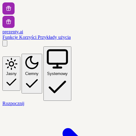
prezenty.ai
Funkcje
Korzyści
Przykłady użycia
Jasny
Ciemny
Systemowy
Rozpocznij