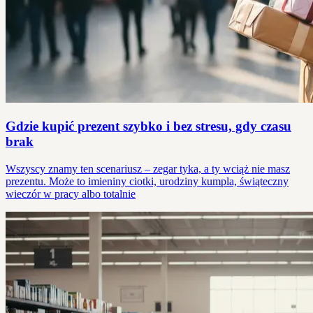
Gdzie kupić prezent szybko i bez stresu, gdy czasu
brak
Wszyscy znamy ten scenariusz – zegar tyka, a ty wciąż nie masz
prezentu. Może to imieniny ciotki, urodziny kumpla, świąteczny
wieczór w pracy albo totalnie