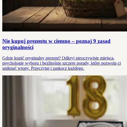
Nie kupuj prezentu w ciemno – poznaj 9 zasad
oryginalności
Gdzie kupić oryginalny prezent? Odkryj nieoczywiste miejsca,
psychologię wyboru i bezlitośnie szczere porady, które pozwolą ci
uniknąć wtopy. Przeczytaj i zaskocz każdego.