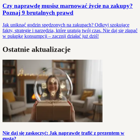
Czy naprawdę musisz marnować życie na zakupy?
Poznaj 9 brutalnych prawd
Jak uniknąć godzin spędzonych na zakupach? Odkryj szokujące
fakty, strategie i narzędzia, które uratują twój czas. Nie daj się złapać
w pułapkę konsumpcji – zacznij działać już dziś!
Ostatnie aktualizacje
Nie daj się zaskoczyć: Jak naprawdę trafić z prezentem w
gusta?