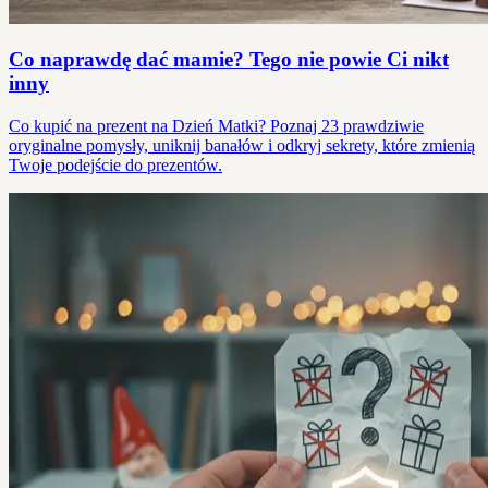
Co naprawdę dać mamie? Tego nie powie Ci nikt
inny
Co kupić na prezent na Dzień Matki? Poznaj 23 prawdziwie
oryginalne pomysły, uniknij banałów i odkryj sekrety, które zmienią
Twoje podejście do prezentów.