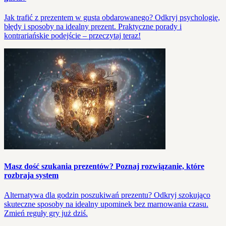
Jak trafić z prezentem w gusta obdarowanego? Odkryj psychologię,
błędy i sposoby na idealny prezent. Praktyczne porady i
kontrariańskie podejście – przeczytaj teraz!
Masz dość szukania prezentów? Poznaj rozwiązanie, które
rozbraja system
Alternatywa dla godzin poszukiwań prezentu? Odkryj szokująco
skuteczne sposoby na idealny upominek bez marnowania czasu.
Zmień reguły gry już dziś.