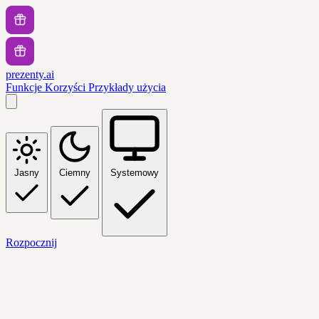
prezenty.ai
Funkcje
Korzyści
Przykłady użycia
Jasny
Ciemny
Systemowy
Rozpocznij