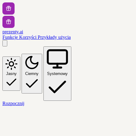
prezenty.ai
Funkcje
Korzyści
Przykłady użycia
Jasny
Ciemny
Systemowy
Rozpocznij