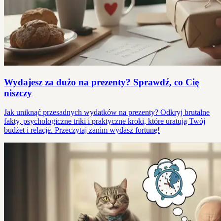
Wydajesz za dużo na prezenty? Sprawdź, co Cię
niszczy
Jak uniknąć przesadnych wydatków na prezenty? Odkryj brutalne
fakty, psychologiczne triki i praktyczne kroki, które uratują Twój
budżet i relacje. Przeczytaj zanim wydasz fortunę!