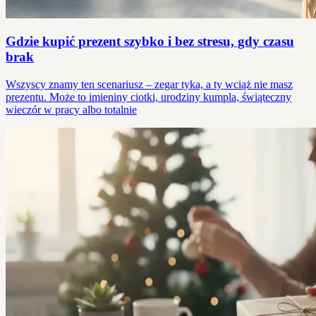
Gdzie kupić prezent szybko i bez stresu, gdy czasu
brak
Wszyscy znamy ten scenariusz – zegar tyka, a ty wciąż nie masz
prezentu. Może to imieniny ciotki, urodziny kumpla, świąteczny
wieczór w pracy albo totalnie