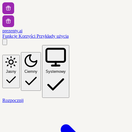
prezenty.ai
Funkcje
Korzyści
Przykłady użycia
Jasny
Ciemny
Systemowy
Rozpocznij