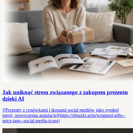
Jak uniknąć stresu związanego z zakupem prezentu
dzięki AI
![Prezenty z cenówkami i ikonami social mediów jako symbol
presji, nowoczesna aranżacja](https://obrazki.ai/m/wrapped-gifts--
price-tags--social-media-icons)