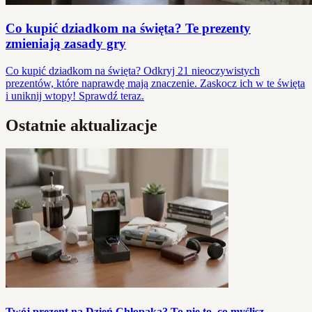
Co kupić dziadkom na święta? Te prezenty
zmieniają zasady gry
Co kupić dziadkom na święta? Odkryj 21 nieoczywistych
prezentów, które naprawdę mają znaczenie. Zaskocz ich w te święta
i uniknij wtopy! Sprawdź teraz.
Ostatnie aktualizacje
Twój prezent na Dzień Chłopaka? To nie to, co myślisz