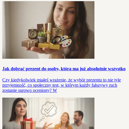
Jak dobrać prezent do osoby, która ma już absolutnie wszystko
Czy kiedykolwiek miałeś wrażenie, że wybór prezentu to nie tyle
przyjemność, co społeczny test, w którym każdy fałszywy ruch
zostanie surowo oceniony? W