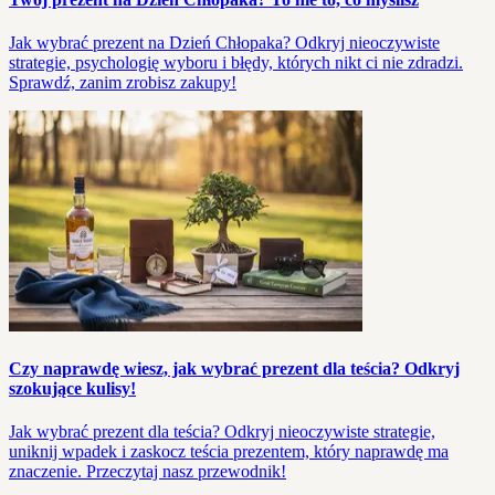
Jak wybrać prezent na Dzień Chłopaka? Odkryj nieoczywiste
strategie, psychologię wyboru i błędy, których nikt ci nie zdradzi.
Sprawdź, zanim zrobisz zakupy!
Czy naprawdę wiesz, jak wybrać prezent dla teścia? Odkryj
szokujące kulisy!
Jak wybrać prezent dla teścia? Odkryj nieoczywiste strategie,
uniknij wpadek i zaskocz teścia prezentem, który naprawdę ma
znaczenie. Przeczytaj nasz przewodnik!