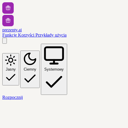
prezenty.ai
Funkcje
Korzyści
Przykłady użycia
Jasny
Ciemny
Systemowy
Rozpocznij