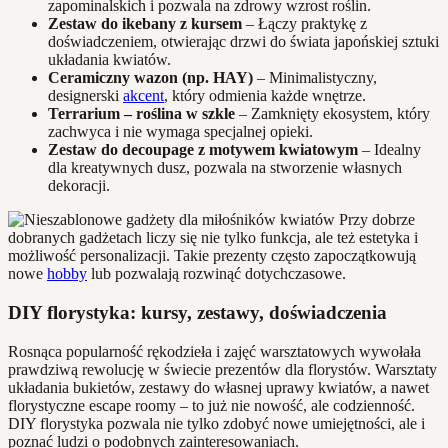
zapominalskich i pozwala na zdrowy wzrost roślin.
Zestaw do ikebany z kursem
– Łączy praktykę z
doświadczeniem, otwierając drzwi do świata japońskiej sztuki
układania kwiatów.
Ceramiczny wazon (np. HAY)
– Minimalistyczny,
designerski
akcent
, który odmienia każde wnętrze.
Terrarium – roślina w szkle
– Zamknięty ekosystem, który
zachwyca i nie wymaga specjalnej opieki.
Zestaw do decoupage z motywem kwiatowym
– Idealny
dla kreatywnych dusz, pozwala na stworzenie własnych
dekoracji.
Przy dobrze
dobranych gadżetach liczy się nie tylko funkcja, ale też estetyka i
możliwość personalizacji. Takie prezenty często zapoczątkowują
nowe
hobby
lub pozwalają rozwinąć dotychczasowe.
DIY florystyka: kursy, zestawy, doświadczenia
Rosnąca popularność rękodzieła i zajęć warsztatowych wywołała
prawdziwą rewolucję w świecie prezentów dla florystów. Warsztaty
układania bukietów, zestawy do własnej uprawy kwiatów, a nawet
florystyczne escape roomy – to już nie nowość, ale codzienność.
DIY florystyka pozwala nie tylko zdobyć nowe umiejętności, ale i
poznać ludzi o podobnych zainteresowaniach.