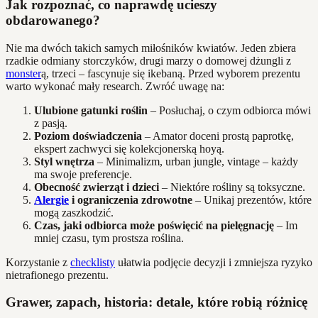
Jak rozpoznać, co naprawdę ucieszy
obdarowanego?
Nie ma dwóch takich samych miłośników kwiatów. Jeden zbiera
rzadkie odmiany storczyków, drugi marzy o domowej dżungli z
monster
ą, trzeci – fascynuje się ikebaną. Przed wyborem prezentu
warto wykonać mały research. Zwróć uwagę na:
Ulubione gatunki roślin
– Posłuchaj, o czym odbiorca mówi
z pasją.
Poziom doświadczenia
– Amator doceni prostą paprotkę,
ekspert zachwyci się kolekcjonerską hoyą.
Styl wnętrza
– Minimalizm, urban jungle, vintage – każdy
ma swoje preferencje.
Obecność zwierząt i dzieci
– Niektóre rośliny są toksyczne.
Alergie
i ograniczenia zdrowotne
– Unikaj prezentów, które
mogą zaszkodzić.
Czas, jaki odbiorca może poświęcić na pielęgnację
– Im
mniej czasu, tym prostsza roślina.
Korzystanie z
checklisty
ułatwia podjęcie decyzji i zmniejsza ryzyko
nietrafionego prezentu.
Grawer, zapach, historia: detale, które robią różnicę