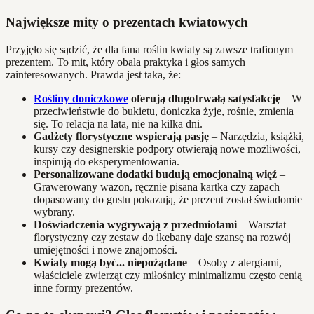
Największe mity o prezentach kwiatowych
Przyjęło się sądzić, że dla fana roślin kwiaty są zawsze trafionym
prezentem. To mit, który obala praktyka i głos samych
zainteresowanych. Prawda jest taka, że:
Rośliny doniczkowe
oferują długotrwałą satysfakcję
– W
przeciwieństwie do bukietu, doniczka żyje, rośnie, zmienia
się. To relacja na lata, nie na kilka dni.
Gadżety florystyczne wspierają pasję
– Narzędzia, książki,
kursy czy designerskie podpory otwierają nowe możliwości,
inspirują do eksperymentowania.
Personalizowane dodatki budują emocjonalną więź
–
Grawerowany wazon, ręcznie pisana kartka czy zapach
dopasowany do gustu pokazują, że prezent został świadomie
wybrany.
Doświadczenia wygrywają z przedmiotami
– Warsztat
florystyczny czy zestaw do ikebany daje szansę na rozwój
umiejętności i nowe znajomości.
Kwiaty mogą być... niepożądane
– Osoby z alergiami,
właściciele zwierząt czy miłośnicy minimalizmu często cenią
inne formy prezentów.