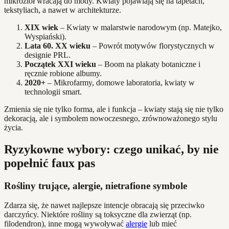
mikroziół wracają do mody. Kwiaty pojawiają się na tapetach,
tekstyliach, a nawet w architekturze.
XIX wiek
– Kwiaty w malarstwie narodowym (np. Matejko,
Wyspiański).
Lata 60. XX wieku
– Powrót motywów florystycznych w
designie PRL.
Początek XXI wieku
– Boom na plakaty botaniczne i
ręcznie robione albumy.
2020+
– Mikrofarmy, domowe laboratoria, kwiaty w
technologii smart.
Zmienia się nie tylko forma, ale i funkcja – kwiaty stają się nie tylko
dekoracją, ale i symbolem nowoczesnego, zrównoważonego stylu
życia.
Ryzykowne wybory: czego unikać, by nie
popełnić faux pas
Rośliny trujące, alergie, nietrafione symbole
Zdarza się, że nawet najlepsze intencje obracają się przeciwko
darczyńcy. Niektóre rośliny są toksyczne dla zwierząt (np.
filodendron), inne mogą wywoływać
alergie
lub mieć