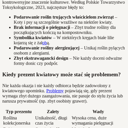
kontrowersyjne znaczenie kulturowe. Według Polskie Towarzystwo
Toksykologiczne, 2023, najczęstsze błędy to:
Podarowanie roślin trujących właścicielom zwierząt
–
Koty i psy są szczególnie wrażliwe na niektóre kwiaty.
Brak informacji o pielęgnacji
– Zbyt trudne rośliny dla
początkujących kończą na kompostowniku.
Symbolika kwiatów
– W niektórych kręgach białe lilie
kojarzą się z żał
ob
ą.
Podarowanie rośliny alergizującej
– Unikaj roślin pylących
osobom z alergiami.
Zbyt ekstrawagancki design
– Nie każdy doceni odważne
formy donic czy podpór.
Kiedy prezent kwiatowy może stać się problemem?
Nie każda okazja i nie każdy odbiorca będzie zadowolony z
kwiatowego upominku.
Problemy
pojawiają się, gdy prezent
wymaga zbyt dużego zaangażowania, nie pasuje do stylu życia lub
narusza prywatność (np. zbyt osobisty grawer).
Typ prezentu
Zalety
Wady
Roślina
Unikalność, długi
Wysoka cena, duże
kolekcjonerska
czas życia
wymagania pielęgnacji