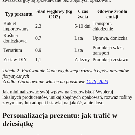
zwłaszcza gdy są sprzedawane bez zbędnych opakowań.
Ślad węglowy (kg
Czas
Główne źródło
Typ prezentu
CO2)
życia
emisji
Bukiet
Transport,
2,3
5-10 dni
importowany
chłodzenie
Roślina
0,7
Lata
Uprawa, doniczka
doniczkowa
Produkcja szkła,
Terrarium
0,9
Lata
transport
Zestaw DIY
1,1
Zależny
Produkcja zestawu
Tabela 2: Porównanie śladu węglowego różnych typów prezentów
florystycznych
Źródło: Opracowanie własne na podstawie
GUS, 2023
Jak minimalizować swój wpływ na środowisko? Wybieraj
lokalnych producentów, unikaj zbędnych opakowań, rozważ rośliny
z wymiany lub adopcji i stawiaj na jakość, a nie ilość.
Personalizacja prezentu: jak trafić w
dziesiątkę