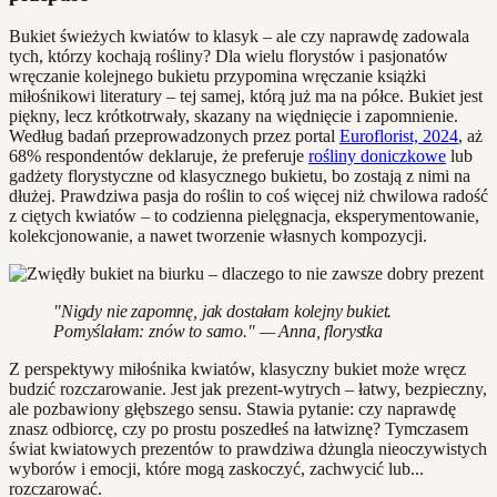
Bukiet świeżych kwiatów to klasyk – ale czy naprawdę zadowala
tych, którzy kochają rośliny? Dla wielu florystów i pasjonatów
wręczanie kolejnego bukietu przypomina wręczanie książki
miłośnikowi literatury – tej samej, którą już ma na półce. Bukiet jest
piękny, lecz krótkotrwały, skazany na więdnięcie i zapomnienie.
Według badań przeprowadzonych przez portal
Euroflorist, 2024
, aż
68% respondentów deklaruje, że preferuje
rośliny doniczkowe
lub
gadżety florystyczne od klasycznego bukietu, bo zostają z nimi na
dłużej. Prawdziwa pasja do roślin to coś więcej niż chwilowa radość
z ciętych kwiatów – to codzienna pielęgnacja, eksperymentowanie,
kolekcjonowanie, a nawet tworzenie własnych kompozycji.
"Nigdy nie zapomnę, jak dostałam kolejny bukiet.
Pomyślałam: znów to samo." — Anna, florystka
Z perspektywy miłośnika kwiatów, klasyczny bukiet może wręcz
budzić rozczarowanie. Jest jak prezent-wytrych – łatwy, bezpieczny,
ale pozbawiony głębszego sensu. Stawia pytanie: czy naprawdę
znasz odbiorcę, czy po prostu poszedłeś na łatwiznę? Tymczasem
świat kwiatowych prezentów to prawdziwa dżungla nieoczywistych
wyborów i emocji, które mogą zaskoczyć, zachwycić lub...
rozczarować.