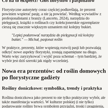
Co na to eksperci? Głos florystów i pasjonatów
Florystyczne autorytety coraz częściej podkreślają, że prezent
powinien wspierać pasję, a nie ją powielać. Według wywiadów z
profesjonalistami z branży (Lancerto, 2024), narzędzia do
pielęgnacji, książki o roślinach czy kolekcjonerskie egzemplarze
cieszą się znacznie większym uznaniem niż kolejny bukiet.
"Lepiej podarować narzędzia do pielęgnacji niż kolejny
bukiet." — Michał, pasjonat roślin
W praktyce, prezenty, które wspierają rozwój pasji lub pozwalają
odkryć nowe aspekty florystyki, zostają zapamiętane na długo.
Warto więc zaryzykować i wyjść poza schemat – tym bardziej, że
wybór jest dziś szeroki jak nigdy wcześniej.
Nowa era prezentów: od roślin domowych
po florystyczne gadżety
Rośliny doniczkowe: symbolika, trendy i praktyka
Roślina doniczkowa jako prezent to nie tylko praktyczny wybór, ale
także manifestacja wartości. W kulturze polskiej (i nie tylko)
podarowanie rośliny bywa symbolem przyjaźni, troski i pragnienia,