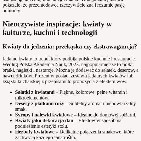
pokazało, że prezentodawca rzeczywiście zna i rozumie pasję
odbiorcy.
Nieoczywiste inspiracje: kwiaty w
kulturze, kuchni i technologii
Kwiaty do jedzenia: przekąska czy ekstrawagancja?
Jadalne kwiaty to trend, który podbija polskie kuchnie i restauracje.
Według Polska Akademia Nauk, 2023, najpopularniejsze to fiołki,
bratki, nagietki i nasturcje. Można je dodawać do sałatek, deserów, a
nawet drinków. Prezent w postaci zestawu jadalnych kwiatów lub
książki kucharskiej z przepisami to propozycja z efektem wow.
Sałatki z kwiatami
– Piękne, kolorowe, pełne witamin i
mikroelementów.
Desery z płatkami róży
– Subtelny aromat i niepowtarzalny
smak.
Syropy i nalewki kwiatowe
– Idealne do domowej spiżarni.
Kwiaty jako dekoracja dań
– Efektowny sposób na
podniesienie estetyki stołu.
Herbaty kwiatowe
– Delikatne połączenia smakowe, które
zachwycą każdego fana roślin.