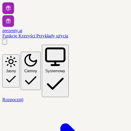
prezenty.ai
Funkcje
Korzyści
Przykłady użycia
Jasny
Ciemny
Systemowy
Rozpocznij