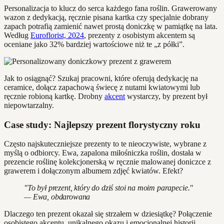
Personalizacja to klucz do serca każdego fana roślin. Grawerowany
wazon z dedykacją, ręcznie pisana kartka czy specjalnie dobrany
zapach potrafią zamienić nawet prostą doniczkę w pamiątkę na lata.
Według
Euroflorist, 2024
, prezenty z osobistym akcentem są
oceniane jako 32% bardziej wartościowe niż te „z półki”.
Jak to osiągnąć? Szukaj pracowni, które oferują dedykację na
ceramice, dołącz zapachową świecę z nutami kwiatowymi lub
ręcznie robioną kartkę. Drobny
akcent
wystarczy, by prezent był
niepowtarzalny.
Case study: Najlepszy prezent florystyczny roku
Często najskuteczniejsze prezenty to te nieoczywiste, wybrane z
myślą o odbiorcy. Ewa, zapalona miłośniczka roślin, dostała w
prezencie roślinę kolekcjonerską w ręcznie malowanej doniczce z
grawerem i dołączonym albumem zdjęć kwiatów. Efekt?
"To był prezent, który do dziś stoi na moim parapecie."
— Ewa, obdarowana
Dlaczego ten prezent okazał się strzałem w dziesiątkę? Połączenie
osobistego akcentu, unikalnego okazu i emocjonalnej historii