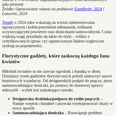
jako prezenty
Źródło: Opracowanie własne na podstawie
Euroflorist, 2024
i
Lancerto, 2024
Trendy
z 2024 roku wskazują na wzrost zainteresowania
egzotycznymi i kolekcjonerskimi odmianami, roślinami
oczyszczającymi powietrze oraz doniczkami samowodnymi. Coraz
większą wagę przykłada się także do etyki – rośliny z
certyfikowanych upraw czy ograniczonym śladem węglowym
zyskują na popularności.
Florystyczne gadżety, które zaskoczą każdego fana
kwiatów
Miłośnik kwiatów to nie zawsze ogrodnik z łopatką w dłoni.
Dzisiejszy rynek gadżetów florystycznych potrafi zaskoczyć nawet
branżowych wyjadaczy. Od designerskich podpór do pnączy, przez
samonawadniające doniczki, po zestawy do domowej uprawy
mikroziół – wybór jest zaskakująco szeroki.
Designerska drabinka/podpora do roślin pnących
–
Nadaje wnętrzu charakter i pozwala wyeksponować okazy w
nowy sposób.
Samonawadniająca doniczka
– Rozwiązuje problem