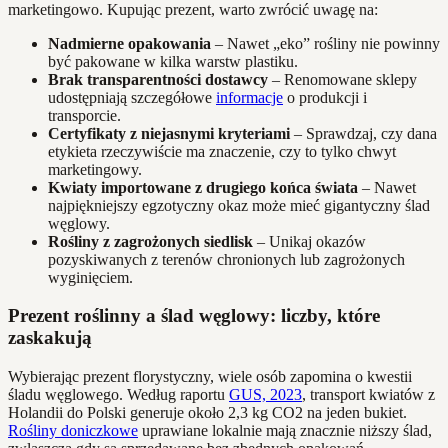
marketingowo. Kupując prezent, warto zwrócić uwagę na:
Nadmierne opakowania
– Nawet „eko” rośliny nie powinny
być pakowane w kilka warstw plastiku.
Brak transparentności dostawcy
– Renomowane sklepy
udostępniają szczegółowe
informacje
o produkcji i
transporcie.
Certyfikaty z niejasnymi kryteriami
– Sprawdzaj, czy dana
etykieta rzeczywiście ma znaczenie, czy to tylko chwyt
marketingowy.
Kwiaty importowane z drugiego końca świata
– Nawet
najpiękniejszy egzotyczny okaz może mieć gigantyczny ślad
węglowy.
Rośliny z zagrożonych siedlisk
– Unikaj okazów
pozyskiwanych z terenów chronionych lub zagrożonych
wyginięciem.
Prezent roślinny a ślad węglowy: liczby, które
zaskakują
Wybierając prezent florystyczny, wiele osób zapomina o kwestii
śladu węglowego. Według raportu
GUS, 2023
, transport kwiatów z
Holandii do Polski generuje około 2,3 kg CO2 na jeden bukiet.
Rośliny doniczkowe
uprawiane lokalnie mają znacznie niższy ślad,