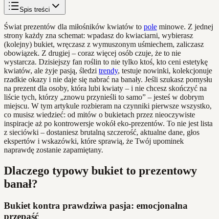
Spis treści
Świat prezentów dla miłośników kwiatów to
pole
minowe. Z jednej
strony każdy zna schemat: wpadasz do kwiaciarni, wybierasz
(kolejny) bukiet, wręczasz z wymuszonym uśmiechem, zaliczasz
obowiązek. Z drugiej – coraz więcej osób czuje, że to nie
wystarcza. Dzisiejszy fan roślin to nie tylko ktoś, kto ceni estetykę
kwiatów, ale żyje pasją, śledzi
trendy
, testuje nowinki, kolekcjonuje
rzadkie okazy i nie daje się nabrać na banały. Jeśli szukasz pomysłu
na prezent dla osoby, która lubi kwiaty – i nie chcesz skończyć na
liście tych, którzy „znowu przynieśli to samo” – jesteś w dobrym
miejscu. W tym artykule rozbieram na czynniki pierwsze wszystko,
co musisz wiedzieć: od mitów o bukietach przez nieoczywiste
inspiracje aż po kontrowersje wokół eko-prezentów. To nie jest lista
z sieciówki – dostaniesz brutalną szczerość, aktualne dane, głos
ekspertów i wskazówki, które sprawią, że Twój upominek
naprawdę zostanie zapamiętany.
Dlaczego typowy bukiet to prezentowy
banał?
Bukiet kontra prawdziwa pasja: emocjonalna
przepaść