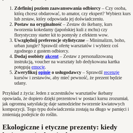
Zdefiniuj poziom zaawansowania odbiorcy
– Czy osoba,
którą chcesz obdarować, to amator, czy ekspert? Wybierz kurs
lub zestaw, który odpowiada jej doświadczeniu.
Postaw na oryginalność
– Zestaw do ikebany, kurs
tworzenia kokedamy (japońskiej kuli z mchu) czy
florystyczny starter kit to pomysły z efektem wow.
Uwzględnij preferencje stylistyczne
– Minimalizm, boho,
urban jungle? Sprawdź ofertę warsztatów i wybierz coś
zgodnego z gustem odbiorcy.
Dodaj osobisty
akcent
– Zestaw z personalizowaną
instrukcją, voucher na warsztaty lub dedykowana kartka
potęgują
emocje
.
Zweryfikuj
opinie
o usługodawcy
– Sprawdź
recenzje
kursów i zestawów, aby mieć pewność, że prezent będzie
udany.
Przykład z życia: Jeden z uczestników warsztatów ikebany
opowiada, że dopiero dzięki prezentowi w postaci kursu zrozumiał,
jak ogromną satysfakcję daje samodzielne tworzenie kwiatowych
kompozycji. Tego typu doświadczenia zostają na długo w pamięci i
zmieniają podejście do roślin.
Ekologiczne i etyczne prezenty: kiedy