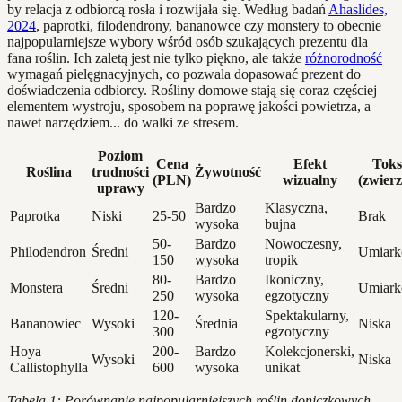
by relacja z odbiorcą rosła i rozwijała się. Według badań
Ahaslides,
2024
, paprotki, filodendrony, bananowce czy monstery to obecnie
najpopularniejsze wybory wśród osób szukających prezentu dla
fana roślin. Ich zaletą jest nie tylko piękno, ale także
różnorodność
wymagań pielęgnacyjnych, co pozwala dopasować prezent do
doświadczenia odbiorcy. Rośliny domowe stają się coraz częściej
elementem wystroju, sposobem na poprawę jakości powietrza, a
nawet narzędziem... do walki ze stresem.
Poziom
Cena
Efekt
Toks
Roślina
trudności
Żywotność
(PLN)
wizualny
(zwierz
uprawy
Bardzo
Klasyczna,
Paprotka
Niski
25-50
Brak
wysoka
bujna
50-
Bardzo
Nowoczesny,
Philodendron
Średni
Umiar
150
wysoka
tropik
80-
Bardzo
Ikoniczny,
Monstera
Średni
Umiar
250
wysoka
egzotyczny
120-
Spektakularny,
Bananowiec
Wysoki
Średnia
Niska
300
egzotyczny
Hoya
200-
Bardzo
Kolekcjonerski,
Wysoki
Niska
Callistophylla
600
wysoka
unikat
Tabela 1: Porównanie najpopularniejszych roślin doniczkowych