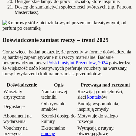
Designerskie lampy do pracy – światło, które inspiruje.
Dostęp do zamkniętych społeczności twórczych (np. Patreon,
Masterclass).
Doświadczenie zamiast rzeczy – trend 2025
Coraz więcej badań pokazuje, że prezenty w formie doświadczenia
są bardziej zapamiętywane niż rzeczy materialne. Badanie
przeprowadzone przez
Polski Instytut Prezentów, 2024
potwierdza,
że większość osób kreatywnych preferuje vouchery na warsztaty,
kursy i wydarzenia kulturalne zamiast przedmiotów.
Doświadczenie
Opis
Przewaga nad rzeczami
Warsztaty
Nauka nowej
Rozwijają umiejętności,
artystyczne
techniki
sieci
kontakt
ów
Odkrywanie
Budują wspomnienia,
Degustacje
smaków
inspirują zmysły
Abonament na
Szeroki dostęp do
Motywuje do stałego
wydarzenia
kultury
rozwoju
Vouchery na
Ekstremalne
Wytrącają z rutyny,
przeżycia
emocje
otwierają głowę