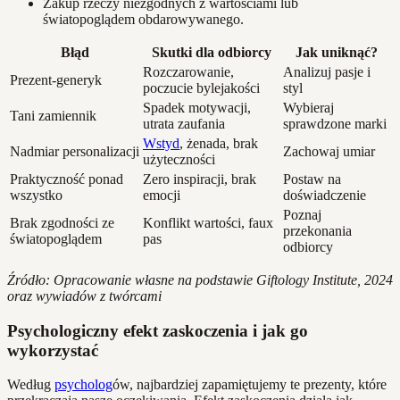
Zakup rzeczy niezgodnych z wartościami lub
światopoglądem obdarowywanego.
Błąd
Skutki dla odbiorcy
Jak uniknąć?
Rozczarowanie,
Analizuj pasje i
Prezent-generyk
poczucie bylejakości
styl
Spadek motywacji,
Wybieraj
Tani zamiennik
utrata zaufania
sprawdzone marki
Wstyd
, żenada, brak
Nadmiar personalizacji
Zachowaj umiar
użyteczności
Praktyczność ponad
Zero inspiracji, brak
Postaw na
wszystko
emocji
doświadczenie
Poznaj
Brak zgodności ze
Konflikt wartości, faux
przekonania
światopoglądem
pas
odbiorcy
Źródło: Opracowanie własne na podstawie Giftology Institute, 2024
oraz wywiadów z twórcami
Psychologiczny efekt zaskoczenia i jak go
wykorzystać
Według
psycholog
ów, najbardziej zapamiętujemy te prezenty, które