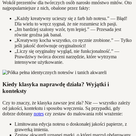
Wokół prezentów dla twórczych osób narosło mnóstwo mitów. Oto
najpopularniejsze z nich, obalone przez fakty:
„Każdy kreatywny ucieszy się z farb lub notesu.” — Błąd!
Dla wielu to wręcz sygnał, że nie rozumiesz ich pasji.
„Im bardziej szalony wzór, tym lepiej.” — Przesada jest
równie groźna jak banał.
„Kreatywny kocha wszystko, co ręcznie zrobione.” — Tylko
jeśli jakość dorównuje oryginalności!
„Liczy się oryginalny wygląd, nie funkcjonalność.” —
Prawdziwy twórca doceni narzędzie, które wytrzyma
intensywne użytkowanie.
Kiedy klasyka naprawdę działa? Wyjątki i
konteksty
Czy to znaczy, że klasyka zawsze jest zła? Nie — wszystko zależy
od jakości, kontekstu i sposobu wręczenia. Są przypadki, gdy
dobrze dobrany
notes
czy zestaw do malowania robi wrażenie:
Limitowana edycja notesu o doskonałej jakości papierze, z
grawerką imienia.
Zestaw akwareli uznanej marki, o której marzył obdarowany.