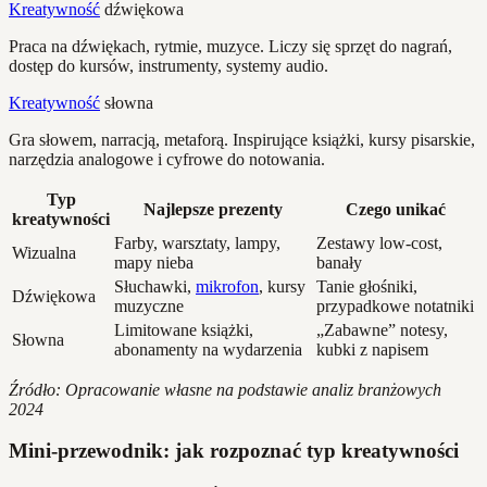
Kreatywność
dźwiękowa
Praca na dźwiękach, rytmie, muzyce. Liczy się sprzęt do nagrań,
dostęp do kursów, instrumenty, systemy audio.
Kreatywność
słowna
Gra słowem, narracją, metaforą. Inspirujące książki, kursy pisarskie,
narzędzia analogowe i cyfrowe do notowania.
Typ
Najlepsze prezenty
Czego unikać
kreatywności
Farby, warsztaty, lampy,
Zestawy low-cost,
Wizualna
mapy nieba
banały
Słuchawki,
mikrofon
, kursy
Tanie głośniki,
Dźwiękowa
muzyczne
przypadkowe notatniki
Limitowane książki,
„Zabawne” notesy,
Słowna
abonamenty na wydarzenia
kubki z napisem
Źródło: Opracowanie własne na podstawie analiz branżowych
2024
Mini-przewodnik: jak rozpoznać typ kreatywności