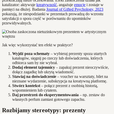
przekraczają nasze oczekiwania. Efekt zaskoczenia działa jak
katalizator: aktywuje
kreatywność
, angażuje
emocje
i zostaje w
pamięci na dłużej. Badania
Journal of Gifted Psychology, 2023
pokazują, że niespodzianki w prezentach prowadzą do wzrostu
satysfakcji o spora część w porównaniu do upominków
przewidywalnych.
Jak więc wykorzystać ten efekt w praktyce?
Wyjdź poza schematy
– wybieraj prezenty spoza utartych
katalogów, sięgnij po rzeczy lub doświadczenia, których
odbiorca sam by nie wybrał.
Dodaj element tajemnicy
– zapakuj prezent nieoczywiście,
dołącz zagadkę lub ukrytą wiadomość.
Stawiaj na doświadczenie
– voucher na warsztaty, bilet na
nieznane wydarzenie, subskrypcja na kreatywną platformę.
Stwórz kontekst
– połącz prezent z osobistą historią,
wspomnieniem lub cytatem.
Daj przestrzeń do eksperymentowania
– np. zestaw do
własnych perfum zamiast gotowego zapachu.
Rozbijamy stereotypy: prezenty