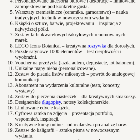
Personalizowane akcesoria biurowe i dekoracje – limitowane,
zaprojektowane pod konkretne gusta.
Warsztaty rzemieślnicze (ceramika, garncarstwo) – nauka
tradycyjnych technik w nowoczesnym wydaniu.
Książki o sztuce, barwie, projektowaniu – inspiracja z
najwyższej półki.
Zestaw farb akwarelowych/akrylowych renomowanych
marek.
LEGO Icons Botanical – kreatywna
rozrywka
dla dorosłych.
Puzzle satynowe 1000 elementów – test cierpliwości i
wyobraźni.
Voucher na przeżycia (jazda autem, degustacje, lot balonem).
Unikalne mapy nieba (personalizowane).
Zestaw do pisania listów miłosnych – powrót do analogowej
komunikacji.
Abonament na wydarzenia kulturalne (teatr, koncerty,
wystawy).
Zestaw do pieczenia ciasteczek – dla kreatywnych smakoszy.
Designerskie
długopisy
, notesy kolekcjonerskie.
Limitowane edycje książek.
Cyfrowa ramka na zdjęcia – prezentacja portfolio,
wspomnień, inspiracji.
Kreatywne kursy online – od malarstwa po analizę barw.
Zestaw do kaligrafii – sztuka pisma w nowoczesnym
wydaniu.