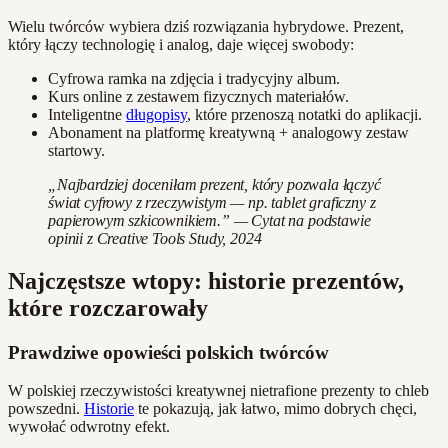
Wielu twórców wybiera dziś rozwiązania hybrydowe. Prezent,
który łączy technologię i analog, daje więcej swobody:
Cyfrowa ramka na zdjęcia i tradycyjny album.
Kurs online z zestawem fizycznych materiałów.
Inteligentne
długopisy
, które przenoszą notatki do aplikacji.
Abonament na platformę kreatywną + analogowy zestaw
startowy.
„Najbardziej doceniłam prezent, który pozwala łączyć
świat cyfrowy z rzeczywistym — np. tablet graficzny z
papierowym szkicownikiem.” — Cytat na podstawie
opinii z Creative Tools Study, 2024
Najczęstsze wtopy: historie prezentów,
które rozczarowały
Prawdziwe opowieści polskich twórców
W polskiej rzeczywistości kreatywnej nietrafione prezenty to chleb
powszedni.
Historie
te pokazują, jak łatwo, mimo dobrych chęci,
wywołać odwrotny efekt.