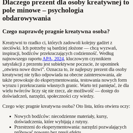
Dlaczego prezent dla osoby kreatywnej to
pole minowe – psychologia
obdarowywania
Czego naprawdę pragnie kreatywna osoba?
Kreatywni to rzadko ci, których zadowoli kolejny gadżet z
sieciówki. Ich potrzeby są bardziej złożone — chcą wyzwań,
inspiracji, bodźców przekraczających codzienność. Według
najnowszego raportu
APA, 2024
, kluczowym czynnikiem
satysfakcji z prezentu jest subiektywne poczucie, że upominek
„otwiera nowe drzwi”. Oznacza to, że najlepszy prezent dla osoby
kreatywnej nie tylko odpowiada na obecne zainteresowania, ale
także prowokuje do eksperymentowania, testowania nowych form
wyrazu i przekraczania własnych granic. Warto też pamiętać, że dla
wielu twórców liczy się nie rzecz, ale możliwość — dostęp do
doświadczeń, narzędzi, społeczności czy wiedzy.
Czego więc pragnie kreatywna osoba? Oto lista, która otwiera oczy:
Nowych bodźców: niecodzienne materiały, kursy,
doświadczenia, które wybijają z rutyny.
Przestrzeni do eksperymentowania: narzędzi pozwalających
próbować nowego bez presji efektu.