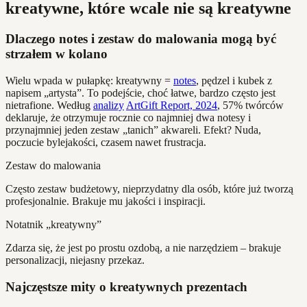
kreatywne, które wcale nie są kreatywne
Dlaczego notes i zestaw do malowania mogą być
strzałem w kolano
Wielu wpada w pułapkę: kreatywny =
notes
, pędzel i kubek z
napisem „artysta”. To podejście, choć łatwe, bardzo często jest
nietrafione. Według
analizy
ArtGift Report, 2024
, 57% twórców
deklaruje, że otrzymuje rocznie co najmniej dwa notesy i
przynajmniej jeden zestaw „tanich” akwareli. Efekt? Nuda,
poczucie bylejakości, czasem nawet frustracja.
Zestaw do malowania
Często zestaw budżetowy, nieprzydatny dla osób, które już tworzą
profesjonalnie. Brakuje mu jakości i inspiracji.
Notatnik „kreatywny”
Zdarza się, że jest po prostu ozdobą, a nie narzędziem – brakuje
personalizacji, niejasny przekaz.
Najczęstsze mity o kreatywnych prezentach