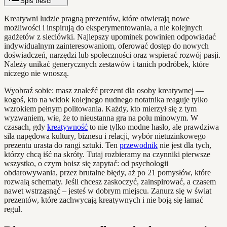
Spis treści
Kreatywni ludzie pragną prezentów, które otwierają nowe
możliwości i inspirują do eksperymentowania, a nie kolejnych
gadżetów z sieciówki. Najlepszy upominek powinien odpowiadać
indywidualnym zainteresowaniom, oferować dostęp do nowych
doświadczeń, narzędzi lub społeczności oraz wspierać rozwój pasji.
Należy unikać generycznych zestawów i tanich podróbek, które
niczego nie wnoszą.
Wyobraź sobie: masz znaleźć prezent dla osoby kreatywnej —
kogoś, kto na widok kolejnego nudnego notatnika reaguje tylko
wzrokiem pełnym politowania. Każdy, kto mierzył się z tym
wyzwaniem, wie, że to nieustanna gra na polu minowym. W
czasach, gdy
kreatywność
to nie tylko modne hasło, ale prawdziwa
siła napędowa kultury, biznesu i relacji, wybór nietuzinkowego
prezentu urasta do rangi sztuki. Ten
przewodnik
nie jest dla tych,
którzy chcą iść na skróty. Tutaj rozbieramy na czynniki pierwsze
wszystko, o czym boisz się zapytać: od psychologii
obdarowywania, przez brutalne błędy, aż po 21 pomysłów, które
rozwalą schematy. Jeśli chcesz zaskoczyć, zainspirować, a czasem
nawet wstrząsnąć – jesteś w dobrym miejscu. Zanurz się w świat
prezentów, które zachwycają kreatywnych i nie boją się łamać
reguł.