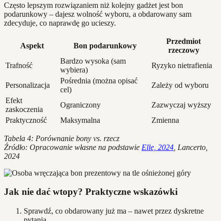
Często lepszym rozwiązaniem niż kolejny gadżet jest bon
podarunkowy – dajesz wolność wyboru, a obdarowany sam
zdecyduje, co naprawdę go ucieszy.
Przedmiot
Aspekt
Bon podarunkowy
rzeczowy
Bardzo wysoka (sam
Trafność
Ryzyko nietrafienia
wybiera)
Pośrednia (można opisać
Personalizacja
Zależy od wyboru
cel)
Efekt
Ograniczony
Zazwyczaj wyższy
zaskoczenia
Praktyczność
Maksymalna
Zmienna
Tabela 4: Porównanie bony vs. rzecz
Źródło: Opracowanie własne na podstawie
Elle, 2024
, Lancerto,
2024
Jak nie dać wtopy? Praktyczne wskazówki
Sprawdź, co obdarowany już ma – nawet przez dyskretne
pytania.