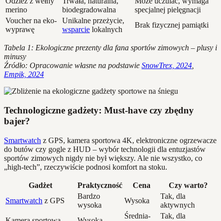
Odzież z wełny
Trwała, naturalna,
Może uczulać, wymaga
merino
biodegradowalna
specjalnej pielęgnacji
Voucher na eko-
Unikalne przeżycie,
Brak fizycznej pamiątki
wyprawę
wsparcie
lokalnych
Tabela 1: Ekologiczne prezenty dla fana sportów zimowych – plusy i
minusy
Źródło: Opracowanie własne na podstawie
SnowTrex, 2024
,
Empik, 2024
Technologiczne gadżety: Must-have czy zbędny
bajer?
Smartwatch
z GPS, kamera sportowa 4K, elektroniczne ogrzewacze
do butów czy gogle z HUD – wybór technologii dla entuzjastów
sportów zimowych nigdy nie był większy. Ale nie wszystko, co
„high-tech”, rzeczywiście podnosi komfort na stoku.
Gadżet
Praktyczność
Cena
Czy warto?
Bardzo
Tak, dla
Smartwatch
z GPS
Wysoka
wysoka
aktywnych
Średnia-
Tak, dla
Kamera sportowa
Wysoka