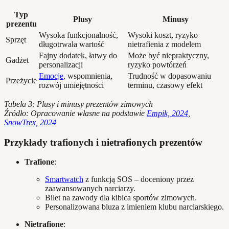
Typ
Plusy
Minusy
prezentu
Wysoka funkcjonalność,
Wysoki koszt, ryzyko
Sprzęt
długotrwała wartość
nietrafienia z modelem
Fajny dodatek, łatwy do
Może być niepraktyczny,
Gadżet
personalizacji
ryzyko powtórzeń
Emocje
, wspomnienia,
Trudność w dopasowaniu
Przeżycie
rozwój umiejętności
terminu, czasowy efekt
Tabela 3: Plusy i minusy prezentów zimowych
Źródło: Opracowanie własne na podstawie
Empik, 2024
,
SnowTrex, 2024
Przykłady trafionych i nietrafionych prezentów
Trafione
:
Smartwatch
z funkcją SOS – doceniony przez
zaawansowanych narciarzy.
Bilet na zawody dla kibica sportów zimowych.
Personalizowana bluza z imieniem klubu narciarskiego.
Nietrafione
: