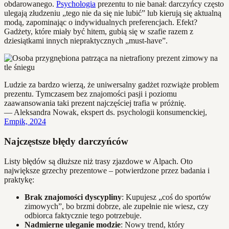
obdarowanego.
Psychologia
prezentu to nie banał: darczyńcy często
ulegają złudzeniu „tego nie da się nie lubić” lub kierują się aktualną
modą, zapominając o indywidualnych preferencjach. Efekt?
Gadżety, które miały być hitem, gubią się w szafie razem z
dziesiątkami innych niepraktycznych „must-have”.
Ludzie za bardzo wierzą, że uniwersalny gadżet rozwiąże problem
prezentu. Tymczasem bez znajomości pasji i poziomu
zaawansowania taki prezent najczęściej trafia w próżnię.
— Aleksandra Nowak, ekspert ds. psychologii konsumenckiej,
Empik, 2024
Najczęstsze błędy darczyńców
Listy błędów są dłuższe niż trasy zjazdowe w Alpach. Oto
największe grzechy prezentowe – potwierdzone przez badania i
praktykę:
Brak znajomości dyscypliny
: Kupujesz „coś do sportów
zimowych”, bo brzmi dobrze, ale zupełnie nie wiesz, czy
odbiorca faktycznie tego potrzebuje.
Nadmierne uleganie modzie
: Nowy trend, który