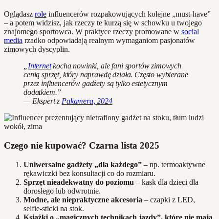
Oglądasz
role
influencerów rozpakowujących kolejne „must-have”
– a potem widzisz, jak rzeczy te kurzą się w schowku u twojego
znajomego sportowca. W praktyce rzeczy promowane w
social
media
rzadko odpowiadają realnym wymaganiom pasjonatów
zimowych dyscyplin.
„
Internet
kocha nowinki, ale fani sportów zimowych
cenią sprzęt, który naprawdę działa. Często wybierane
przez influencerów gadżety są tylko estetycznym
dodatkiem.”
— Ekspert z
Pakamera, 2024
Czego nie kupować? Czarna lista 2025
Uniwersalne gadżety „dla każdego”
– np. termoaktywne
rękawiczki bez konsultacji co do rozmiaru.
Sprzęt nieadekwatny do poziomu
– kask dla dzieci dla
dorosłego lub odwrotnie.
Modne, ale niepraktyczne akcesoria
– czapki z LED,
selfie-sticki na stok.
Książki o „magicznych technikach jazdy”, które nie mają