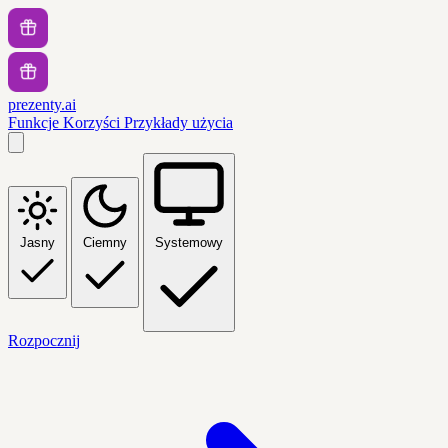
prezenty.ai
Funkcje
Korzyści
Przykłady użycia
Jasny
Ciemny
Systemowy
Rozpocznij