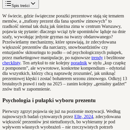
Spis treści
W świecie, gdzie świąteczne porażki prezentowe stają się tematem
memów, a „trafiony prezent dla fana sportów zimowych” to
rzadkość niemal tak dużą jak śnieżna zima w centrum Warszawy,
pojawia się pytanie: dlaczego wciąż tyle upominków ląduje na dnie
szafy, wywołując jedynie grymas na twarzy obdarowanego?
Prześwietlamy mechanizmy, które sprawiają, że zdecydowana
większość prezentów dla narciarzy, snowboardzistów czy
entuzjastów skitouringu to pudło – od psychologicznych pułapek,
przez marketingowe manipulacje, po najnowsze
trendy
i bezlitosne
checklisty
. Ten artykuł to nie kolejny
poradnik
w stylu „kup czapkę
z pomponem”, ale wywrotowe, konkretne kompendium – edytorial
dla wszystkich, którzy chcą naprawdę zrozumieć, jak uniknąć
prezentowej klęski i zostać bohaterem sezonu zimowego. Odkryj 13
brutalnych prawd i rady na 2025 – zanim kolejny „genialny gadżet”
znów trafi w zapomnienie.
Psychologia i pułapki wyboru prezentu
Pierwszy zgrzyt pojawia się już na poziomie motywacji. Według
najnowszych badań cytowanych przez
Elle, 2024
, zdecydowana
większość prezentów jest nietrafionych, bo wybieramy je pod
wpływem własnych wyobrażeń – nie rzeczywistych potrzeb