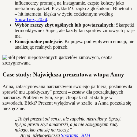
influencerzy promują na Instagramie, często kończy jako
nietrafiony gadżet. Przykład? Czapki z głośnikami Bluetooth
– hit internetu, klęska w życiu codziennym według
SnowTrex, 2024
.
Wybór rzeczy zbyt ogólnych lub powtarzalnych
: Skarpetki
termoaktywne? Super, ale każdy fan sportów zimowych już je
ma.
Emocjonalne podejście
: Kupujesz pod wpływem emocji, nie
analizując realnych potrzeb.
Case study: Największa prezentowa wtopa Anny
Anna, zafascynowana narciarstwem swojego partnera, postanowiła
sprawić mu „praktyczny” prezent – zestaw dla początkujących
narciarzy. Problem w tym, że jej chłopak od lat startuje w
zawodach. Efekt? Prezent wylądował w szafie, a Anna poczuła się
niezręcznie.
„To był prezent od serca, ale zupełnie nietrafiony. Sprzęt
był po prostu zbyt amatorski, a ja nie zasięgnęłam rady
nikogo, kto zna się na rzeczy.”
— Anna, użytkowniczka
Sportano, 2024