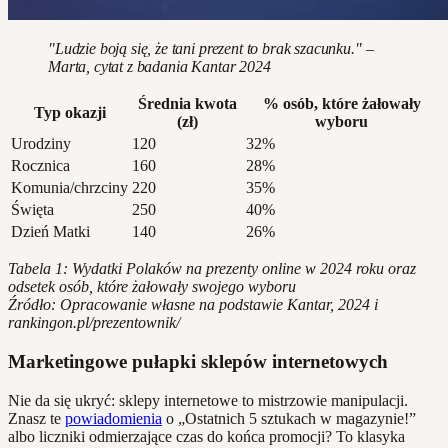
"Ludzie boją się, że tani prezent to brak szacunku." –
Marta, cytat z badania Kantar 2024
Średnia kwota
% osób, które żałowały
Typ okazji
(zł)
wyboru
Urodziny
120
32%
Rocznica
160
28%
Komunia/chrzciny
220
35%
Święta
250
40%
Dzień Matki
140
26%
Tabela 1: Wydatki Polaków na prezenty online w 2024 roku oraz
odsetek osób, które żałowały swojego wyboru
Źródło: Opracowanie własne na podstawie Kantar, 2024 i
rankingon.pl/prezentownik/
Marketingowe pułapki sklepów internetowych
Nie da się ukryć: sklepy internetowe to mistrzowie manipulacji.
Znasz te
powiadomienia
o „Ostatnich 5 sztukach w magazynie!”
albo liczniki odmierzające czas do końca promocji? To klasyka