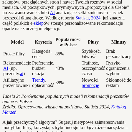
zakupów, przeglądanych stron i nawet Twoich rozmów w social
mediach. Od początkowych, prymitywnych „propozycji dla Ciebie”
po zaawansowane silniki
AI
analizujące setki zmiennych – rynek
przeszedł długą drogę. Według raportu
Statista, 2024
, już znaczna
część polskich e-
sklep
ów stosuje personalizowane rekomendacje
oparte na sztucznej inteligencji.
Popularność
Model
Kryteria
Plusy
Minusy
w Polsce
Kategoria,
Szybkość,
Brak
Proste filtry
85%
cena
łatwość
personalizacji
Rekomendacje
Preferencje,
Trafność,
Ryzyko
AI
(np.
budżet,
43%
oszczędność
ograniczenia
prezenty.
ai
)
okazja
czasu
wyboru
Afiliacyjne
Trendy
,
Nowości,
Skłonność do
38%
prezentowniki
opłacalność
promocje
reklam
Tabela 2: Porównanie popularnych modeli rekomendacji prezentów
online w Polsce
Źródło: Opracowanie własne na podstawie Statista 2024,
Katalog
Marzeń
A jak przechytrzyć algorytm? Sugeruj nietypowe zainteresowania,
modyfikuj filtry, korzystaj z trybu incognito i łącz różne narzędzia –