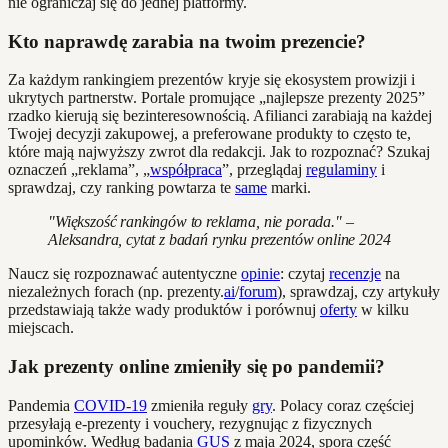
nie ograniczaj się do jednej platformy.
Kto naprawdę zarabia na twoim prezencie?
Za każdym rankingiem prezentów kryje się ekosystem prowizji i
ukrytych partnerstw. Portale promujące „najlepsze prezenty 2025”
rzadko kierują się bezinteresownością. Afilianci zarabiają na każdej
Twojej decyzji zakupowej, a preferowane produkty to często te,
które mają najwyższy zwrot dla redakcji. Jak to rozpoznać? Szukaj
oznaczeń „reklama”, „
współpraca
”, przeglądaj
regulaminy
i
sprawdzaj, czy ranking powtarza te
same
marki.
"Większość rankingów to reklama, nie porada." –
Aleksandra, cytat z badań rynku prezentów online 2024
Naucz się rozpoznawać autentyczne
opinie
: czytaj
recenzje
na
niezależnych forach (np. prezenty.
ai
/
forum
), sprawdzaj, czy artykuły
przedstawiają także wady produktów i porównuj
oferty
w kilku
miejscach.
Jak prezenty online zmieniły się po pandemii?
Pandemia
COVID-19
zmieniła reguły
gry
. Polacy coraz częściej
przesyłają e-prezenty i vouchery, rezygnując z fizycznych
upominków. Według badania
GUS
z maja 2024, spora część