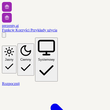
prezenty.ai
Funkcje
Korzyści
Przykłady użycia
Jasny
Ciemny
Systemowy
Rozpocznij