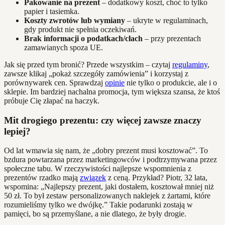
Pakowanie na prezent
– dodatkowy koszt, choć to tylko
papier i tasiemka.
Koszty zwrotów lub wymiany
– ukryte w regulaminach,
gdy produkt nie spełnia oczekiwań.
Brak informacji o podatkach/cłach
– przy prezentach
zamawianych spoza UE.
Jak się przed tym bronić? Przede wszystkim – czytaj
regulaminy
,
zawsze klikaj „pokaż szczegóły zamówienia” i korzystaj z
porównywarek cen. Sprawdzaj
opinie
nie tylko o produkcie, ale i o
sklepie. Im bardziej nachalna promocja, tym większa szansa, że ktoś
próbuje Cię złapać na haczyk.
Mit drogiego prezentu: czy więcej zawsze znaczy
lepiej?
Od lat wmawia się nam, że „dobry prezent musi kosztować”. To
bzdura powtarzana przez marketingowców i podtrzymywana przez
społeczne tabu. W rzeczywistości najlepsze wspomnienia z
prezentów rzadko mają
związek
z ceną. Przykład? Piotr, 32 lata,
wspomina: „Najlepszy prezent, jaki dostałem, kosztował mniej niż
50 zł. To był zestaw personalizowanych naklejek z żartami, które
rozumieliśmy tylko we dwójkę.” Takie podarunki zostają w
pamięci, bo są przemyślane, a nie dlatego, że były drogie.