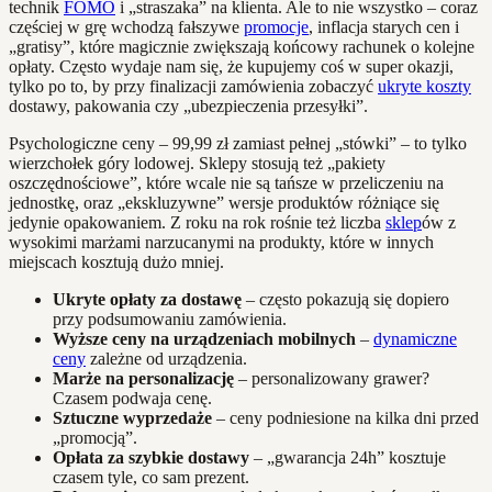
technik
FOMO
i „straszaka” na klienta. Ale to nie wszystko – coraz
częściej w grę wchodzą fałszywe
promocje
, inflacja starych cen i
„gratisy”, które magicznie zwiększają końcowy rachunek o kolejne
opłaty. Często wydaje nam się, że kupujemy coś w super okazji,
tylko po to, by przy finalizacji zamówienia zobaczyć
ukryte koszty
dostawy, pakowania czy „ubezpieczenia przesyłki”.
Psychologiczne ceny – 99,99 zł zamiast pełnej „stówki” – to tylko
wierzchołek góry lodowej. Sklepy stosują też „pakiety
oszczędnościowe”, które wcale nie są tańsze w przeliczeniu na
jednostkę, oraz „ekskluzywne” wersje produktów różniące się
jedynie opakowaniem. Z roku na rok rośnie też liczba
sklep
ów z
wysokimi marżami narzucanymi na produkty, które w innych
miejscach kosztują dużo mniej.
Ukryte opłaty za dostawę
– często pokazują się dopiero
przy podsumowaniu zamówienia.
Wyższe ceny na urządzeniach mobilnych
–
dynamiczne
ceny
zależne od urządzenia.
Marże na personalizację
– personalizowany grawer?
Czasem podwaja cenę.
Sztuczne wyprzedaże
– ceny podniesione na kilka dni przed
„promocją”.
Opłata za szybkie dostawy
– „gwarancja 24h” kosztuje
czasem tyle, co sam prezent.