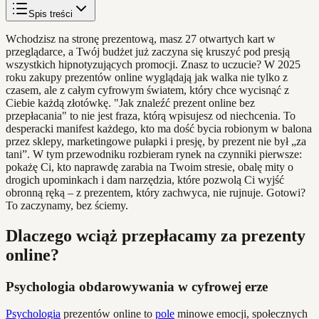
Spis treści
Wchodzisz na stronę prezentową, masz 27 otwartych kart w
przeglądarce, a Twój budżet już zaczyna się kruszyć pod presją
wszystkich hipnotyzujących promocji. Znasz to uczucie? W 2025
roku zakupy prezentów online wyglądają jak walka nie tylko z
czasem, ale z całym cyfrowym światem, który chce wycisnąć z
Ciebie każdą złotówkę. "Jak znaleźć prezent online bez
przepłacania" to nie jest fraza, którą wpisujesz od niechcenia. To
desperacki manifest każdego, kto ma dość bycia robionym w balona
przez sklepy, marketingowe pułapki i presję, by prezent nie był „za
tani”. W tym przewodniku rozbieram rynek na czynniki pierwsze:
pokażę Ci, kto naprawdę zarabia na Twoim stresie, obalę mity o
drogich upominkach i dam narzędzia, które pozwolą Ci wyjść
obronną ręką – z prezentem, który zachwyca, nie rujnuje. Gotowi?
To zaczynamy, bez ściemy.
Dlaczego wciąż przepłacamy za prezenty
online?
Psychologia obdarowywania w cyfrowej erze
Psychologia
prezentów online to
pole
minowe emocji, społecznych