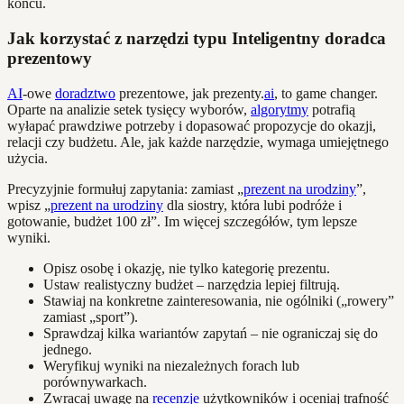
końcu.
Jak korzystać z narzędzi typu Inteligentny doradca
prezentowy
AI
-owe
doradztwo
prezentowe, jak prezenty.
ai
, to game changer.
Oparte na analizie setek tysięcy wyborów,
algorytmy
potrafią
wyłapać prawdziwe potrzeby i dopasować propozycje do okazji,
relacji czy budżetu. Ale, jak każde narzędzie, wymaga umiejętnego
użycia.
Precyzyjnie formułuj zapytania: zamiast „
prezent na urodziny
”,
wpisz „
prezent na urodziny
dla siostry, która lubi podróże i
gotowanie, budżet 100 zł”. Im więcej szczegółów, tym lepsze
wyniki.
Opisz osobę i okazję, nie tylko kategorię prezentu.
Ustaw realistyczny budżet – narzędzia lepiej filtrują.
Stawiaj na konkretne zainteresowania, nie ogólniki („rowery”
zamiast „sport”).
Sprawdzaj kilka wariantów zapytań – nie ograniczaj się do
jednego.
Weryfikuj wyniki na niezależnych forach lub
porównywarkach.
Zwracaj uwagę na
recenzje
użytkowników i oceniaj trafność