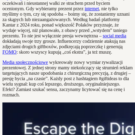
oczekiwań i nieustannej walki ze strachem przed byciem
ocenionym. Gdy wybieramy prezent przez
internet
, nie tylko
myślimy o tym, czy się spodoba – boimy się, że zostaniemy uznani
za skąpych lub niezaangażowanych. Według badań platformy
Kantar z 2024 roku, ponad większość Polaków przyznaje, że
wydaje więcej, niż planowało, z obawy przed „wstydem” taniego
prezentu. To nie jest wyłącznie presja wewnętrzna –
social media
dokładają swoje trzy grosze. Influencerzy codziennie atakują nas
zdjęciami drogich giftboxów, podkręcają poprzeczkę i generują
FOMO
: skoro wszyscy kupują „coś ekstra”, ja też muszę.
Media społecznościowe
wykreowały nowy wymiar rywalizacji
prezentowej. Z jednej strony mamy niekończący się strumień reklam
targetujących nasze upodobania z chirurgiczną precyzją, z drugiej –
presję bycia „na czasie”. Każdy post z hashtagiem #giftideas to dla
wielu sygnał: kup coś lepszego, droższego, oryginalniejszego.
Efekt? Zamiast szukać sensu, zaczynamy licytować się na cenę i
rozmach.