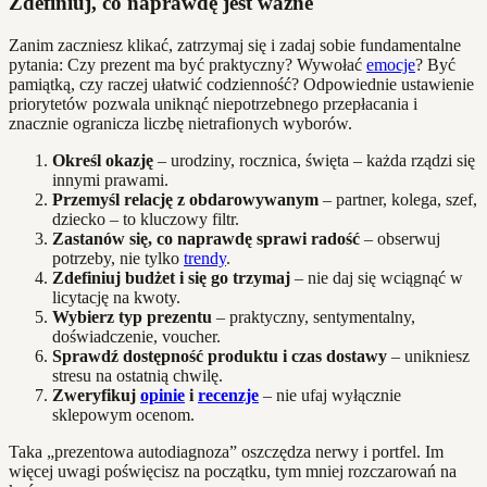
Zdefiniuj, co naprawdę jest ważne
Zanim zaczniesz klikać, zatrzymaj się i zadaj sobie fundamentalne
pytania: Czy prezent ma być praktyczny? Wywołać
emocje
? Być
pamiątką, czy raczej ułatwić codzienność? Odpowiednie ustawienie
priorytetów pozwala uniknąć niepotrzebnego przepłacania i
znacznie ogranicza liczbę nietrafionych wyborów.
Określ okazję
– urodziny, rocznica, święta – każda rządzi się
innymi prawami.
Przemyśl relację z obdarowywanym
– partner, kolega, szef,
dziecko – to kluczowy filtr.
Zastanów się, co naprawdę sprawi radość
– obserwuj
potrzeby, nie tylko
trendy
.
Zdefiniuj budżet i się go trzymaj
– nie daj się wciągnąć w
licytację na kwoty.
Wybierz typ prezentu
– praktyczny, sentymentalny,
doświadczenie, voucher.
Sprawdź dostępność produktu i czas dostawy
– unikniesz
stresu na ostatnią chwilę.
Zweryfikuj
opinie
i
recenzje
– nie ufaj wyłącznie
sklepowym ocenom.
Taka „prezentowa autodiagnoza” oszczędza nerwy i portfel. Im
więcej uwagi poświęcisz na początku, tym mniej rozczarowań na