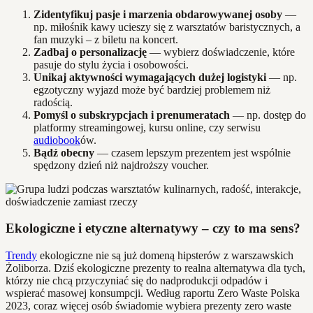
Zidentyfikuj pasje i marzenia obdarowywanej osoby
—
np. miłośnik kawy ucieszy się z warsztatów baristycznych, a
fan muzyki – z biletu na koncert.
Zadbaj o personalizację
— wybierz doświadczenie, które
pasuje do stylu życia i osobowości.
Unikaj aktywności wymagających dużej logistyki
— np.
egzotyczny wyjazd może być bardziej problemem niż
radością.
Pomyśl o subskrypcjach i prenumeratach
— np. dostęp do
platformy streamingowej, kursu online, czy serwisu
audiobook
ów.
Bądź obecny
— czasem lepszym prezentem jest wspólnie
spędzony dzień niż najdroższy voucher.
Ekologiczne i etyczne alternatywy – czy to ma sens?
Trendy
ekologiczne nie są już domeną hipsterów z warszawskich
Żoliborza. Dziś ekologiczne prezenty to realna alternatywa dla tych,
którzy nie chcą przyczyniać się do nadprodukcji odpadów i
wspierać masowej konsumpcji. Według raportu Zero Waste Polska
2023, coraz więcej osób świadomie wybiera prezenty zero waste