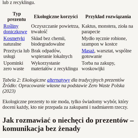
lub z recyklingu.
Typ
Ekologiczne korzyści
Przykład rozwiązania
prezentu
Rośliny
Oczyszczanie powietrza,
Kaktus, monstera, zioła na
doniczkowe
trwałość
parapecie
Kosmetyki
Skład bez chemii,
Mydło ręcznie robione,
naturalne
biodegradowalne
szampon w kostce
Przeżycia lub
Brak odpadów,
Masaż
, warsztat, wspólne
usługi
wspieranie lokalnych
gotowanie
Upominki
Wykorzystanie
Torba na zakupy,
zero waste
materiałów z recyklingu
woskowijki
Tabela 2: Ekologiczne
alternatywy
dla tradycyjnych prezentów
Źródło: Opracowanie własne na podstawie Zero Waste Polska
(2023)
Ekologiczne prezenty to nie moda, tylko świadomy wybór, który
doceni każdy, kto nie przepada za zakupami i nadmiarem rzeczy.
Jak rozmawiać o niechęci do prezentów –
komunikacja bez żenady