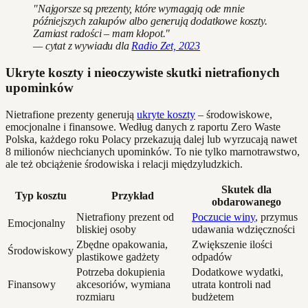
"Najgorsze są prezenty, które wymagają ode mnie
późniejszych zakupów albo generują dodatkowe koszty.
Zamiast radości – mam kłopot."
— cytat z wywiadu dla
Radio Zet, 2023
Ukryte koszty i nieoczywiste skutki nietrafionych
upominków
Nietrafione prezenty generują
ukryte koszty
– środowiskowe,
emocjonalne i finansowe. Według danych z raportu Zero Waste
Polska, każdego roku Polacy przekazują dalej lub wyrzucają nawet
8 milionów niechcianych upominków. To nie tylko marnotrawstwo,
ale też obciążenie środowiska i relacji międzyludzkich.
Skutek dla
Typ kosztu
Przykład
obdarowanego
Nietrafiony prezent od
Poczucie winy
, przymus
Emocjonalny
bliskiej osoby
udawania wdzięczności
Zbędne opakowania,
Zwiększenie ilości
Środowiskowy
plastikowe gadżety
odpadów
Potrzeba dokupienia
Dodatkowe wydatki,
Finansowy
akcesoriów, wymiana
utrata kontroli nad
rozmiaru
budżetem