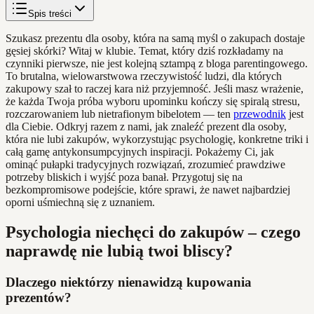
Spis treści
Szukasz prezentu dla osoby, która na samą myśl o zakupach dostaje
gęsiej skórki? Witaj w klubie. Temat, który dziś rozkładamy na
czynniki pierwsze, nie jest kolejną sztampą z bloga parentingowego.
To brutalna, wielowarstwowa rzeczywistość ludzi, dla których
zakupowy szał to raczej kara niż przyjemność. Jeśli masz wrażenie,
że każda Twoja próba wyboru upominku kończy się spiralą stresu,
rozczarowaniem lub nietrafionym bibelotem — ten
przewodnik
jest
dla Ciebie. Odkryj razem z nami, jak znaleźć prezent dla osoby,
która nie lubi zakupów, wykorzystując psychologię, konkretne triki i
całą gamę antykonsumpcyjnych inspiracji. Pokażemy Ci, jak
ominąć pułapki tradycyjnych rozwiązań, zrozumieć prawdziwe
potrzeby bliskich i wyjść poza banał. Przygotuj się na
bezkompromisowe podejście, które sprawi, że nawet najbardziej
oporni uśmiechną się z uznaniem.
Psychologia niechęci do zakupów – czego
naprawdę nie lubią twoi bliscy?
Dlaczego niektórzy nienawidzą kupowania
prezentów?