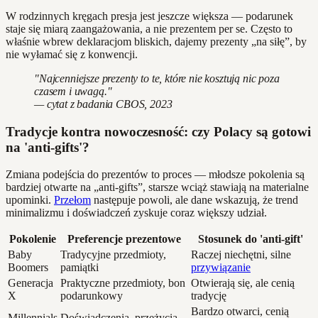
W rodzinnych kręgach presja jest jeszcze większa — podarunek
staje się miarą zaangażowania, a nie prezentem per se. Często to
właśnie wbrew deklaracjom bliskich, dajemy prezenty „na siłę”, by
nie wyłamać się z konwencji.
"Najcenniejsze prezenty to te, które nie kosztują nic poza
czasem i uwagą."
— cytat z badania CBOS, 2023
Tradycje kontra nowoczesność: czy Polacy są gotowi
na 'anti-gifts'?
Zmiana podejścia do prezentów to proces — młodsze pokolenia są
bardziej otwarte na „anti-gifts”, starsze wciąż stawiają na materialne
upominki.
Przełom
następuje powoli, ale dane wskazują, że trend
minimalizmu i doświadczeń zyskuje coraz większy udział.
Pokolenie
Preferencje prezentowe
Stosunek do 'anti-gift'
Baby
Tradycyjne przedmioty,
Raczej niechętni, silne
Boomers
pamiątki
przywiązanie
Generacja
Praktyczne przedmioty, bon
Otwierają się, ale cenią
X
podarunkowy
tradycję
Bardzo otwarci, cenią
Millennials
Doświadczenia, przeżycia