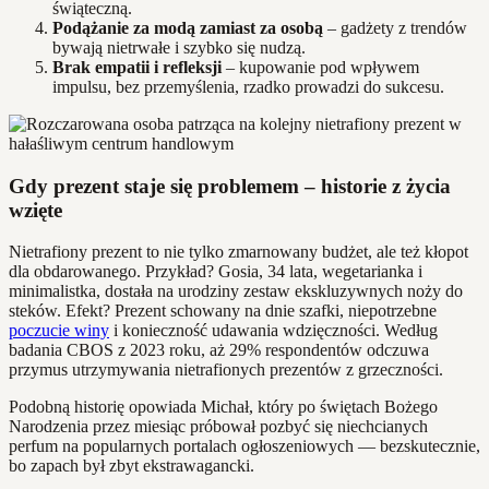
świąteczną.
Podążanie za modą zamiast za osobą
– gadżety z trendów
bywają nietrwałe i szybko się nudzą.
Brak empatii i refleksji
– kupowanie pod wpływem
impulsu, bez przemyślenia, rzadko prowadzi do sukcesu.
Gdy prezent staje się problemem – historie z życia
wzięte
Nietrafiony prezent to nie tylko zmarnowany budżet, ale też kłopot
dla obdarowanego. Przykład? Gosia, 34 lata, wegetarianka i
minimalistka, dostała na urodziny zestaw ekskluzywnych noży do
steków. Efekt? Prezent schowany na dnie szafki, niepotrzebne
poczucie winy
i konieczność udawania wdzięczności. Według
badania CBOS z 2023 roku, aż 29% respondentów odczuwa
przymus utrzymywania nietrafionych prezentów z grzeczności.
Podobną historię opowiada Michał, który po świętach Bożego
Narodzenia przez miesiąc próbował pozbyć się niechcianych
perfum na popularnych portalach ogłoszeniowych — bezskutecznie,
bo zapach był zbyt ekstrawagancki.