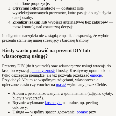
nietrafione propozycje.
Otrzymaj rekomendacje
— dostajesz listę
wyselekcjonowanych prezentów, które pasują do stylu życia
danej osoby.
Zrealizuj zakup lub wybierz alternatywę bez zakupów
—
masz kontrolę nad ostateczną decyzją.
Inteligentne narzędzia nie zastąpią empatii, ale sprawią, że wybór
prezentu stanie się mniej stresujący i bardziej trafiony.
Kiedy warto postawić na prezent DIY lub
własnoręczną usługę?
Prezenty DIY (do it yourself) oraz własnoręczne usługi wracają do
łask, bo wyrażają
autentyczność
i troskę. Kreatywny upominek nie
tylko oszczędza pieniądze, ale też pozwala przekazać
emocje
.
Przykłady? Album ze wspólnymi zdjęciami, własnoręcznie
upieczone ciasto czy voucher na
masaż
wykonany przez Ciebie.
Album z personalizowanymi wspomnieniami (zdjęcia, cytaty,
bilety z wydarzeń).
Ręcznie wykonane
kosmetyki
naturalne, np. peeling
cukrowy.
Usługa — wspólny spacer, gotowanie,
pomoc
przy