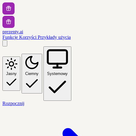
prezenty.ai
Funkcje
Korzyści
Przykłady użycia
Jasny
Ciemny
Systemowy
Rozpocznij