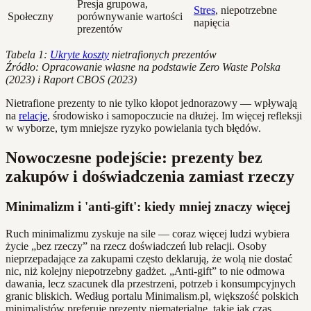
Presja grupowa,
Stres
, niepotrzebne
Społeczny
porównywanie wartości
napięcia
prezentów
Tabela 1:
Ukryte koszty
nietrafionych prezentów
Źródło: Opracowanie własne na podstawie Zero Waste Polska
(2023) i Raport CBOS (2023)
Nietrafione prezenty to nie tylko kłopot jednorazowy — wpływają
na
relacje
, środowisko i samopoczucie na dłużej. Im więcej refleksji
w wyborze, tym mniejsze ryzyko powielania tych błędów.
Nowoczesne podejście: prezenty bez
zakupów i doświadczenia zamiast rzeczy
Minimalizm i 'anti-gift': kiedy mniej znaczy więcej
Ruch minimalizmu zyskuje na sile — coraz więcej ludzi wybiera
życie „bez rzeczy” na rzecz doświadczeń lub relacji. Osoby
nieprzepadające za zakupami często deklarują, że wolą nie dostać
nic, niż kolejny niepotrzebny gadżet. „Anti-gift” to nie odmowa
dawania, lecz szacunek dla przestrzeni, potrzeb i konsumpcyjnych
granic bliskich. Według portalu Minimalism.pl, większość polskich
minimalistów preferuje prezenty niematerialne, takie jak czas,