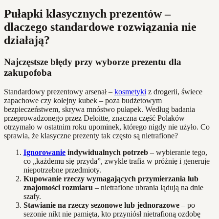
Pułapki klasycznych prezentów –
dlaczego standardowe rozwiązania nie
działają?
Najczęstsze błędy przy wyborze prezentu dla
zakupofoba
Standardowy prezentowy arsenał –
kosmetyki
z drogerii, świece
zapachowe czy kolejny kubek – poza budżetowym
bezpieczeństwem, skrywa mnóstwo pułapek. Według badania
przeprowadzonego przez Deloitte, znaczna część Polaków
otrzymało w ostatnim roku upominek, którego nigdy nie użyło. Co
sprawia, że klasyczne prezenty tak często są nietrafione?
Ignorowanie
indywidualnych potrzeb
– wybieranie tego,
co „każdemu się przyda”, zwykle trafia w próżnię i generuje
niepotrzebne przedmioty.
Kupowanie rzeczy wymagających przymierzania lub
znajomości rozmiaru
– nietrafione ubrania lądują na dnie
szafy.
Stawianie na rzeczy sezonowe lub jednorazowe
– po
sezonie nikt nie pamięta, kto przyniósł nietrafioną ozdobę