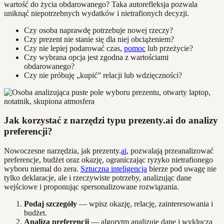
wartość do życia obdarowanego? Taka autorefleksja pozwala
uniknąć niepotrzebnych wydatków i nietrafionych decyzji.
Czy osoba naprawdę potrzebuje nowej rzeczy?
Czy prezent nie stanie się dla niej obciążeniem?
Czy nie lepiej podarować czas,
pomoc
lub przeżycie?
Czy wybrana opcja jest zgodna z wartościami
obdarowanego?
Czy nie próbuję „kupić” relacji lub wdzięczności?
Jak korzystać z narzędzi typu prezenty.ai do analizy
preferencji?
Nowoczesne narzędzia, jak prezenty.
ai
, pozwalają przeanalizować
preferencje, budżet oraz okazję, ograniczając ryzyko nietrafionego
wyboru niemal do zera.
Sztuczna inteligencja
bierze pod uwagę nie
tylko deklaracje, ale i rzeczywiste potrzeby, analizując dane
wejściowe i proponując spersonalizowane rozwiązania.
Podaj szczegóły
— wpisz okazję, relację, zainteresowania i
budżet.
Analiza preferencji
— algorytm analizuje dane i wyklucza