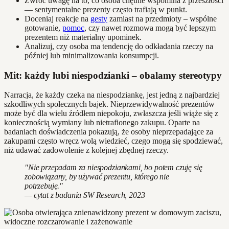
Zwróć uwagę na to, co osoba chętnie wspomina z przeszłości
— sentymentalne prezenty często trafiają w punkt.
Doceniaj reakcje na
gesty
zamiast na przedmioty – wspólne
gotowanie,
pomoc
, czy nawet rozmowa mogą być lepszym
prezentem niż materialny upominek.
Analizuj, czy osoba ma tendencję do odkładania rzeczy na
później lub minimalizowania konsumpcji.
Mit: każdy lubi niespodzianki – obalamy stereotypy
Narracja, że każdy czeka na niespodziankę, jest jedną z najbardziej
szkodliwych społecznych bajek. Nieprzewidywalność prezentów
może być dla wielu źródłem niepokoju, zwłaszcza jeśli wiąże się z
koniecznością wymiany lub nietrafionego zakupu. Oparte na
badaniach doświadczenia pokazują, że osoby nieprzepadające za
zakupami często wręcz wolą wiedzieć, czego mogą się spodziewać,
niż udawać zadowolenie z kolejnej zbędnej rzeczy.
"Nie przepadam za niespodziankami, bo potem czuję się
zobowiązany, by używać prezentu, którego nie
potrzebuję."
— cytat z badania SW Research, 2023