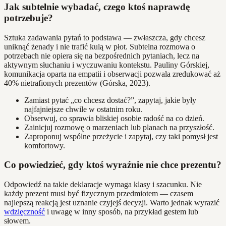
Jak subtelnie wybadać, czego ktoś naprawdę
potrzebuje?
Sztuka zadawania pytań to podstawa — zwłaszcza, gdy chcesz
uniknąć żenady i nie trafić kulą w płot. Subtelna rozmowa o
potrzebach nie opiera się na bezpośrednich pytaniach, lecz na
aktywnym słuchaniu i wyczuwaniu kontekstu. Pauliny Górskiej,
komunikacja oparta na empatii i obserwacji pozwala zredukować aż
40% nietrafionych prezentów (Górska, 2023).
Zamiast pytać „co chcesz dostać?”, zapytaj, jakie były
najfajniejsze chwile w ostatnim roku.
Obserwuj, co sprawia bliskiej osobie radość na co dzień.
Zainicjuj rozmowę o marzeniach lub planach na przyszłość.
Zaproponuj wspólne przeżycie i zapytaj, czy taki pomysł jest
komfortowy.
Co powiedzieć, gdy ktoś wyraźnie nie chce prezentu?
Odpowiedź na takie deklaracje wymaga klasy i szacunku. Nie
każdy prezent musi być fizycznym przedmiotem — czasem
najlepszą reakcją jest uznanie czyjejś decyzji. Warto jednak wyrazić
wdzięczność
i uwagę w inny sposób, na przykład gestem lub
słowem.