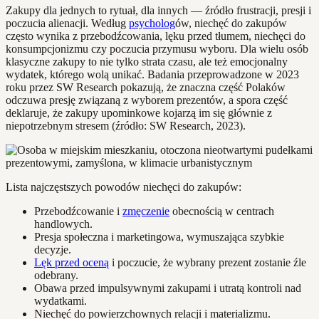
Zakupy dla jednych to rytuał, dla innych — źródło frustracji, presji i
poczucia alienacji. Według
psycholog
ów, niechęć do zakupów
często wynika z przebodźcowania, lęku przed tłumem, niechęci do
konsumpcjonizmu czy poczucia przymusu wyboru. Dla wielu osób
klasyczne zakupy to nie tylko strata czasu, ale też emocjonalny
wydatek, którego wolą unikać. Badania przeprowadzone w 2023
roku przez SW Research pokazują, że znaczna część Polaków
odczuwa presję związaną z wyborem prezentów, a spora część
deklaruje, że zakupy upominkowe kojarzą im się głównie z
niepotrzebnym stresem (źródło: SW Research, 2023).
Lista najczęstszych powodów niechęci do zakupów:
Przebodźcowanie i
zmęczenie
obecnością w centrach
handlowych.
Presja społeczna i marketingowa, wymuszająca szybkie
decyzje.
Lęk przed oceną
i poczucie, że wybrany prezent zostanie źle
odebrany.
Obawa przed impulsywnymi zakupami i utratą kontroli nad
wydatkami.
Niechęć do powierzchownych relacji i materializmu.