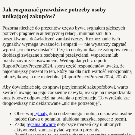
Jak rozpoznać prawdziwe potrzeby osoby
unikającej zakupów?
Pozorna niechęć do prezentów często bywa sygnałem głębszych
potrzeb: pragnienia autentycznej relacji, minimalizmu lub
poszukiwania doświadczeń zamiast rzeczy. Rozpoznanie tych
sygnałów wymaga uważności i empatii — nie wystarczy zapytać
wprost „co chcesz dostać?”. Często osoby unikające zakupów cenią
drobiazgi związane z osobistymi przeżyciami, wsparciem lub
praktycznym zastosowaniem. Według danych z raportu
RaportPolacyPrezent2024, spora część respondentów uważa, że
najcenniejszy prezent to ten, który ma dla nich wartość emocjonalną
lub użytkową, a nie materialną (RaportPolacyPrezent2024, 2024).
Aby dowiedzieć się, co sprawi przyjemność zakupofobowi, warto
zwrócić uwagę na jego codzienne nawyki, reakcje na niespodzianki
oraz typowe odpowiedzi na pytania o preferencje. To wyraźniejsze
drogowskazy niż deklarowane „nic nie potrzebuję”.
Obserwuj
rytuały
dnia codziennego i notuj, co sprawia osobie
radość (kawa o poranku, ulubiona muzyka, spacer z psem).
Zadaj
pytania otwarte
dotyczące marzeń czy ulubionych
aktywności, zamiast pytać wprost o prezenty.