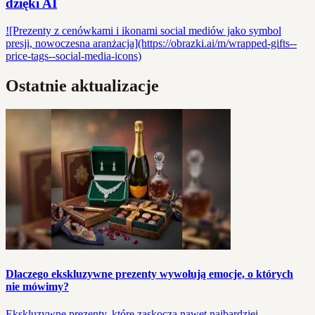
dzięki AI
![Prezenty z cenówkami i ikonami social mediów jako symbol
presji, nowoczesna aranżacja](https://obrazki.ai/m/wrapped-gifts--
price-tags--social-media-icons)
Ostatnie aktualizacje
Dlaczego ekskluzywne prezenty wywołują emocje, o których
nie mówimy?
Ekskluzywne prezenty, które zaskoczą nawet najbardziej