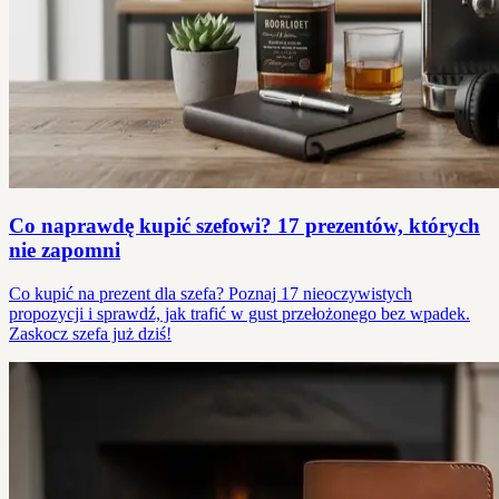
Co naprawdę kupić szefowi? 17 prezentów, których
nie zapomni
Co kupić na prezent dla szefa? Poznaj 17 nieoczywistych
propozycji i sprawdź, jak trafić w gust przełożonego bez wpadek.
Zaskocz szefa już dziś!