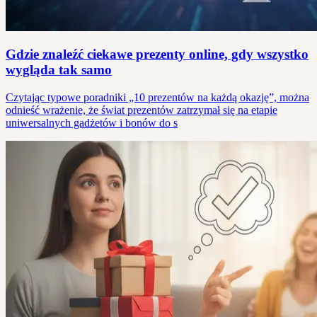
Gdzie znaleźć ciekawe prezenty online, gdy wszystko
wygląda tak samo
Czytając typowe poradniki „10 prezentów na każdą okazję”, można
odnieść wrażenie, że świat prezentów zatrzymał się na etapie
uniwersalnych gadżetów i bonów do s