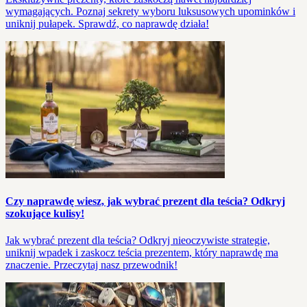
wymagających. Poznaj sekrety wyboru luksusowych upominków i
uniknij pułapek. Sprawdź, co naprawdę działa!
Czy naprawdę wiesz, jak wybrać prezent dla teścia? Odkryj
szokujące kulisy!
Jak wybrać prezent dla teścia? Odkryj nieoczywiste strategie,
uniknij wpadek i zaskocz teścia prezentem, który naprawdę ma
znaczenie. Przeczytaj nasz przewodnik!