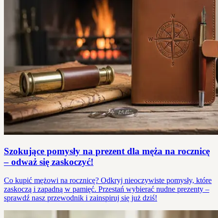
Szokujące pomysły na prezent dla męża na rocznicę
– odważ się zaskoczyć!
Co kupić mężowi na rocznicę? Odkryj nieoczywiste pomysły, które
zaskoczą i zapadną w pamięć. Przestań wybierać nudne prezenty –
sprawdź nasz przewodnik i zainspiruj się już dziś!