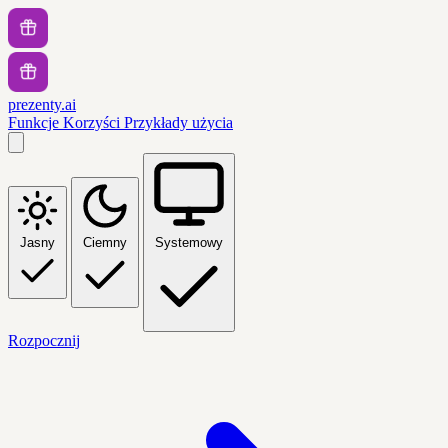
prezenty.ai
Funkcje
Korzyści
Przykłady użycia
Jasny
Ciemny
Systemowy
Rozpocznij