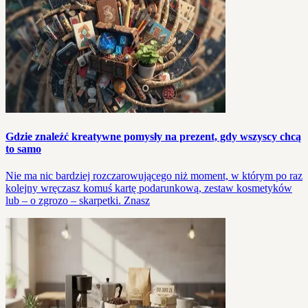
Gdzie znaleźć kreatywne pomysły na prezent, gdy wszyscy chcą
to samo
Nie ma nic bardziej rozczarowującego niż moment, w którym po raz
kolejny wręczasz komuś kartę podarunkową, zestaw kosmetyków
lub – o zgrozo – skarpetki. Znasz