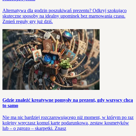
Alternatywa dla godzin poszukiwań prezentu? Odkryj szokująco
skuteczne sposoby na idealny upominek bez marnowania czasu.
Zmień reguły gry już dziś.
Gdzie znaleźć kreatywne pomysły na prezent, gdy wszyscy chcą
to samo
Nie ma nic bardziej rozczarowującego niż moment, w którym po raz
kolejny wręczasz komuś kartę podarunkową, zestaw kosmetyków
lub – o zgrozo – skarpetki. Znasz