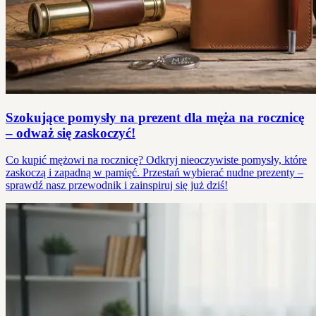
Szokujące pomysły na prezent dla męża na rocznicę
– odważ się zaskoczyć!
Co kupić mężowi na rocznicę? Odkryj nieoczywiste pomysły, które
zaskoczą i zapadną w pamięć. Przestań wybierać nudne prezenty –
sprawdź nasz przewodnik i zainspiruj się już dziś!