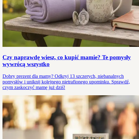
Czy naprawdę wiesz, co kupić mamie? Te pomysły
wywrócą wszystko
Dobry prezent dla mamy? Odkryj 13 szczerych, niebanalnych
pomysłów i uniknij kolejnego nietrafionego upominku. Sprawdź,
czym zaskoczyć mamę już dziś!