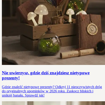
Nie uwierzysz, gdzie dziś znajdziesz nietypowe
prezenty!
Gdzie znaleźć nietypowe prezenty? Odkryj 11 nieoczywistych dróg
do oryginalnych upominków w 2026 roku. Zaskocz bliskich i
uniknij banału. Sprawdź jak!