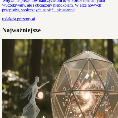
Wręczanie prezentów nauczycielom to w Polsce niemal rytuał –
wyczekiwany, ale i obciążony niepokojem. W erze nowych
przepisów, społecznych napięć i nieustannej
redakcja
prezenty.ai
Najważniejsze