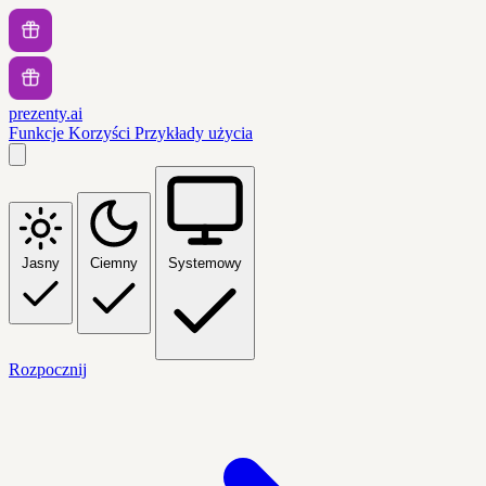
prezenty.ai
Funkcje
Korzyści
Przykłady użycia
Jasny
Ciemny
Systemowy
Rozpocznij