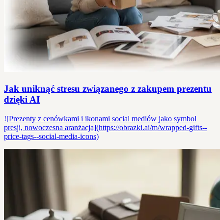
Jak uniknąć stresu związanego z zakupem prezentu
dzięki AI
![Prezenty z cenówkami i ikonami social mediów jako symbol
presji, nowoczesna aranżacja](https://obrazki.ai/m/wrapped-gifts--
price-tags--social-media-icons)