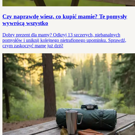
Czy naprawdę wiesz, co kupić mamie? Te pomysły
wywrócą wszystko
Dobry prezent dla mamy? Odkryj 13 szczerych, niebanalnych
pomysłów i uniknij kolejnego nietrafionego upominku. Sprawdź,
czym zaskoczyć mamę już dziś!