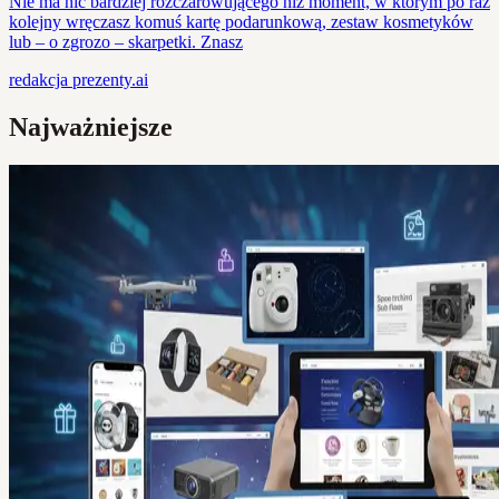
Nie ma nic bardziej rozczarowującego niż moment, w którym po raz
kolejny wręczasz komuś kartę podarunkową, zestaw kosmetyków
lub – o zgrozo – skarpetki. Znasz
redakcja
prezenty.ai
Najważniejsze