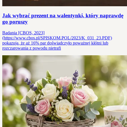
Jak wybrać prezent na walentynki, który naprawdę
go poruszy
Badania [CBOS, 2023]
(https://www.cbos.pl/SPISKOM.POL/2023/K_031_23.PDF)
pokazują, że aż 16% par doświadczyło poważnej kłótni lub
rozczarowania z powodu nietrafi