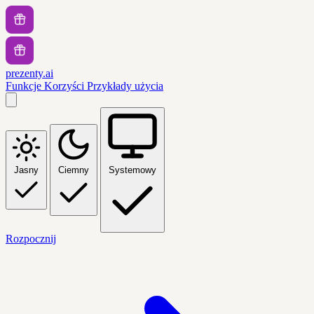
prezenty.ai
Funkcje
Korzyści
Przykłady użycia
Jasny
Ciemny
Systemowy
Rozpocznij