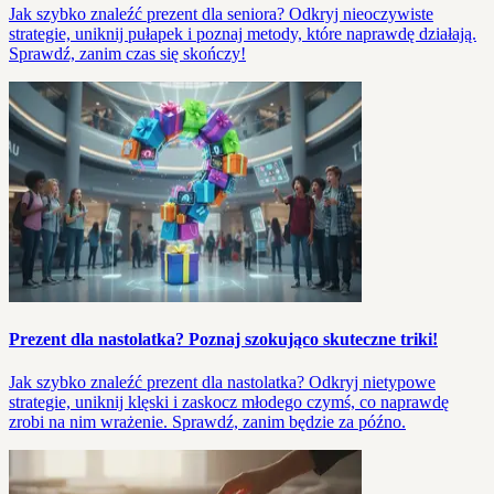
Jak szybko znaleźć prezent dla seniora? Odkryj nieoczywiste
strategie, uniknij pułapek i poznaj metody, które naprawdę działają.
Sprawdź, zanim czas się skończy!
Prezent dla nastolatka? Poznaj szokująco skuteczne triki!
Jak szybko znaleźć prezent dla nastolatka? Odkryj nietypowe
strategie, uniknij klęski i zaskocz młodego czymś, co naprawdę
zrobi na nim wrażenie. Sprawdź, zanim będzie za późno.