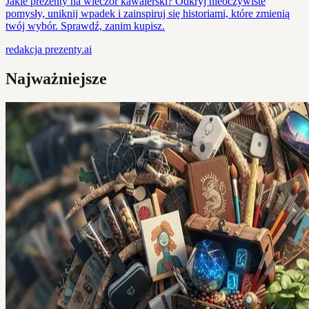
Jakie prezenty na wieczór kawalerski? Odkryj nieoczywiste
pomysły, uniknij wpadek i zainspiruj się historiami, które zmienią
twój wybór. Sprawdź, zanim kupisz.
redakcja
prezenty.ai
Najważniejsze