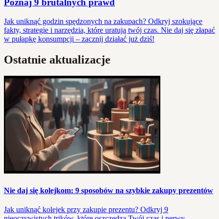
Poznaj 9 brutalnych prawd
Jak uniknąć godzin spędzonych na zakupach? Odkryj szokujące
fakty, strategie i narzędzia, które uratują twój czas. Nie daj się złapać
w pułapkę konsumpcji – zacznij działać już dziś!
Ostatnie aktualizacje
Nie daj się kolejkom: 9 sposobów na szybkie zakupy prezentów
Jak uniknąć kolejek przy zakupie prezentu? Odkryj 9
nieoczywistych trików, które oszczędzą Twój czas i nerwy.