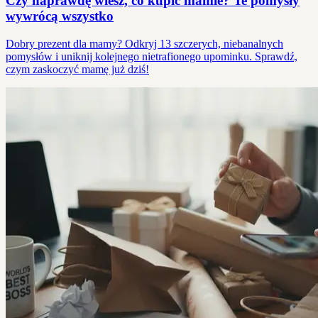
Czy naprawdę wiesz, co kupić mamie? Te pomysły
wywrócą wszystko
Dobry prezent dla mamy? Odkryj 13 szczerych, niebanalnych
pomysłów i uniknij kolejnego nietrafionego upominku. Sprawdź,
czym zaskoczyć mamę już dziś!