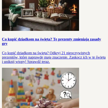
Co kupić dziadkom na święta? Te prezenty zmieniają zasady
gry
Co kupić dziadkom na święta? Odkryj 21 nieoczywistych
prezentów, które naprawdę mają znaczenie. Zaskocz ich w te święta
i uniknij wtopy! Sprawdź teraz.