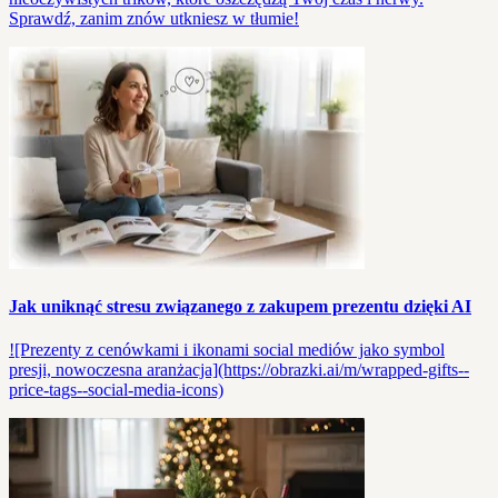
Sprawdź, zanim znów utkniesz w tłumie!
Jak uniknąć stresu związanego z zakupem prezentu dzięki AI
![Prezenty z cenówkami i ikonami social mediów jako symbol
presji, nowoczesna aranżacja](https://obrazki.ai/m/wrapped-gifts--
price-tags--social-media-icons)