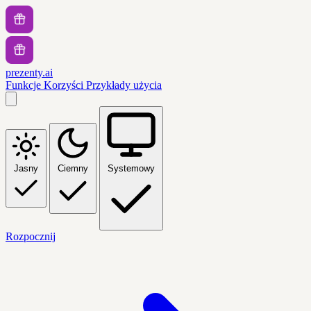
prezenty.ai
Funkcje
Korzyści
Przykłady użycia
Jasny
Ciemny
Systemowy
Rozpocznij