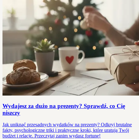
Wydajesz za dużo na prezenty? Sprawdź, co Cię
niszczy
Jak uniknąć przesadnych wydatków na prezenty? Odkryj brutalne
fakty, psychologiczne triki i praktyczne kroki, które uratują Twój
budżet i relacje. Przeczytaj zanim wydasz fortunę!