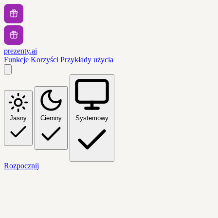
prezenty.ai
Funkcje
Korzyści
Przykłady użycia
Jasny
Ciemny
Systemowy
Rozpocznij