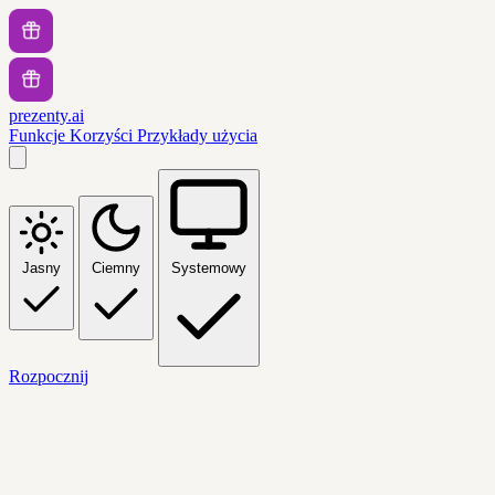
prezenty.ai
Funkcje
Korzyści
Przykłady użycia
Jasny
Ciemny
Systemowy
Rozpocznij