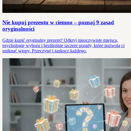
Nie kupuj prezentu w ciemno – poznaj 9 zasad
oryginalności
Gdzie kupić oryginalny prezent? Odkryj nieoczywiste miejsca,
psychologię wyboru i bezlitośnie szczere porady, które pozwolą ci
uniknąć wtopy. Przeczytaj i zaskocz każdego.