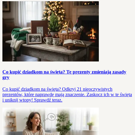
Co kupić dziadkom na święta? Te prezenty zmieniają zasady
gry
Co kupić dziadkom na święta? Odkryj 21 nieoczywistych
prezentów, które naprawdę mają znaczenie. Zaskocz ich w te święta
i uniknij wtopy! Sprawdź teraz.