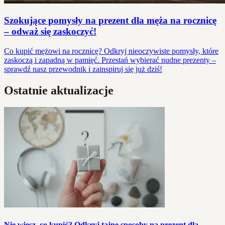
Szokujące pomysły na prezent dla męża na rocznicę
– odważ się zaskoczyć!
Co kupić mężowi na rocznicę? Odkryj nieoczywiste pomysły, które
zaskoczą i zapadną w pamięć. Przestań wybierać nudne prezenty –
sprawdź nasz przewodnik i zainspiruj się już dziś!
Ostatnie aktualizacje
Nie wiesz, co kupić? Odkryj tajne sposoby na prezent dla