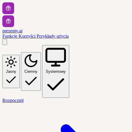
prezenty.ai
Funkcje
Korzyści
Przykłady użycia
Jasny
Ciemny
Systemowy
Rozpocznij