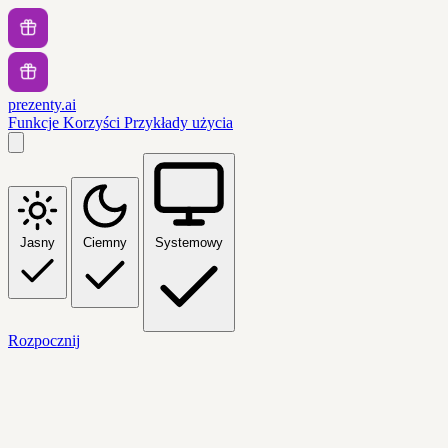
prezenty.ai
Funkcje
Korzyści
Przykłady użycia
Jasny
Ciemny
Systemowy
Rozpocznij