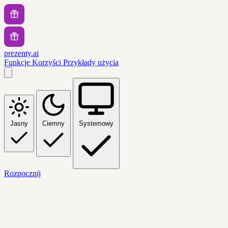
prezenty.ai
Funkcje
Korzyści
Przykłady użycia
Jasny
Ciemny
Systemowy
Rozpocznij