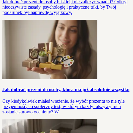
Jak dobrać prezent do osoby bliskiej i nie zaliczyć wpadki? Odkryj
nieoczywiste zasady, psychologię i praktyczne triki, by Twój
podarunek był naprawdę wyjątkowy.
Jak dobrać prezent do osoby, która ma już absolutnie wszystko
Czy kiedykolwiek miałeś wrażenie, że wybór prezentu to nie tyle
przyjemność, co społeczny test, w którym każdy fałszywy ruch
zostanie surowo oceniony? W