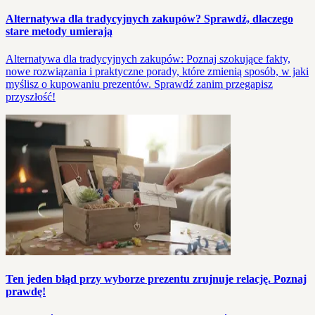
Alternatywa dla tradycyjnych zakupów? Sprawdź, dlaczego
stare metody umierają
Alternatywa dla tradycyjnych zakupów: Poznaj szokujące fakty,
nowe rozwiązania i praktyczne porady, które zmienią sposób, w jaki
myślisz o kupowaniu prezentów. Sprawdź zanim przegapisz
przyszłość!
Ten jeden błąd przy wyborze prezentu zrujnuje relację. Poznaj
prawdę!