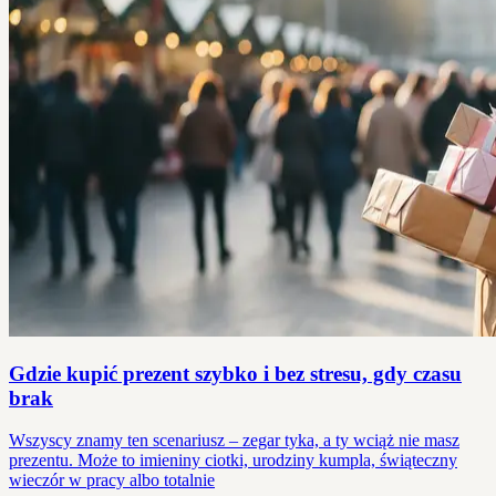
Gdzie kupić prezent szybko i bez stresu, gdy czasu
brak
Wszyscy znamy ten scenariusz – zegar tyka, a ty wciąż nie masz
prezentu. Może to imieniny ciotki, urodziny kumpla, świąteczny
wieczór w pracy albo totalnie