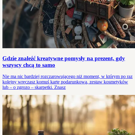
Gdzie znaleźć kreatywne pomysły na prezent, gdy
wszyscy chcą to samo
Nie ma nic bardziej rozczarowującego niż moment, w którym po raz
kolejny wręczasz komuś kartę podarunkową, zestaw kosmetyków
lub – o zgrozo – skarpetki. Znasz