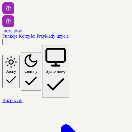
prezenty.ai
Funkcje
Korzyści
Przykłady użycia
Jasny
Ciemny
Systemowy
Rozpocznij