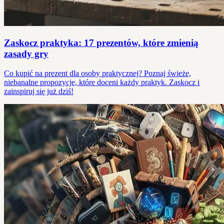
Zaskocz praktyka: 17 prezentów, które zmienią
zasady gry
Co kupić na prezent dla osoby praktycznej? Poznaj świeże,
niebanalne propozycje, które doceni każdy praktyk. Zaskocz i
zainspiruj się już dziś!