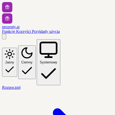
prezenty.ai
Funkcje
Korzyści
Przykłady użycia
Jasny
Ciemny
Systemowy
Rozpocznij