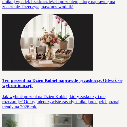
uniknij wpadek i zaskocz teścia prezentem, który naprawdę ma
znaczenie. Przeczytaj nasz przewodnik!
Ten prezent na Dzień Kobiet naprawdę ją zaskoczy. Odważ się
wybrać inaczej!
Jak wybrać prezent na Dzień Kobiet, który zaskoczy i nie
rozczaruje? Odkryj nieoczywiste zasady, uniknij pułapek i poznaj
trendy na 2026 rok.