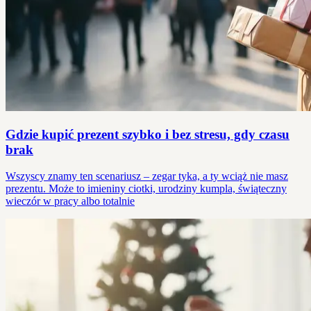
Gdzie kupić prezent szybko i bez stresu, gdy czasu
brak
Wszyscy znamy ten scenariusz – zegar tyka, a ty wciąż nie masz
prezentu. Może to imieniny ciotki, urodziny kumpla, świąteczny
wieczór w pracy albo totalnie