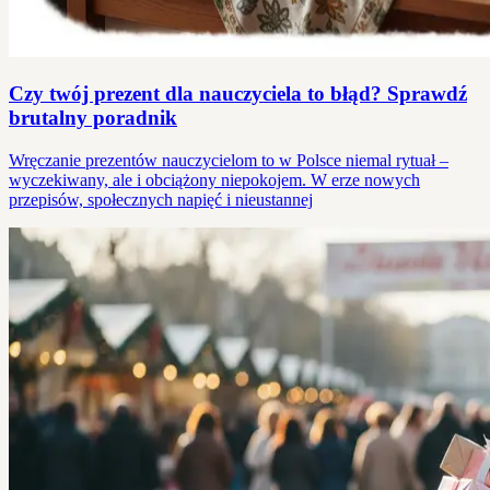
Czy twój prezent dla nauczyciela to błąd? Sprawdź
brutalny poradnik
Wręczanie prezentów nauczycielom to w Polsce niemal rytuał –
wyczekiwany, ale i obciążony niepokojem. W erze nowych
przepisów, społecznych napięć i nieustannej