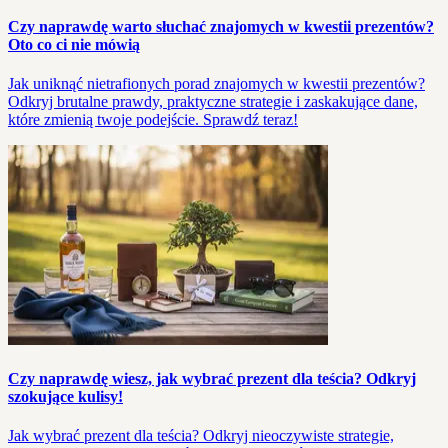
Czy naprawdę warto słuchać znajomych w kwestii prezentów?
Oto co ci nie mówią
Jak uniknąć nietrafionych porad znajomych w kwestii prezentów?
Odkryj brutalne prawdy, praktyczne strategie i zaskakujące dane,
które zmienią twoje podejście. Sprawdź teraz!
Czy naprawdę wiesz, jak wybrać prezent dla teścia? Odkryj
szokujące kulisy!
Jak wybrać prezent dla teścia? Odkryj nieoczywiste strategie,