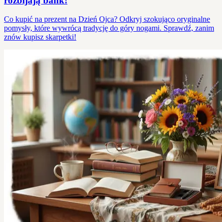
rozbijają bank!
Co kupić na prezent na Dzień Ojca? Odkryj szokująco oryginalne
pomysły, które wywrócą tradycję do góry nogami. Sprawdź, zanim
znów kupisz skarpetki!