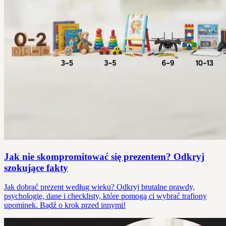
Jak nie skompromitować się prezentem? Odkryj
szokujące fakty
Jak dobrać prezent według wieku? Odkryj brutalne prawdy,
psychologię, dane i checklisty, które pomogą ci wybrać trafiony
upominek. Bądź o krok przed innymi!