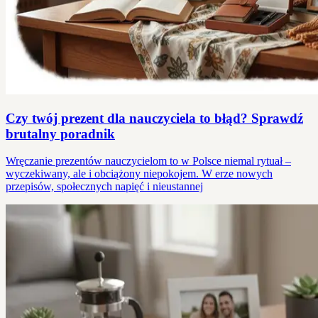
Czy twój prezent dla nauczyciela to błąd? Sprawdź
brutalny poradnik
Wręczanie prezentów nauczycielom to w Polsce niemal rytuał –
wyczekiwany, ale i obciążony niepokojem. W erze nowych
przepisów, społecznych napięć i nieustannej