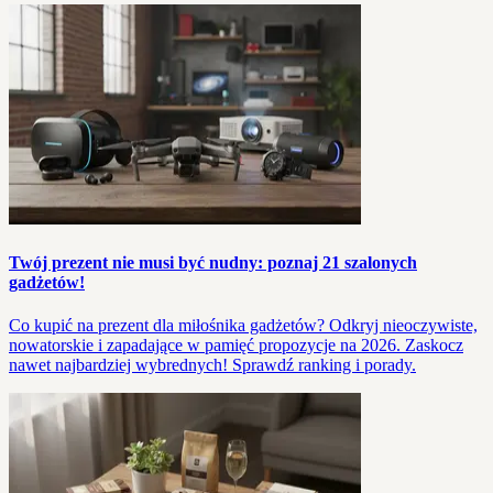
Twój prezent nie musi być nudny: poznaj 21 szalonych
gadżetów!
Co kupić na prezent dla miłośnika gadżetów? Odkryj nieoczywiste,
nowatorskie i zapadające w pamięć propozycje na 2026. Zaskocz
nawet najbardziej wybrednych! Sprawdź ranking i porady.