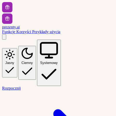
prezenty.ai
Funkcje
Korzyści
Przykłady użycia
Jasny
Ciemny
Systemowy
Rozpocznij