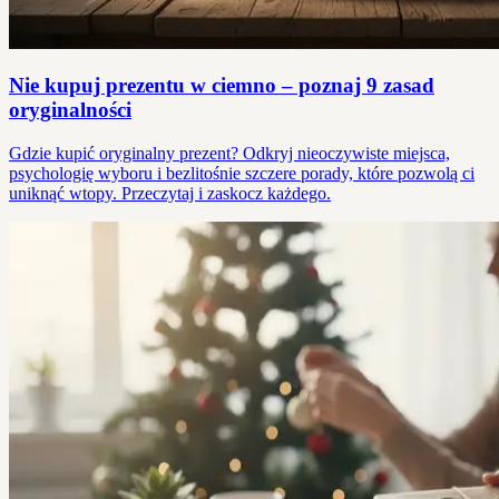
Nie kupuj prezentu w ciemno – poznaj 9 zasad
oryginalności
Gdzie kupić oryginalny prezent? Odkryj nieoczywiste miejsca,
psychologię wyboru i bezlitośnie szczere porady, które pozwolą ci
uniknąć wtopy. Przeczytaj i zaskocz każdego.