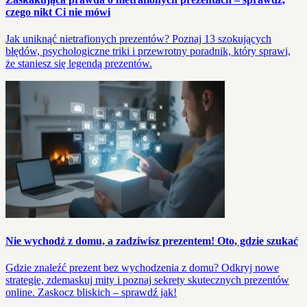
czego nikt Ci nie mówi
Jak uniknąć nietrafionych prezentów? Poznaj 13 szokujących
błędów, psychologiczne triki i przewrotny poradnik, który sprawi,
że staniesz się legendą prezentów.
Nie wychodź z domu, a zadziwisz prezentem! Oto, gdzie szukać
Gdzie znaleźć prezent bez wychodzenia z domu? Odkryj nowe
strategie, zdemaskuj mity i poznaj sekrety skutecznych prezentów
online. Zaskocz bliskich – sprawdź jak!