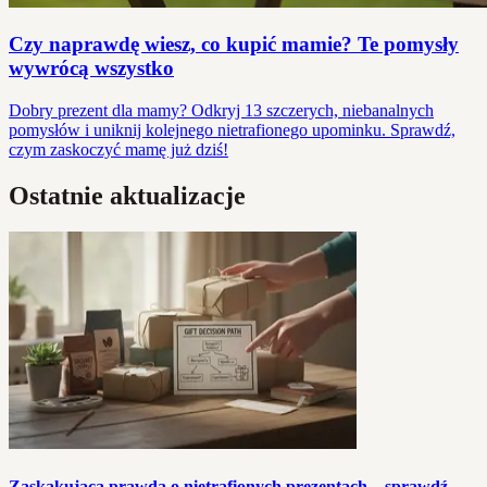
Czy naprawdę wiesz, co kupić mamie? Te pomysły
wywrócą wszystko
Dobry prezent dla mamy? Odkryj 13 szczerych, niebanalnych
pomysłów i uniknij kolejnego nietrafionego upominku. Sprawdź,
czym zaskoczyć mamę już dziś!
Ostatnie aktualizacje
Zaskakująca prawda o nietrafionych prezentach – sprawdź,