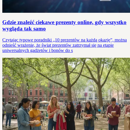
Gdzie znaleźć ciekawe prezenty online, gdy wszystko
wygląda tak samo
Czytając typowe poradniki „10 prezentów na każdą okazję”, można
odnieść wrażenie, że świat prezentów zatrzymał się na etapie
uniwersalnych gadżetów i bonów do s