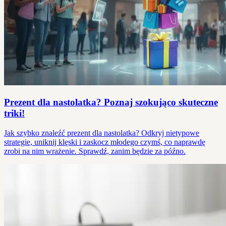
Prezent dla nastolatka? Poznaj szokująco skuteczne
triki!
Jak szybko znaleźć prezent dla nastolatka? Odkryj nietypowe
strategie, uniknij klęski i zaskocz młodego czymś, co naprawdę
zrobi na nim wrażenie. Sprawdź, zanim będzie za późno.