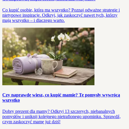
Co kupić osobie, która ma wszystko? Poznaj odważne strategie i
nietypowe inspiracje. Odkryj, jak zaskoczyć nawet tych, którzy
mają wszystko – i dlaczego warto.
Czy naprawdę wiesz, co kupić mamie? Te pomysły wywrócą
wszystko
Dobry prezent dla mamy? Odkryj 13 szczerych, niebanalnych
pomysłów i uniknij kolejnego nietrafionego upominku. Sprawdź,
czym zaskoczyć mamę już dziś!