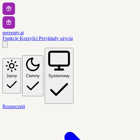
prezenty.ai
Funkcje
Korzyści
Przykłady użycia
Jasny
Ciemny
Systemowy
Rozpocznij