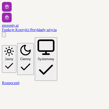
prezenty.ai
Funkcje
Korzyści
Przykłady użycia
Jasny
Ciemny
Systemowy
Rozpocznij